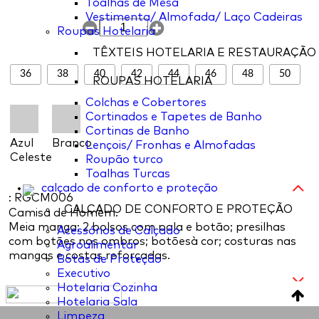
Toalhas de Mesa
Vestimenta/ Almofada/ Laço Cadeiras
Roupas Hotelaria
TÊXTEIS HOTELARIA E RESTAURAÇÃO
36
38
40
42
44
46
48
50
ROUPAS HOTELARIA
Colchas e Cobertores
Cortinados e Tapetes de Banho
Cortinas de Banho
Azul
Branco
Lençois/ Fronhas e Almofadas
Celeste
Roupão turco
Toalhas Turcas
calçado de conforto e proteção
: RGCM006
CALÇADO DE CONFORTO E PROTEÇÃO
Camisa de Homem.
Meia manga; 2 bolsos com pala e botão; presilhas
Acessórios de Calçado
com botões nos ombros; botõesà cor; costuras nas
Agroalimentar
mangas e costas reforçadas.
Botas de Proteção
Executivo
Hotelaria Cozinha
Hotelaria Sala
Limpeza