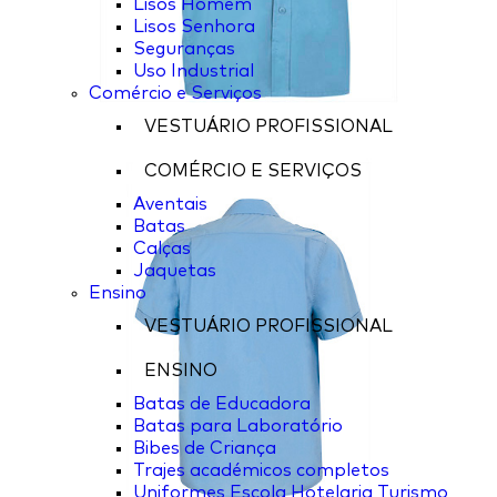
Lisos Homem
Lisos Senhora
Seguranças
Uso Industrial
Comércio e Serviços
VESTUÁRIO PROFISSIONAL
COMÉRCIO E SERVIÇOS
Aventais
Batas
Calças
Jaquetas
Ensino
VESTUÁRIO PROFISSIONAL
ENSINO
Batas de Educadora
Batas para Laboratório
Bibes de Criança
Trajes académicos completos
Uniformes Escola Hotelaria Turismo