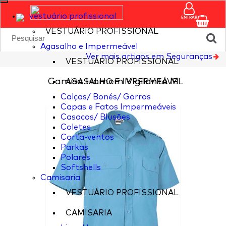
vestuário profissional
ENTRAR
VESTUÁRIO PROFISSIONAL
Agasalho e Impermeável
Ver mais artigos em Seguranças
VESTUÁRIO PROFISSIONAL
Camisa Homem Vigilante M
AGASALHO E IMPERMEÁVEL
Calças/ Bonés/ Gorros
Capas e Fatos Impermeáveis
Casacos/ Blusões
Coletes
Corta-ventos
Parkas
Polares
Softshells
Camisaria
VESTUÁRIO PROFISSIONAL
CAMISARIA