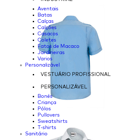
Aventais
Batas
Calças
Calções
Casacos
Coletes
Fatos de Macaco
Jardineiras
Varios
Personalizável
VESTUÁRIO PROFISSIONAL
PERSONALIZÁVEL
Bonés
Criança
Pólos
Pullovers
Sweatshirts
T-shirts
Sanitário