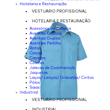
Hotelaria e Restauração
VESTUÁRIO PROFISSIONAL
HOTELARIA E RESTAURAÇÃO
Acessórios de Cabeça
Aventais Cintura
Aventais Duplos
Aventais Peitilho
Batas
Calças
Casacos
Coletes
Jalecas de Cozinheiro/a
Jaquetas
Laços/ Lenços/ Gravatas/ Cintos
Pólos
Saias
Industrial
VESTUÁRIO PROFISSIONAL
INDUSTRIAL