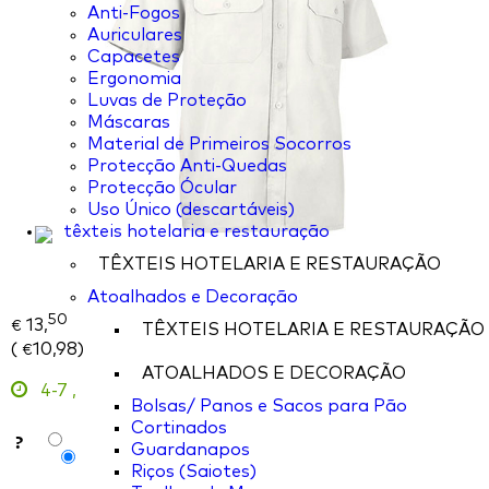
Anti-Fogos
Auriculares
Capacetes
Ergonomia
Luvas de Proteção
Máscaras
Material de Primeiros Socorros
Protecção Anti-Quedas
Protecção Ócular
Uso Único (descartáveis)
têxteis hotelaria e restauração
TÊXTEIS HOTELARIA E RESTAURAÇÃO
Atoalhados e Decoração
50
13,
€
TÊXTEIS HOTELARIA E RESTAURAÇÃO
(
10,98
)
€
ATOALHADOS E DECORAÇÃO
4-7
,
Bolsas/ Panos e Sacos para Pão
Cortinados
?
Guardanapos
Riços (Saiotes)