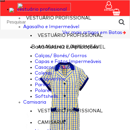
vestuário profissional
ENTRAR
VESTUÁRIO PROFISSIONAL
Agasalho e Impermeável
Ver mais artigos em Batas
VESTUÁRIO PROFISSIONAL
Bata Xadrez c/Aplicações
AGASALHO E IMPERMEÁVEL
Calças/ Bonés/ Gorros
Capas e Fatos Impermeáveis
Casacos/ Blusões
Coletes
Corta-ventos
Parkas
Polares
Softshells
Camisaria
VESTUÁRIO PROFISSIONAL
CAMISARIA