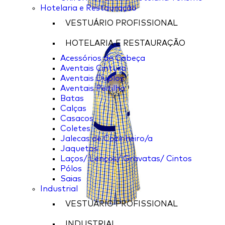
Hotelaria e Restauração
VESTUÁRIO PROFISSIONAL
HOTELARIA E RESTAURAÇÃO
Acessórios de Cabeça
Aventais Cintura
Aventais Duplos
Aventais Peitilho
Batas
Calças
Casacos
Coletes
Jalecas de Cozinheiro/a
Jaquetas
Laços/ Lenços/ Gravatas/ Cintos
Pólos
Saias
Industrial
VESTUÁRIO PROFISSIONAL
INDUSTRIAL