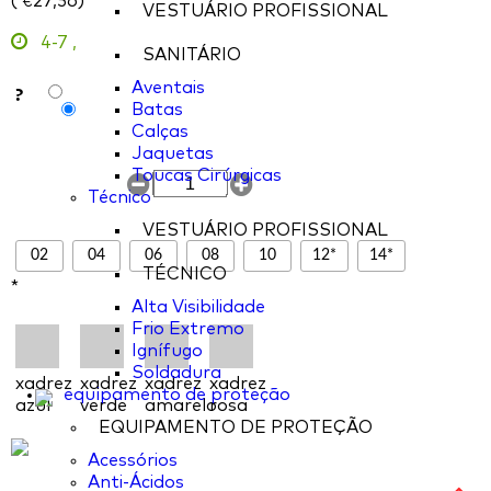
(
27,56
)
€
VESTUÁRIO PROFISSIONAL
4-7
,
SANITÁRIO
Aventais
?
Batas
Calças
Jaquetas
Toucas Cirúrgicas
Técnico
VESTUÁRIO PROFISSIONAL
02
04
06
08
10
12*
14*
TÉCNICO
*
Alta Visibilidade
Frio Extremo
Ignífugo
Soldadura
xadrez
xadrez
xadrez
xadrez
equipamento de proteção
azul
verde
amarelo
rosa
EQUIPAMENTO DE PROTEÇÃO
Acessórios
Anti-Ácidos