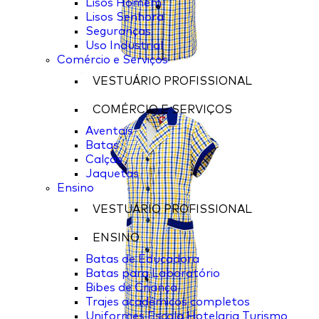
Lisos Homem
Lisos Senhora
Seguranças
Uso Industrial
Comércio e Serviços
VESTUÁRIO PROFISSIONAL
COMÉRCIO E SERVIÇOS
Aventais
Batas
Calças
Jaquetas
Ensino
VESTUÁRIO PROFISSIONAL
ENSINO
Batas de Educadora
Batas para Laboratório
Bibes de Criança
Trajes académicos completos
Uniformes Escola Hotelaria Turismo