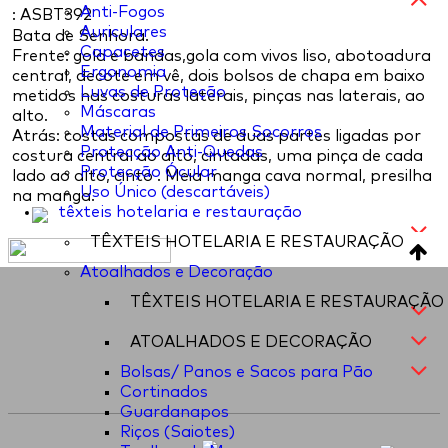
Anti-Fogos
: ASBT392
Auriculares
Bata de Senhora.
Capacetes
Frente: gola e bandas,gola com vivos liso, abotoadura
Ergonomia
central, decote em vê, dois bolsos de chapa em baixo
Luvas de Proteção
metidos nas costuras laterais, pinças nas laterais, ao
Máscaras
alto.
Material de Primeiros Socorros
Atrás: costas compostas de duas partes ligadas por
Protecção Anti-Quedas
costura central ao alto, cintadas, uma pinça de cada
Protecção Ócular
lado ao alto, cinto . Meia manga cava normal, presilha
Uso Único (descartáveis)
na manga.
têxteis hotelaria e restauração
TÊXTEIS HOTELARIA E RESTAURAÇÃO
Atoalhados e Decoração
TÊXTEIS HOTELARIA E RESTAURAÇÃO
ATOALHADOS E DECORAÇÃO
Bolsas/ Panos e Sacos para Pão
Cortinados
Guardanapos
Riços (Saiotes)