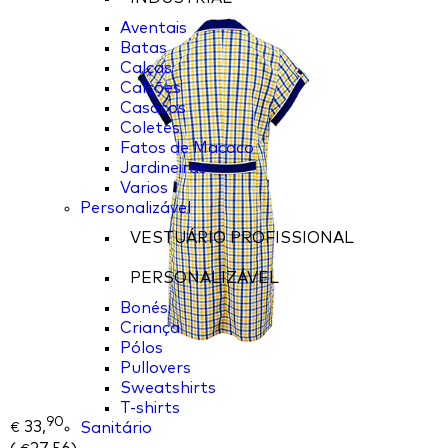
Aventais
Batas
Calças
Calções
Casacos
Coletes
Fatos de Macaco
Jardineiras
Varios
Personalizável
VESTUÁRIO PROFISSIONAL
PERSONALIZÁVEL
Bonés
Criança
Pólos
Pullovers
Sweatshirts
T-shirts
90
33,
Sanitário
€