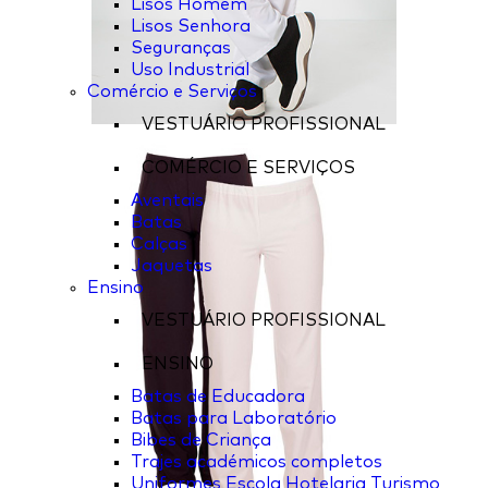
Lisos Homem
Lisos Senhora
Seguranças
Uso Industrial
Comércio e Serviços
VESTUÁRIO PROFISSIONAL
COMÉRCIO E SERVIÇOS
Aventais
Batas
Calças
Jaquetas
Ensino
VESTUÁRIO PROFISSIONAL
ENSINO
Batas de Educadora
Batas para Laboratório
Bibes de Criança
Trajes académicos completos
Uniformes Escola Hotelaria Turismo