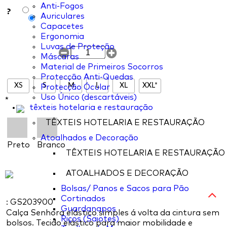
Anti-Fogos
?
Auriculares
Capacetes
Ergonomia
Luvas de Proteção
Máscaras
Material de Primeiros Socorros
Protecção Anti-Quedas
XS
S
M
L
XL
XXL*
Protecção Ócular
Uso Único (descartáveis)
*
têxteis hotelaria e restauração
TÊXTEIS HOTELARIA E RESTAURAÇÃO
Atoalhados e Decoração
Preto
Branco
TÊXTEIS HOTELARIA E RESTAURAÇÃO
ATOALHADOS E DECORAÇÃO
Bolsas/ Panos e Sacos para Pão
Cortinados
: GS203900
Guardanapos
Calça Senhora elástico simples á volta da cintura sem
Riços (Saiotes)
bolsos. Tecido elástico para maior mobilidade e