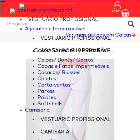
vestuário profissional
ENTRAR
VESTUÁRIO PROFISSIONAL
Agasalho e Impermeável
Ver mais artigos em Calças
VESTUÁRIO PROFISSIONAL
Calça Senhora Alhambra
AGASALHO E IMPERMEÁVEL
Calças/ Bonés/ Gorros
Capas e Fatos Impermeáveis
Casacos/ Blusões
Coletes
Corta-ventos
Parkas
Polares
Softshells
Camisaria
VESTUÁRIO PROFISSIONAL
CAMISARIA