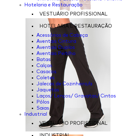
Hotelaria e Restauração
VESTUÁRIO PROFISSIONAL
HOTELARIA E RESTAURAÇÃO
Acessórios de Cabeça
Aventais Cintura
Aventais Duplos
Aventais Peitilho
Batas
Calças
Casacos
Coletes
Jalecas de Cozinheiro/a
Jaquetas
Laços/ Lenços/ Gravatas/ Cintos
Pólos
Saias
Industrial
VESTUÁRIO PROFISSIONAL
INDUSTRIAL