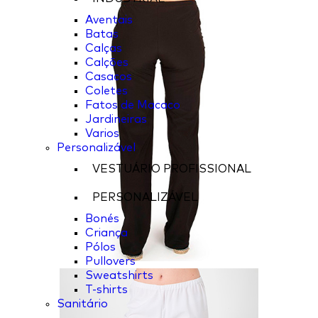
Aventais
Batas
Calças
Calções
Casacos
Coletes
Fatos de Macaco
Jardineiras
Varios
Personalizável
VESTUÁRIO PROFISSIONAL
PERSONALIZÁVEL
Bonés
Criança
Pólos
Pullovers
Sweatshirts
T-shirts
Sanitário