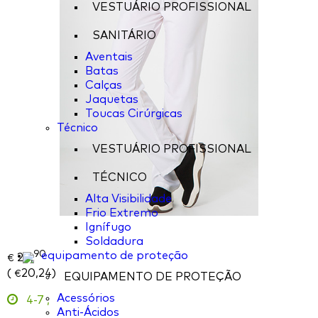
VESTUÁRIO PROFISSIONAL
SANITÁRIO
Aventais
Batas
Calças
Jaquetas
Toucas Cirúrgicas
Técnico
VESTUÁRIO PROFISSIONAL
TÉCNICO
Alta Visibilidade
Frio Extremo
Ignífugo
Soldadura
90
equipamento de proteção
24,
€
(
20,24
)
€
EQUIPAMENTO DE PROTEÇÃO
Acessórios
4-7
,
Anti-Ácidos