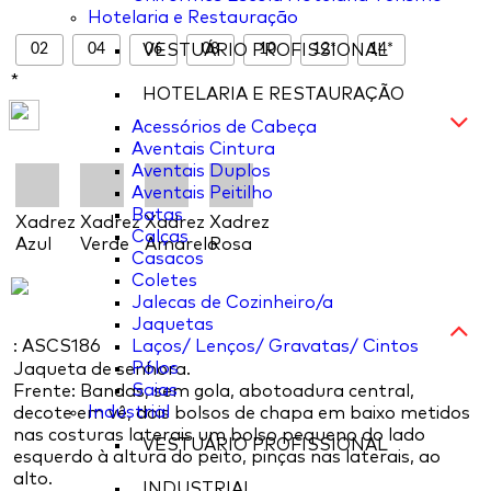
Hotelaria e Restauração
02
04
06
08
10
12*
14*
VESTUÁRIO PROFISSIONAL
*
HOTELARIA E RESTAURAÇÃO
Acessórios de Cabeça
Aventais Cintura
Aventais Duplos
Aventais Peitilho
Batas
Xadrez
Xadrez
Xadrez
Xadrez
Calças
Azul
Verde
Amarelo
Rosa
Casacos
Coletes
Jalecas de Cozinheiro/a
Jaquetas
: ASCS186
Laços/ Lenços/ Gravatas/ Cintos
Pólos
Jaqueta de senhora.
Saias
Frente: Bandas, sem gola, abotoadura central,
Industrial
decote em vê, dois bolsos de chapa em baixo metidos
nas costuras laterais um bolso pequeno do lado
VESTUÁRIO PROFISSIONAL
esquerdo à altura do peito, pinças nas laterais, ao
alto.
INDUSTRIAL