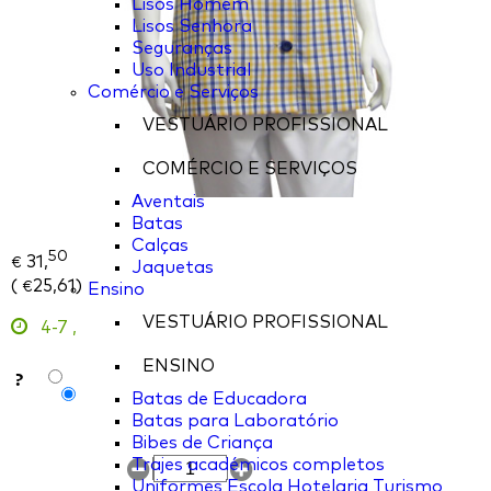
Lisos Homem
Lisos Senhora
Seguranças
Uso Industrial
Comércio e Serviços
VESTUÁRIO PROFISSIONAL
COMÉRCIO E SERVIÇOS
Aventais
Batas
Calças
50
31,
€
Jaquetas
(
25,61
)
€
Ensino
VESTUÁRIO PROFISSIONAL
4-7
,
ENSINO
?
Batas de Educadora
Batas para Laboratório
Bibes de Criança
Trajes académicos completos
Uniformes Escola Hotelaria Turismo