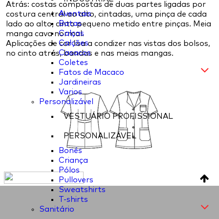
Atrás: costas compostas de duas partes ligadas por
Aventais
costura central ao alto, cintadas, uma pinça de cada
Batas
lado ao alto, cinto pequeno metido entre pinças. Meia
Calças
manga cava normal.
Calções
Aplicações de cor lisa a condizer nas vistas dos bolsos,
Casacos
no cinto atrás, bandas e nas meias mangas.
Coletes
Fatos de Macaco
Jardineiras
Varios
Personalizável
VESTUÁRIO PROFISSIONAL
PERSONALIZÁVEL
Bonés
Criança
Pólos
Pullovers
Sweatshirts
T-shirts
Sanitário