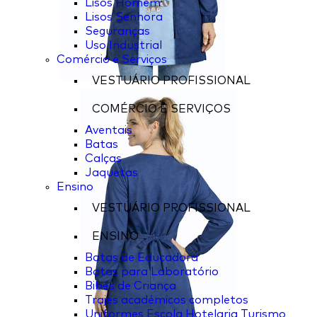
Lisos Homem
Lisos Senhora
Seguranças
Uso Industrial
Comércio e Serviços
VESTUÁRIO PROFISSIONAL
COMÉRCIO E SERVIÇOS
Aventais
Batas
Calças
Jaquetas
Ensino
VESTUÁRIO PROFISSIONAL
ENSINO
Batas de Educadora
Batas para Laboratório
Bibes de Criança
Trajes académicos completos
Uniformes Escola Hotelaria Turismo