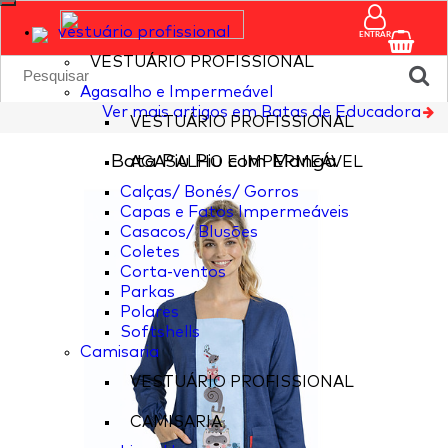
vestuário profissional
ENTRAR
VESTUÁRIO PROFISSIONAL
Agasalho e Impermeável
Ver mais artigos em Batas de Educadora
VESTUÁRIO PROFISSIONAL
Bata Piu Piu com Manga
AGASALHO E IMPERMEÁVEL
Calças/ Bonés/ Gorros
Capas e Fatos Impermeáveis
Casacos/ Blusões
Coletes
Corta-ventos
Parkas
Polares
Softshells
Camisaria
VESTUÁRIO PROFISSIONAL
CAMISARIA