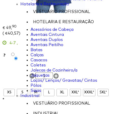
Hotelaria e Restauração
VESTUÁRIO PROFISSIONAL
HOTELARIA E RESTAURAÇÃO
90
49,
€
Acessórios de Cabeça
(
40,57
)
€
Aventais Cintura
Aventais Duplos
4-7
,
Aventais Peitilho
Batas
?
Calças
Casacos
Coletes
Jalecas de Cozinheiro/a
Jaquetas
Laços/ Lenços/ Gravatas/ Cintos
Pólos
Saias
XS
S
M
L
XL
XXL*
XXXL*
5XL*
Industrial
*
VESTUÁRIO PROFISSIONAL
INDUSTRIAL