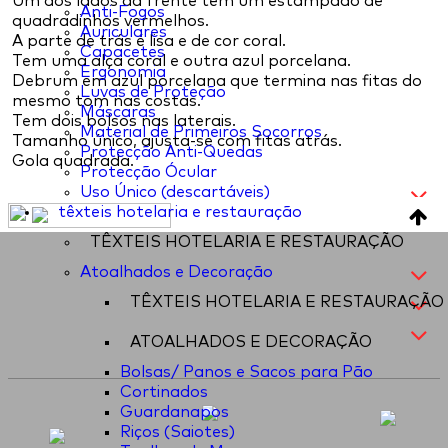
Um dos lados da frente tem um estampado de
Anti-Fogos
quadradinhos vermelhos.
Auriculares
A parte de trás é lisa e de cor coral.
Capacetes
Tem uma alça coral e outra azul porcelana.
Ergonomia
Debrum em azul porcelana que termina nas fitas do
Luvas de Proteção
mesmo tom nas costas.
Máscaras
Tem dois bolsos nas laterais.
Material de Primeiros Socorros
Tamanho único, ajusta-se com fitas atrás.
Protecção Anti-Quedas
Gola quadrada.
Protecção Ócular
Uso Único (descartáveis)
têxteis hotelaria e restauração
TÊXTEIS HOTELARIA E RESTAURAÇÃO
Atoalhados e Decoração
TÊXTEIS HOTELARIA E RESTAURAÇÃO
ATOALHADOS E DECORAÇÃO
Bolsas/ Panos e Sacos para Pão
Cortinados
Guardanapos
Riços (Saiotes)