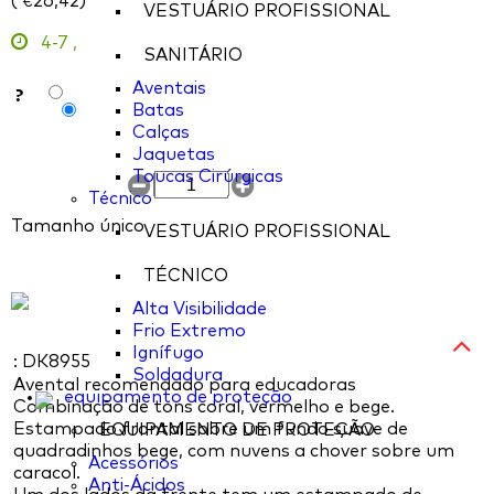
(
26,42
)
€
VESTUÁRIO PROFISSIONAL
4-7
,
SANITÁRIO
Aventais
?
Batas
Calças
Jaquetas
Toucas Cirúrgicas
Técnico
Tamanho único
VESTUÁRIO PROFISSIONAL
TÉCNICO
Alta Visibilidade
Frio Extremo
Ignífugo
: DK8955
Soldadura
Avental recomendado para educadoras
equipamento de proteção
Combinação de tons coral, vermelho e bege.
Estampado frontal sobre um fundo suave de
EQUIPAMENTO DE PROTEÇÃO
quadradinhos bege, com nuvens a chover sobre um
Acessórios
caracol.
Anti-Ácidos