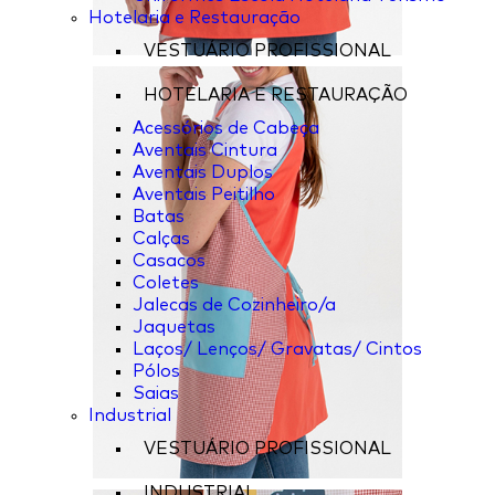
Hotelaria e Restauração
VESTUÁRIO PROFISSIONAL
HOTELARIA E RESTAURAÇÃO
Acessórios de Cabeça
Aventais Cintura
Aventais Duplos
Aventais Peitilho
Batas
Calças
Casacos
Coletes
Jalecas de Cozinheiro/a
Jaquetas
Laços/ Lenços/ Gravatas/ Cintos
Pólos
Saias
Industrial
VESTUÁRIO PROFISSIONAL
INDUSTRIAL