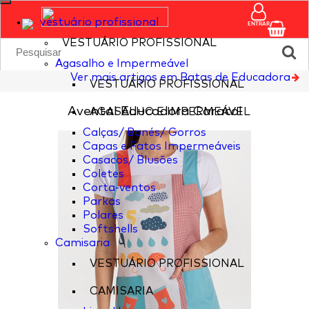
vestuário profissional
ENTRAR
VESTUÁRIO PROFISSIONAL
Agasalho e Impermeável
Ver mais artigos em Batas de Educadora
VESTUÁRIO PROFISSIONAL
Avental Educadora Caracol
AGASALHO E IMPERMEÁVEL
Calças/ Bonés/ Gorros
Capas e Fatos Impermeáveis
Casacos/ Blusões
Coletes
Corta-ventos
Parkas
Polares
Softshells
Camisaria
VESTUÁRIO PROFISSIONAL
CAMISARIA