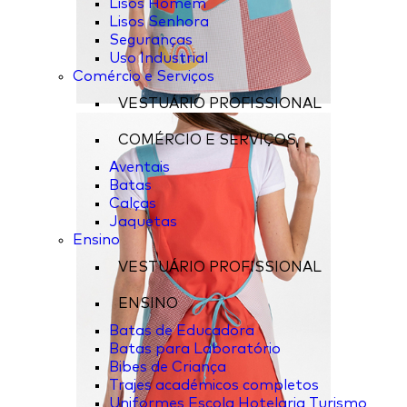
Lisos Homem
Lisos Senhora
Seguranças
Uso Industrial
Comércio e Serviços
VESTUÁRIO PROFISSIONAL
COMÉRCIO E SERVIÇOS
Aventais
Batas
Calças
Jaquetas
Ensino
VESTUÁRIO PROFISSIONAL
ENSINO
Batas de Educadora
Batas para Laboratório
Bibes de Criança
Trajes académicos completos
Uniformes Escola Hotelaria Turismo