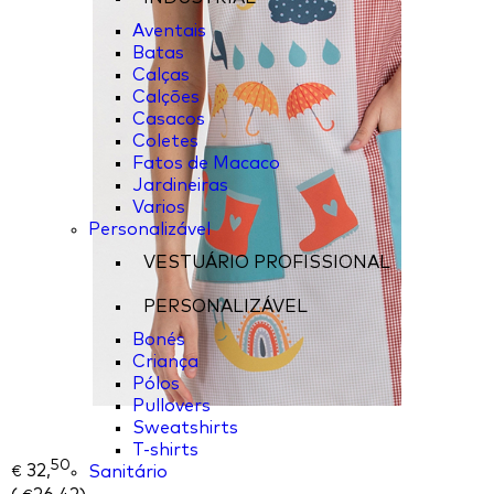
Aventais
Batas
Calças
Calções
Casacos
Coletes
Fatos de Macaco
Jardineiras
Varios
Personalizável
VESTUÁRIO PROFISSIONAL
PERSONALIZÁVEL
Bonés
Criança
Pólos
Pullovers
Sweatshirts
T-shirts
50
32,
Sanitário
€