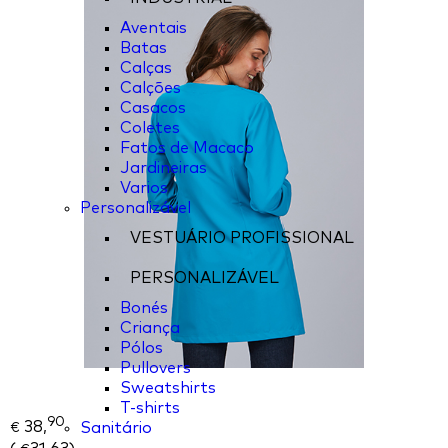
Aventais
Batas
Calças
Calções
Casacos
Coletes
Fatos de Macaco
Jardineiras
Varios
Personalizável
VESTUÁRIO PROFISSIONAL
PERSONALIZÁVEL
Bonés
Criança
Pólos
Pullovers
Sweatshirts
T-shirts
90
38,
Sanitário
€