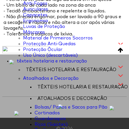
Anti-Fogos
- Um bolso de cada lado na zona da anca
Auriculares
- Tecido antibacteriano e repelente a líquidos.
Capacetes
- Não precisa engomar, pode ser lavado a 90 graus e
Ergonomia
a secagem é rápida e não altera a cor após várias
Luvas de Proteção
lavagens.
Máscaras
- Tolerância a salpicos de lixívia.
Material de Primeiros Socorros
Protecção Anti-Quedas
Protecção Ócular
Uso Único (descartáveis)
têxteis hotelaria e restauração
TÊXTEIS HOTELARIA E RESTAURAÇÃO
Atoalhados e Decoração
TÊXTEIS HOTELARIA E RESTAURAÇÃO
ATOALHADOS E DECORAÇÃO
Bolsas/ Panos e Sacos para Pão
Cortinados
Guardanapos
Riços (Saiotes)
© 2026