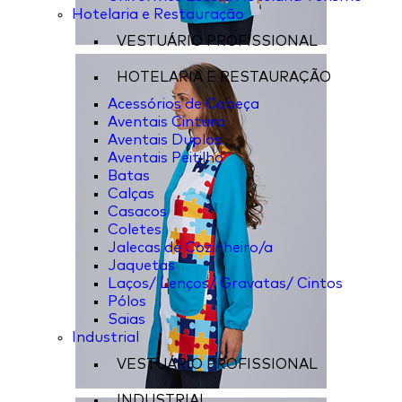
Hotelaria e Restauração
VESTUÁRIO PROFISSIONAL
HOTELARIA E RESTAURAÇÃO
Acessórios de Cabeça
Aventais Cintura
Aventais Duplos
Aventais Peitilho
Batas
Calças
Casacos
Coletes
Jalecas de Cozinheiro/a
Jaquetas
Laços/ Lenços/ Gravatas/ Cintos
Pólos
Saias
Industrial
VESTUÁRIO PROFISSIONAL
INDUSTRIAL