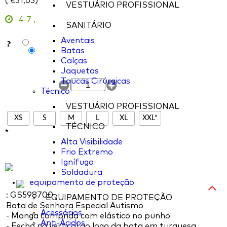
(
31,63
)
€
VESTUÁRIO PROFISSIONAL
4-7
,
SANITÁRIO
Aventais
?
Batas
Calças
Jaquetas
Toucas Cirúrgicas
Técnico
VESTUÁRIO PROFISSIONAL
XS
S
M
L
XL
XXL*
TÉCNICO
*
Alta Visibilidade
Frio Extremo
Ignífugo
Soldadura
equipamento de proteção
: GS598700
EQUIPAMENTO DE PROTEÇÃO
Bata de Senhora Especial Autismo
Acessórios
- Manga comprida com elástico no punho
Anti-Ácidos
- Fecho na vertical ao logo da bata em turquesa