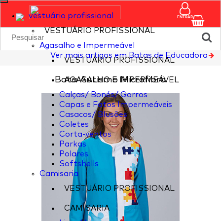
vestuário profissional
ENTRAR
VESTUÁRIO PROFISSIONAL
Agasalho e Impermeável
Ver mais artigos em Batas de Educadora
VESTUÁRIO PROFISSIONAL
Bata Autismo Microfibra
AGASALHO E IMPERMEÁVEL
Calças/ Bonés/ Gorros
Capas e Fatos Impermeáveis
Casacos/ Blusões
Coletes
Corta-ventos
Parkas
Polares
Softshells
Camisaria
VESTUÁRIO PROFISSIONAL
CAMISARIA