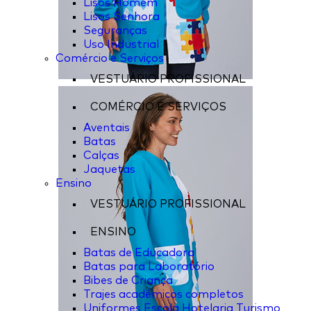
Lisos Homem
Lisos Senhora
Seguranças
Uso Industrial
Comércio e Serviços
VESTUÁRIO PROFISSIONAL
COMÉRCIO E SERVIÇOS
Aventais
Batas
Calças
Jaquetas
Ensino
VESTUÁRIO PROFISSIONAL
ENSINO
Batas de Educadora
Batas para Laboratório
Bibes de Criança
Trajes académicos completos
Uniformes Escola Hotelaria Turismo