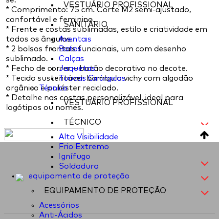
se.
VESTUÁRIO PROFISSIONAL
* Comprimento: 75 cm. Corte M2 semi-ajustado,
confortável e feminino.
SANITÁRIO
* Frente e costas sublimadas, estilo e criatividade em
todos os ângulos.
Aventais
* 2 bolsos frontais funcionais, um com desenho
Batas
sublimado.
Calças
* Fecho de correr + botão decorativo no decote.
Jaquetas
* Tecido sustentável: bambula vichy com algodão
Toucas Cirúrgicas
orgânico e poliéster reciclado.
Técnico
* Detalhe nas costas personalizável, ideal para
VESTUÁRIO PROFISSIONAL
logótipos ou nomes.
TÉCNICO
Alta Visibilidade
Frio Extremo
Ignífugo
Soldadura
equipamento de proteção
EQUIPAMENTO DE PROTEÇÃO
Acessórios
Anti-Ácidos