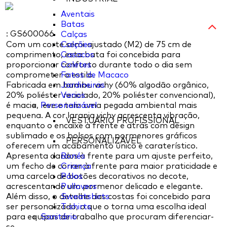
Aventais
Batas
: GS600066
Calças
Com um corte semi-ajustado (M2) de 75 cm de
Calções
comprimento, esta bata foi concebida para
Casacos
proporcionar conforto durante todo o dia sem
Coletes
comprometer o estilo.
Fatos de Macaco
Fabricada em bambu vichy (60% algodão orgânico,
Jardineiras
20% poliéster reciclado, 20% poliéster convencional),
Varios
é macia, leve e tem uma pegada ambiental mais
Personalizável
pequena. A cor laranja vichy acrescenta vibração,
VESTUÁRIO PROFISSIONAL
enquanto o encaixe à frente e atrás com design
sublimado e os bolsos com pormenores gráficos
PERSONALIZÁVEL
oferecem um acabamento único e caraterístico.
Apresenta dardos à frente para um ajuste perfeito,
Bonés
um fecho de correr à frente para maior praticidade e
Criança
uma carcela de botões decorativos no decote,
Pólos
acrescentando um pormenor delicado e elegante.
Pullovers
Além disso, o detalhe das costas foi concebido para
Sweatshirts
ser personalizado, o que o torna uma escolha ideal
T-shirts
para equipas de trabalho que procuram diferenciar-
Sanitário