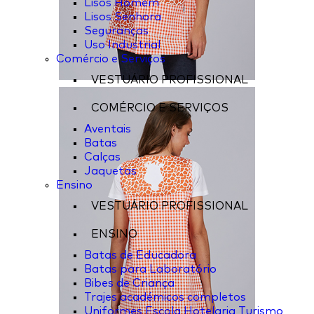
Lisos Homem
Lisos Senhora
Seguranças
Uso Industrial
Comércio e Serviços
VESTUÁRIO PROFISSIONAL
COMÉRCIO E SERVIÇOS
Aventais
Batas
Calças
Jaquetas
Ensino
VESTUÁRIO PROFISSIONAL
ENSINO
Batas de Educadora
Batas para Laboratório
Bibes de Criança
Trajes académicos completos
Uniformes Escola Hotelaria Turismo