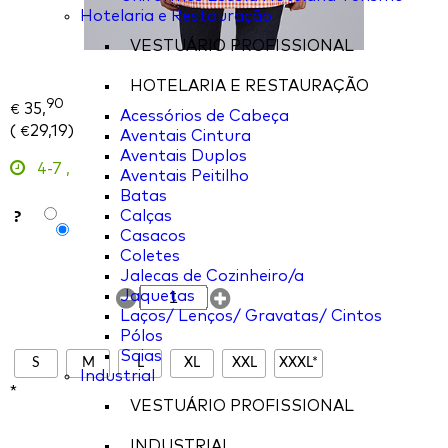
Hotelaria e Restauração
VESTUÁRIO PROFISSIONAL
HOTELARIA E RESTAURAÇÃO
90
35,
€
Acessórios de Cabeça
(
29,19
)
€
Aventais Cintura
Aventais Duplos
4-7
,
Aventais Peitilho
Batas
?
Calças
Casacos
Coletes
Jalecas de Cozinheiro/a
Jaquetas
Laços/ Lenços/ Gravatas/ Cintos
Pólos
Saias
S
M
L
XL
XXL
XXXL*
Industrial
*
VESTUÁRIO PROFISSIONAL
INDUSTRIAL