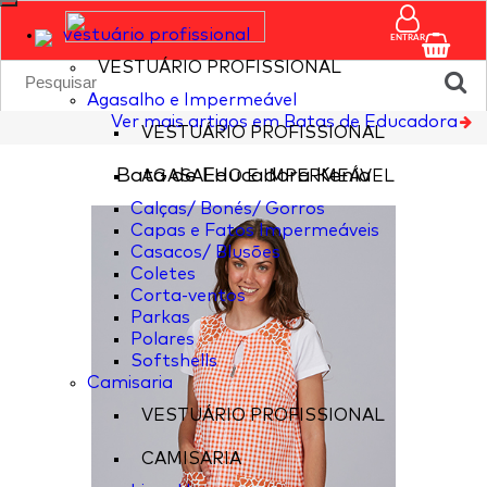
vestuário profissional
ENTRAR
VESTUÁRIO PROFISSIONAL
Agasalho e Impermeável
Ver mais artigos em Batas de Educadora
VESTUÁRIO PROFISSIONAL
Bata de Educadora Kenia
AGASALHO E IMPERMEÁVEL
Calças/ Bonés/ Gorros
Capas e Fatos Impermeáveis
Casacos/ Blusões
Coletes
Corta-ventos
Parkas
Polares
Softshells
Camisaria
VESTUÁRIO PROFISSIONAL
CAMISARIA