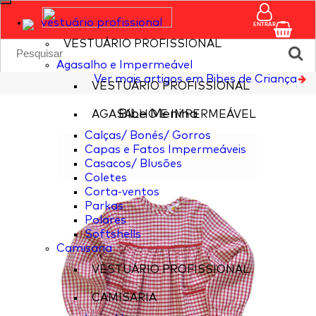
vestuário profissional
ENTRAR
VESTUÁRIO PROFISSIONAL
Agasalho e Impermeável
Ver mais artigos em Bibes de Criança
VESTUÁRIO PROFISSIONAL
Bibe Menina
AGASALHO E IMPERMEÁVEL
Calças/ Bonés/ Gorros
Capas e Fatos Impermeáveis
Casacos/ Blusões
Coletes
Corta-ventos
Parkas
Polares
Softshells
Camisaria
VESTUÁRIO PROFISSIONAL
CAMISARIA