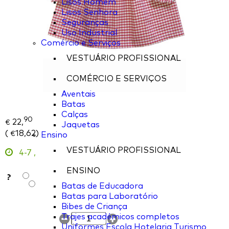
Lisos Homem
Lisos Senhora
Seguranças
Uso Industrial
Comércio e Serviços
VESTUÁRIO PROFISSIONAL
COMÉRCIO E SERVIÇOS
Aventais
Batas
Calças
90
22,
€
Jaquetas
(
18,62
)
€
Ensino
VESTUÁRIO PROFISSIONAL
4-7
,
ENSINO
?
Batas de Educadora
Batas para Laboratório
Bibes de Criança
Trajes académicos completos
Uniformes Escola Hotelaria Turismo