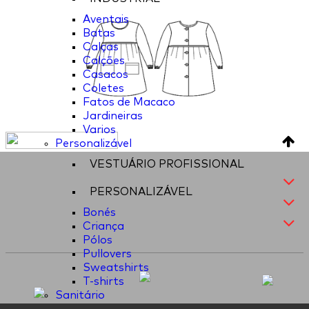
Aventais
Batas
Calças
Calções
Casacos
Coletes
Fatos de Macaco
Jardineiras
Varios
Personalizável
VESTUÁRIO PROFISSIONAL
PERSONALIZÁVEL
Bonés
Criança
Pólos
Pullovers
Sweatshirts
T-shirts
Sanitário