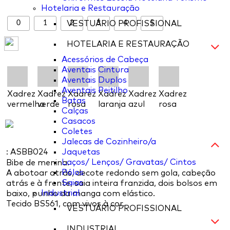
Hotelaria e Restauração
0
1
2
3
4
5
VESTUÁRIO PROFISSIONAL
HOTELARIA E RESTAURAÇÃO
Acessórios de Cabeça
Aventais Cintura
Aventais Duplos
Aventais Peitilho
Xadrez
Xadrez
Xadrez
Xadrez
Xadrez
Xadrez
Batas
vermelho
verde
rosa
laranja
azul
rosa
Calças
Casacos
Coletes
Jalecas de Cozinheiro/a
: ASBB024
Jaquetas
Laços/ Lenços/ Gravatas/ Cintos
Bibe de menina.
Pólos
A abotoar atrás, decote redondo sem gola, cabeção
Saias
atrás e à frente, saia inteira franzida, dois bolsos em
Industrial
baixo, punho da manga com elástico.
Tecido BS561, com vivos à cor.
VESTUÁRIO PROFISSIONAL
INDUSTRIAL