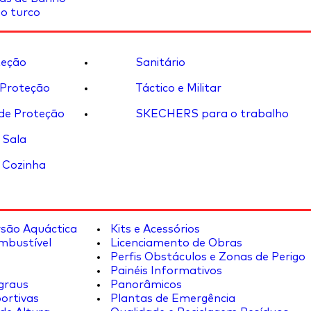
o turco
eção
Sanitário
 Proteção
Táctico e Militar
de Proteção
SKECHERS para o trabalho
 Sala
 Cozinha
rsão Aquáctica
Kits e Acessórios
mbustível
Licenciamento de Obras
Perfis Obstáculos e Zonas de Perigo
Painéis Informativos
graus
Panorâmicos
ortivas
Plantas de Emergência