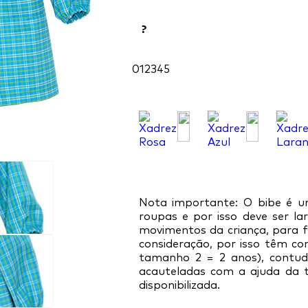
?
0
1
2
3
4
5
Nota importante: O bibe é u
roupas e por isso deve ser la
movimentos da criança, para f
consideração, por isso têm co
tamanho 2 = 2 anos), contu
acauteladas com a ajuda da 
disponibilizada.