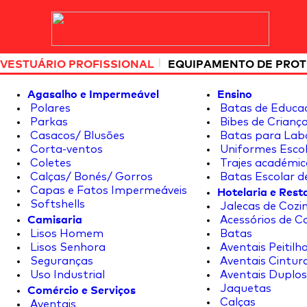
|
VESTUÁRIO PROFISSIONAL
EQUIPAMENTO DE PRO
Agasalho e Impermeável
Ensino
Polares
Batas de Educa
Parkas
Bibes de Crianç
Casacos/ Blusões
Batas para Lab
Corta-ventos
Uniformes Escol
Coletes
Trajes académic
Calças/ Bonés/ Gorros
Batas Escolar d
Hotelaria e Res
Capas e Fatos Impermeáveis
Softshells
Jalecas de Cozin
Camisaria
Acessórios de C
Lisos Homem
Batas
Lisos Senhora
Aventais Peitilh
Seguranças
Aventais Cintur
Uso Industrial
Aventais Duplos
Comércio e Serviços
Jaquetas
Calças
Aventais