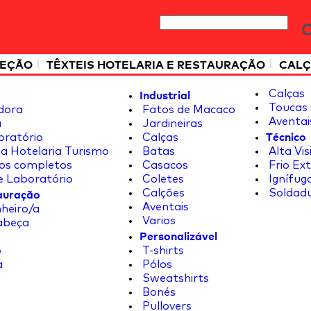
|
|
TEÇÃO
TÊXTEIS HOTELARIA E RESTAURAÇÃO
CALÇ
Industrial
Calças
Toucas 
dora
Fatos de Macaco
Aventai
a
Jardineiras
Técnico
oratório
Calças
a Hotelaria Turismo
Batas
Alta Vis
os completos
Casacos
Frio Ex
e Laboratório
Coletes
Ignífug
tauração
Calções
Soldad
Aventais
heiro/a
Varios
abeça
Personalizável
o
T-shirts
a
Pólos
Sweatshirts
Bonés
Pullovers