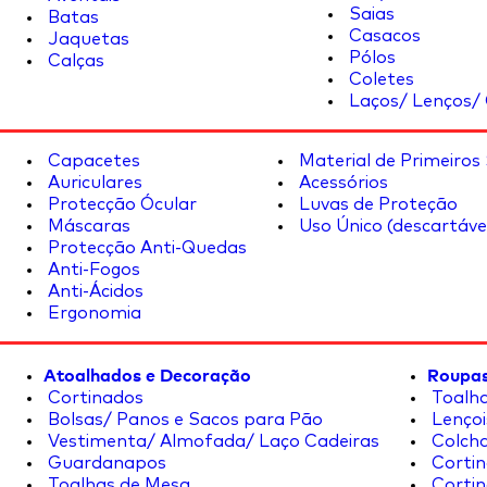
Saias
Batas
Casacos
Jaquetas
Pólos
Calças
Coletes
Laços/ Lenços/ 
Capacetes
Material de Primeiros
Auriculares
Acessórios
Protecção Ócular
Luvas de Proteção
Máscaras
Uso Único (descartáve
Protecção Anti-Quedas
Anti-Fogos
Anti-Ácidos
Ergonomia
Atoalhados e Decoração
Roupas
Cortinados
Toalha
Bolsas/ Panos e Sacos para Pão
Lençoi
Vestimenta/ Almofada/ Laço Cadeiras
Colcha
Guardanapos
Cortin
Toalhas de Mesa
Cortin