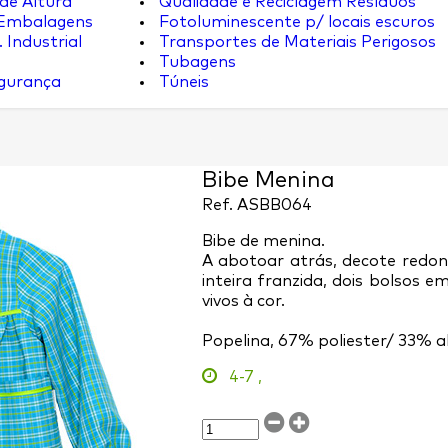
de Altura
Qualidade e Reciclagem Resíduos
 Embalagens
Fotoluminescente p/ locais escuros
 Industrial
Transportes de Materiais Perigosos
Tubagens
egurança
Túneis
Bibe Menina
Ref.
ASBB064
Bibe de menina.
A abotoar atrás, decote redon
inteira franzida, dois bolsos
vivos à cor.
Popelina, 67% poliester/ 33% a
4-7
,