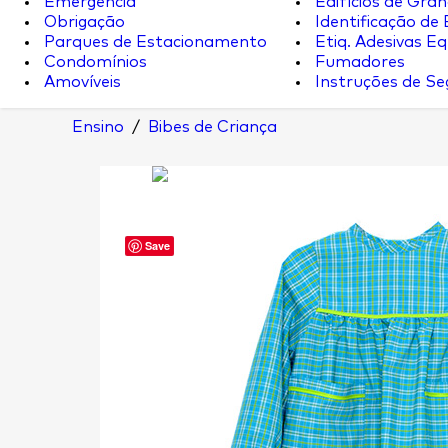
Emergência
Edifícios de Gran
Obrigação
Identificação de
Parques de Estacionamento
Etiq. Adesivas Eq.
Condomínios
Fumadores
Amovíveis
Instruções de S
Ensino
/
Bibes de Criança
Save