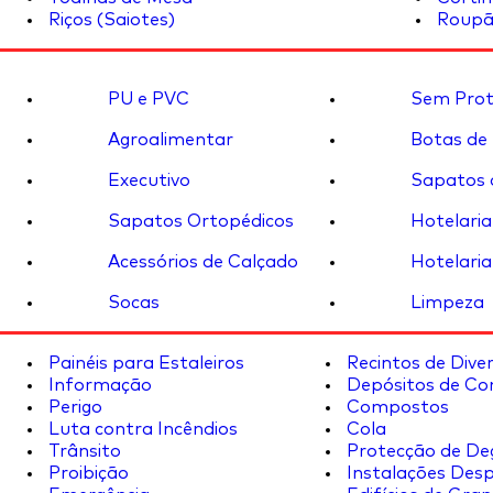
Riços (Saiotes)
Roupã
PU e PVC
Sem Prot
Agroalimentar
Botas de
Executivo
Sapatos 
Sapatos Ortopédicos
Hotelaria
Acessórios de Calçado
Hotelaria
Socas
Limpeza
Painéis para Estaleiros
Recintos de Dive
Informação
Depósitos de Co
Perigo
Compostos
Luta contra Incêndios
Cola
Trânsito
Protecção de De
Proibição
Instalações Desp