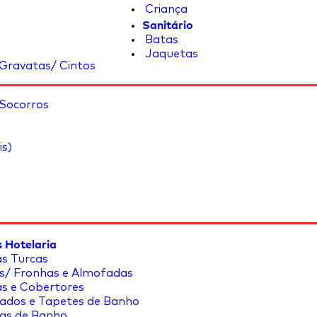
Criança
Sanitário
Batas
Jaquetas
Gravatas/ Cintos
 Socorros
is)
 Hotelaria
s Turcas
s/ Fronhas e Almofadas
s e Cobertores
ados e Tapetes de Banho
as de Banho