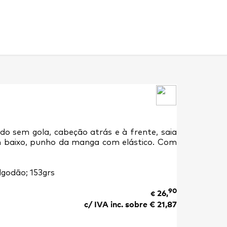
do sem gola, cabeção atrás e à frente, saia
 em baixo, punho da manga com elástico. Com
lgodão; 153grs
90
26,
€
c/ IVA inc. sobre €
21,87