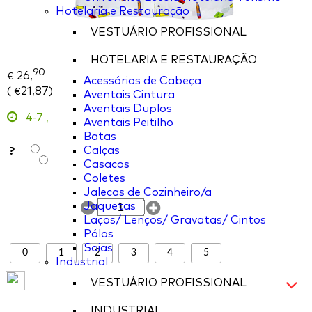
Hotelaria e Restauração
VESTUÁRIO PROFISSIONAL
HOTELARIA E RESTAURAÇÃO
90
26,
€
Acessórios de Cabeça
(
21,87
)
€
Aventais Cintura
Aventais Duplos
4-7
,
Aventais Peitilho
Batas
?
Calças
Casacos
Coletes
Jalecas de Cozinheiro/a
Jaquetas
Laços/ Lenços/ Gravatas/ Cintos
Pólos
Saias
0
1
2
3
4
5
Industrial
VESTUÁRIO PROFISSIONAL
INDUSTRIAL