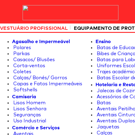
|
VESTUÁRIO PROFISSIONAL
EQUIPAMENTO DE PRO
Agasalho e Impermeável
Ensino
Polares
Batas de Educa
Parkas
Bibes de Crianç
Casacos/ Blusões
Batas para Lab
Corta-ventos
Uniformes Escol
Coletes
Trajes académic
Calças/ Bonés/ Gorros
Batas Escolar d
Hotelaria e Res
Capas e Fatos Impermeáveis
Softshells
Jalecas de Cozin
Camisaria
Acessórios de C
Lisos Homem
Batas
Lisos Senhora
Aventais Peitilh
Seguranças
Aventais Cintur
Uso Industrial
Aventais Duplos
Comércio e Serviços
Jaquetas
Calças
Aventais