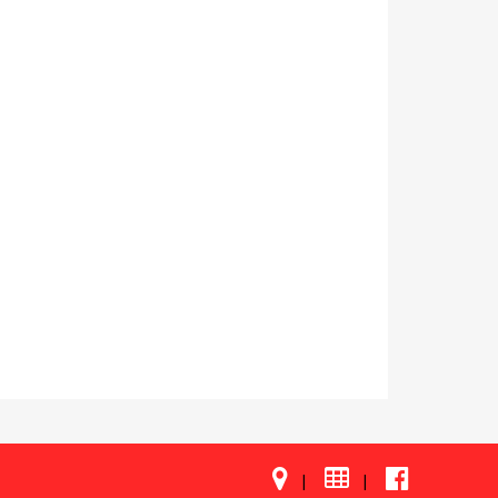

|
|