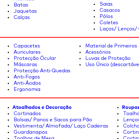
Saias
Batas
Casacos
Jaquetas
Pólos
Calças
Coletes
Laços/ Lenços/ 
Capacetes
Material de Primeiros
Auriculares
Acessórios
Protecção Ócular
Luvas de Proteção
Máscaras
Uso Único (descartáve
Protecção Anti-Quedas
Anti-Fogos
Anti-Ácidos
Ergonomia
Atoalhados e Decoração
Roupas
Cortinados
Toalha
Bolsas/ Panos e Sacos para Pão
Lençoi
Vestimenta/ Almofada/ Laço Cadeiras
Colcha
Guardanapos
Cortin
Toalhas de Mesa
Cortin