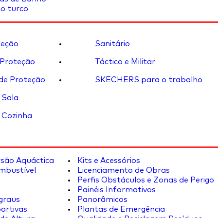
o turco
eção
Sanitário
 Proteção
Táctico e Militar
de Proteção
SKECHERS para o trabalho
 Sala
 Cozinha
rsão Aquáctica
Kits e Acessórios
mbustível
Licenciamento de Obras
Perfis Obstáculos e Zonas de Perigo
Painéis Informativos
graus
Panorâmicos
ortivas
Plantas de Emergência