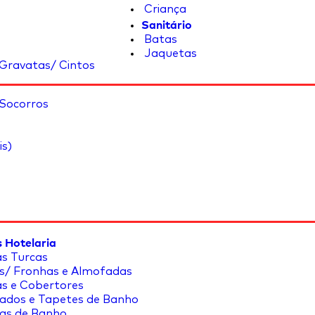
Criança
Sanitário
Batas
Jaquetas
Gravatas/ Cintos
 Socorros
is)
 Hotelaria
s Turcas
s/ Fronhas e Almofadas
s e Cobertores
ados e Tapetes de Banho
as de Banho