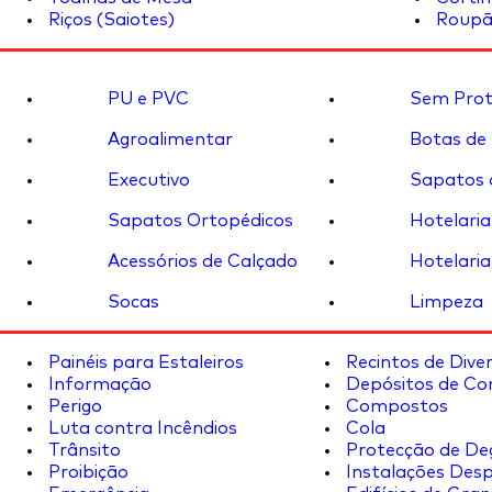
Riços (Saiotes)
Roupã
PU e PVC
Sem Prot
Agroalimentar
Botas de
Executivo
Sapatos 
Sapatos Ortopédicos
Hotelaria
Acessórios de Calçado
Hotelaria
Socas
Limpeza
Painéis para Estaleiros
Recintos de Dive
Informação
Depósitos de Co
Perigo
Compostos
Luta contra Incêndios
Cola
Trânsito
Protecção de De
Proibição
Instalações Desp