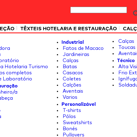
|
|
TEÇÃO
TÊXTEIS HOTELARIA E RESTAURAÇÃO
CALÇ
Industrial
Calças
Toucas 
dora
Fatos de Macaco
Aventai
a
Jardineiras
Técnico
oratório
Calças
a Hotelaria Turismo
Batas
Alta Vis
os completos
Casacos
Frio Ex
e Laboratório
Coletes
Ignífug
tauração
Calções
Soldad
Aventais
heiro/a
Varios
abeça
Personalizável
o
T-shirts
a
Pólos
Sweatshirts
Bonés
Pullovers