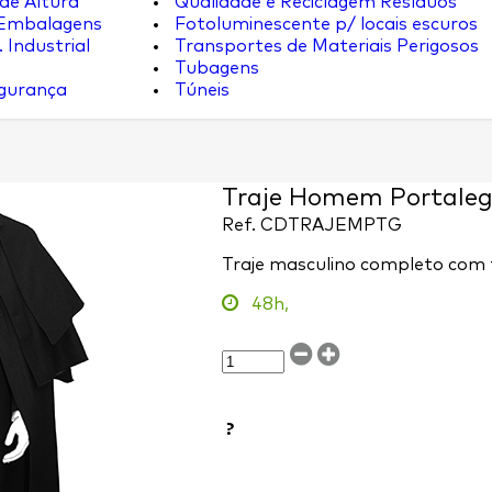
de Altura
Qualidade e Reciclagem Resíduos
 Embalagens
Fotoluminescente p/ locais escuros
 Industrial
Transportes de Materiais Perigosos
Tubagens
egurança
Túneis
Traje Homem Portaleg
Ref.
CDTRAJEMPTG
Traje masculino completo com 
48h,
?