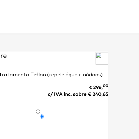
re
tratamento Teflon (repele água e nódoas).
00
296,
€
c/ IVA inc. sobre €
240,65