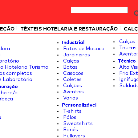
|
|
TEÇÃO
TÊXTEIS HOTELARIA E RESTAURAÇÃO
CALÇ
Industrial
Calças
Toucas 
dora
Fatos de Macaco
Aventai
a
Jardineiras
Técnico
oratório
Calças
a Hotelaria Turismo
Batas
Alta Vis
os completos
Casacos
Frio Ex
e Laboratório
Coletes
Ignífug
tauração
Calções
Soldad
Aventais
heiro/a
Varios
abeça
Personalizável
o
T-shirts
a
Pólos
Sweatshirts
Bonés
Pullovers