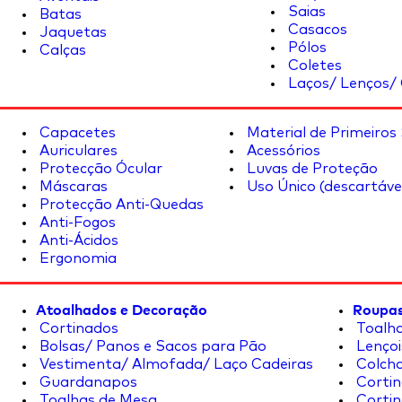
Saias
Batas
Casacos
Jaquetas
Pólos
Calças
Coletes
Laços/ Lenços/ 
Capacetes
Material de Primeiros
Auriculares
Acessórios
Protecção Ócular
Luvas de Proteção
Máscaras
Uso Único (descartáve
Protecção Anti-Quedas
Anti-Fogos
Anti-Ácidos
Ergonomia
Atoalhados e Decoração
Roupas
Cortinados
Toalha
Bolsas/ Panos e Sacos para Pão
Lençoi
Vestimenta/ Almofada/ Laço Cadeiras
Colcha
Guardanapos
Cortin
Toalhas de Mesa
Cortin