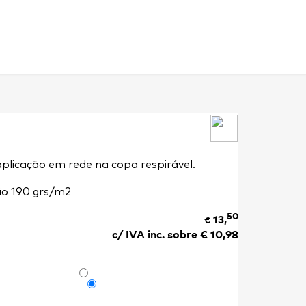
plicação em rede na copa respirável.
ão 190 grs/m2
50
13,
€
c/ IVA inc. sobre €
10,98