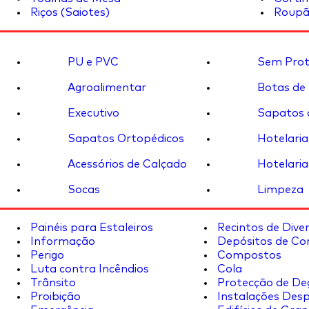
Riços (Saiotes)
Roupã
PU e PVC
Sem Prot
Agroalimentar
Botas de
Executivo
Sapatos 
Sapatos Ortopédicos
Hotelaria
Acessórios de Calçado
Hotelaria
Socas
Limpeza
Painéis para Estaleiros
Recintos de Dive
Informação
Depósitos de Co
Perigo
Compostos
Luta contra Incêndios
Cola
Trânsito
Protecção de De
Proibição
Instalações Desp