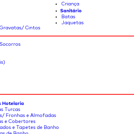
Criança
Sanitário
Batas
Jaquetas
Gravatas/ Cintos
 Socorros
is)
 Hotelaria
s Turcas
s/ Fronhas e Almofadas
s e Cobertores
ados e Tapetes de Banho
as de Banho