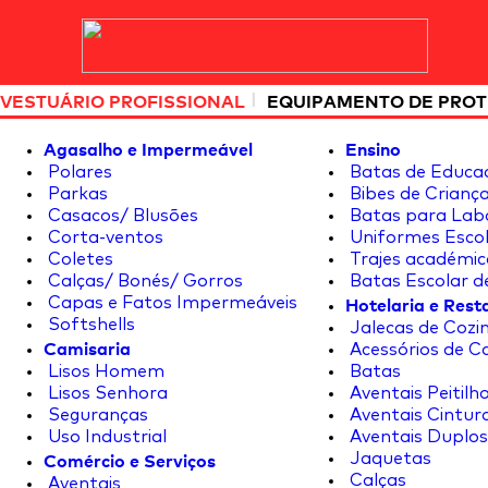
|
VESTUÁRIO PROFISSIONAL
EQUIPAMENTO DE PRO
Agasalho e Impermeável
Ensino
Polares
Batas de Educa
Parkas
Bibes de Crianç
Casacos/ Blusões
Batas para Lab
Corta-ventos
Uniformes Escol
Coletes
Trajes académic
Calças/ Bonés/ Gorros
Batas Escolar d
Hotelaria e Res
Capas e Fatos Impermeáveis
Softshells
Jalecas de Cozin
Camisaria
Acessórios de C
Lisos Homem
Batas
Lisos Senhora
Aventais Peitilh
Seguranças
Aventais Cintur
Uso Industrial
Aventais Duplos
Comércio e Serviços
Jaquetas
Calças
Aventais