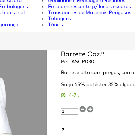
de Altura
Qualidade e Reciclagem Resíduos
 Embalagens
Fotoluminescente p/ locais escuros
 Industrial
Transportes de Materiais Perigosos
Tubagens
egurança
Túneis
Barrete Coz.º
Ref.
ASCP030
Barrete alto com pregas, com a
Sarja 65% poliéster 35% algod
4-7
,
?