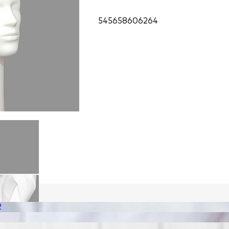
54
56
58
60
62
64