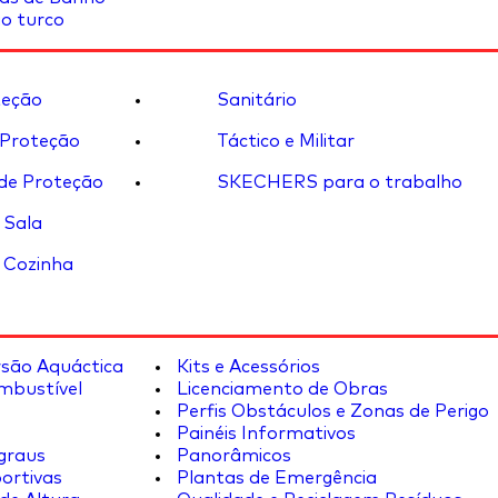
o turco
eção
Sanitário
 Proteção
Táctico e Militar
de Proteção
SKECHERS para o trabalho
 Sala
 Cozinha
rsão Aquáctica
Kits e Acessórios
mbustível
Licenciamento de Obras
Perfis Obstáculos e Zonas de Perigo
Painéis Informativos
graus
Panorâmicos
ortivas
Plantas de Emergência