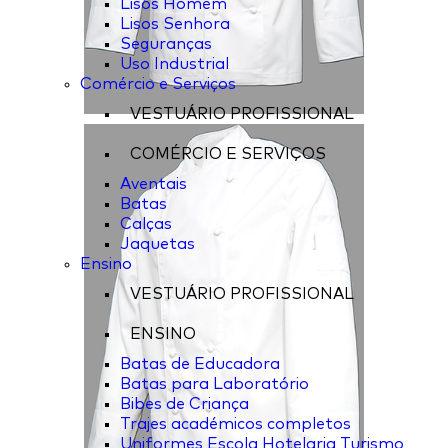
Lisos Homem
Lisos Senhora
Seguranças
Uso Industrial
Comércio e Serviços
VESTUÁRIO PROFISSIONAL
COMÉRCIO E SERVIÇOS
Aventais
Batas
Calças
Jaquetas
Ensino
VESTUÁRIO PROFISSIONAL
ENSINO
Batas de Educadora
Batas para Laboratório
Bibes de Criança
Trajes académicos completos
Uniformes Escola Hotelaria Turismo