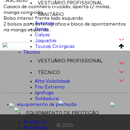
: ASCS630
VESTUÁRIO PROFISSIONAL
Casaco de cozinheiro cruzado, aperta c/ molas,
manga comprida.
SANITÁRIO
Bolso interior frente lado esquerdo
Aventais
2 bolsos para esferografica e bloco de apontamentos
Batas
na manga esquerda .
Calças
Jaquetas
Toucas Cirúrgicas
Técnico
VESTUÁRIO PROFISSIONAL
TÉCNICO
Alta Visibilidade
Frio Extremo
Ignífugo
Soldadura
equipamento de proteção
EQUIPAMENTO DE PROTEÇÃO
Acessórios
© 2026
Anti-Ácidos