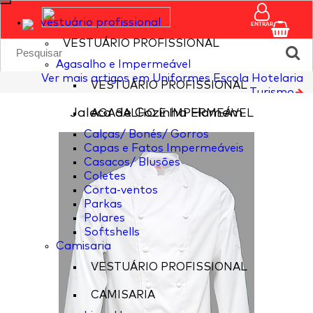
vestuário profissional
ENTRAR
VESTUÁRIO PROFISSIONAL
Agasalho e Impermeável
Ver mais artigos em Uniformes Escola Hotelaria
VESTUÁRIO PROFISSIONAL
Turismo
Jaleca de Cozinha Homem
AGASALHO E IMPERMEÁVEL
Calças/ Bonés/ Gorros
Capas e Fatos Impermeáveis
Casacos/ Blusões
Coletes
Corta-ventos
Parkas
Polares
Softshells
Camisaria
VESTUÁRIO PROFISSIONAL
CAMISARIA