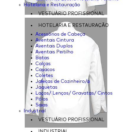
Hotelaria e Restauração
VESTUÁRIO PROFISSIONAL
HOTELARIA E RESTAURAÇÃO
Acessórios de Cabeça
Aventais Cintura
Aventais Duplos
Aventais Peitilho
Batas
Calças
Casacos
Coletes
Jalecas de Cozinheiro/a
Jaquetas
Laços/ Lenços/ Gravatas/ Cintos
Pólos
Saias
Industrial
VESTUÁRIO PROFISSIONAL
INDUSTRIAL