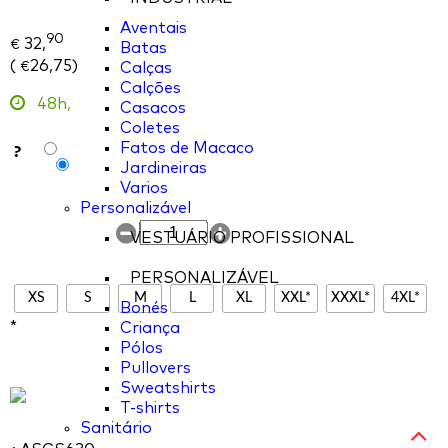
Aventais
90
32,
€
Batas
(
26,75
)
Calças
€
Calções
48h,
Casacos
Coletes
?
Fatos de Macaco
Jardineiras
Varios
Personalizável
VESTUÁRIO PROFISSIONAL
PERSONALIZÁVEL
XS
S
M
L
XL
XXL*
XXXL*
4XL*
Bonés
*
Criança
Pólos
Pullovers
Sweatshirts
T-shirts
Sanitário