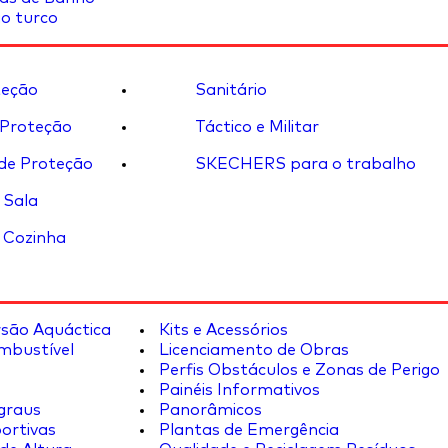
o turco
eção
Sanitário
 Proteção
Táctico e Militar
de Proteção
SKECHERS para o trabalho
 Sala
 Cozinha
rsão Aquáctica
Kits e Acessórios
mbustível
Licenciamento de Obras
Perfis Obstáculos e Zonas de Perigo
Painéis Informativos
graus
Panorâmicos
ortivas
Plantas de Emergência