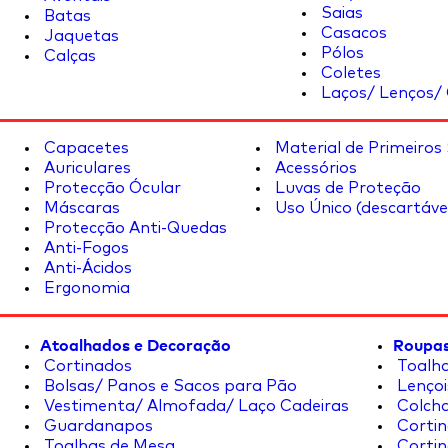
Saias
Batas
Casacos
Jaquetas
Pólos
Calças
Coletes
Laços/ Lenços/ 
Capacetes
Material de Primeiros
Auriculares
Acessórios
Protecção Ócular
Luvas de Proteção
Máscaras
Uso Único (descartáve
Protecção Anti-Quedas
Anti-Fogos
Anti-Ácidos
Ergonomia
Atoalhados e Decoração
Roupas
Cortinados
Toalha
Bolsas/ Panos e Sacos para Pão
Lençoi
Vestimenta/ Almofada/ Laço Cadeiras
Colcha
Guardanapos
Cortin
Toalhas de Mesa
Cortin