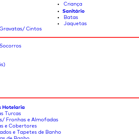
Criança
Sanitário
Batas
Jaquetas
Gravatas/ Cintos
 Socorros
is)
 Hotelaria
s Turcas
s/ Fronhas e Almofadas
s e Cobertores
ados e Tapetes de Banho
as de Banho