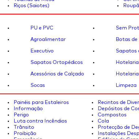
Riços (Saiotes)
Roupã
PU e PVC
Sem Prot
Agroalimentar
Botas de
Executivo
Sapatos 
Sapatos Ortopédicos
Hotelaria
Acessórios de Calçado
Hotelaria
Socas
Limpeza
Painéis para Estaleiros
Recintos de Dive
Informação
Depósitos de Co
Perigo
Compostos
Luta contra Incêndios
Cola
Trânsito
Protecção de De
Proibição
Instalações Desp