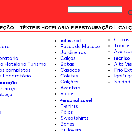
|
|
TEÇÃO
TÊXTEIS HOTELARIA E RESTAURAÇÃO
CALÇ
Industrial
Calças
Toucas 
dora
Fatos de Macaco
Aventai
a
Jardineiras
Técnico
oratório
Calças
a Hotelaria Turismo
Batas
Alta Vis
os completos
Casacos
Frio Ex
e Laboratório
Coletes
Ignífug
tauração
Calções
Soldad
Aventais
heiro/a
Varios
abeça
Personalizável
o
T-shirts
a
Pólos
Sweatshirts
Bonés
Pullovers