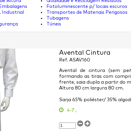
de Altura
Qualidade e Reciclagem Resíduos
 Embalagens
Fotoluminescente p/ locais escuros
 Industrial
Transportes de Materiais Perigosos
Tubagens
egurança
Túneis
Avental Cintura
Ref.
ASAV160
Avental de cintura (sem pei
formando as tiras com compri
frente, saia dupla a partir do m
Altura 80 cm largura 80 cm.
Sarja 65% poliéster/ 35% algod
4-7
,