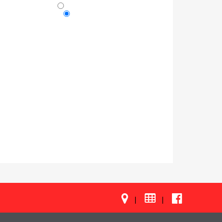

|
|