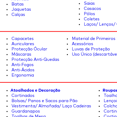
Saias
Batas
Casacos
Jaquetas
Pólos
Calças
Coletes
Laços/ Lenços/ 
Capacetes
Material de Primeiros
Auriculares
Acessórios
Protecção Ócular
Luvas de Proteção
Máscaras
Uso Único (descartáve
Protecção Anti-Quedas
Anti-Fogos
Anti-Ácidos
Ergonomia
Atoalhados e Decoração
Roupas
Cortinados
Toalha
Bolsas/ Panos e Sacos para Pão
Lençoi
Vestimenta/ Almofada/ Laço Cadeiras
Colcha
Guardanapos
Cortin
Toalhas de Mesa
Cortin