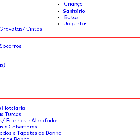
Criança
Sanitário
Batas
Jaquetas
Gravatas/ Cintos
 Socorros
is)
 Hotelaria
s Turcas
s/ Fronhas e Almofadas
s e Cobertores
ados e Tapetes de Banho
as de Banho