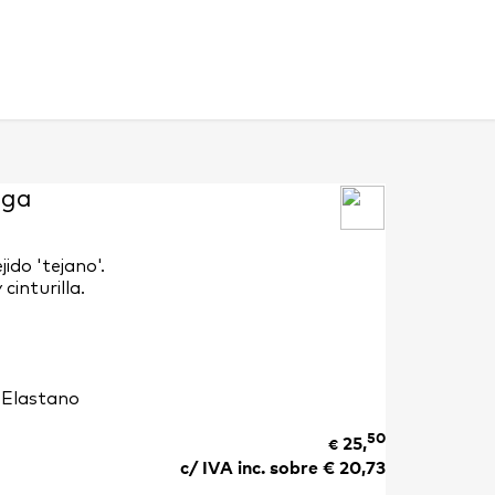
nga
ido 'tejano'.
cinturilla.
 Elastano
50
25,
€
c/ IVA inc. sobre €
20,73