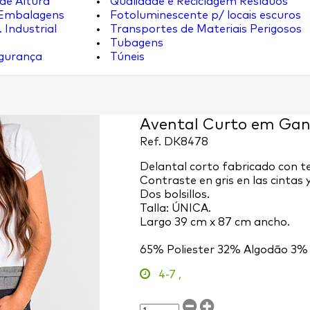
de Altura
Qualidade e Reciclagem Resíduos
 Embalagens
Fotoluminescente p/ locais escuros
 Industrial
Transportes de Materiais Perigosos
Tubagens
egurança
Túneis
Avental Curto em Ga
Ref.
DK8478
Delantal corto fabricado con tej
Contraste en gris en las cintas y 
Dos bolsillos.
Talla: ÚNICA.
Largo 39 cm x 87 cm ancho.
65% Poliester 32% Algodão 3%
4-7
,