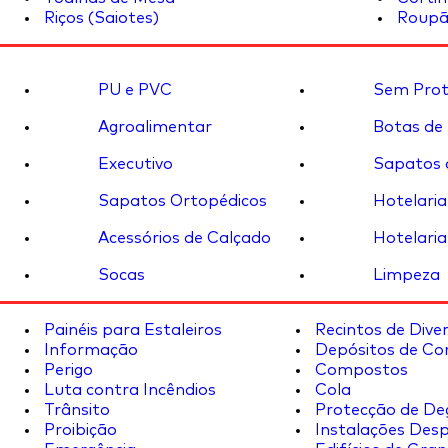
Riços (Saiotes)
Roupã
PU e PVC
Sem Prot
Agroalimentar
Botas de
Executivo
Sapatos 
Sapatos Ortopédicos
Hotelaria
Acessórios de Calçado
Hotelaria
Socas
Limpeza
Painéis para Estaleiros
Recintos de Dive
Informação
Depósitos de Co
Perigo
Compostos
Luta contra Incêndios
Cola
Trânsito
Protecção de De
Proibição
Instalações Desp