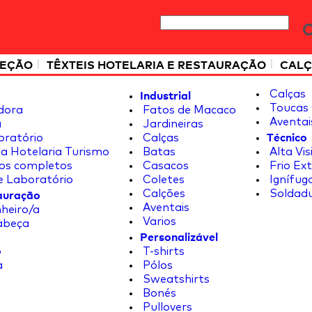
|
|
TEÇÃO
TÊXTEIS HOTELARIA E RESTAURAÇÃO
CALÇ
Industrial
Calças
Toucas 
dora
Fatos de Macaco
Aventai
a
Jardineiras
Técnico
oratório
Calças
a Hotelaria Turismo
Batas
Alta Vis
os completos
Casacos
Frio Ex
e Laboratório
Coletes
Ignífug
tauração
Calções
Soldad
Aventais
heiro/a
Varios
abeça
Personalizável
o
T-shirts
a
Pólos
Sweatshirts
Bonés
Pullovers