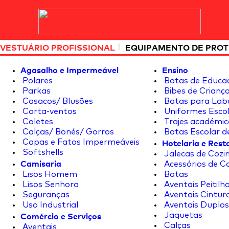
|
VESTUÁRIO PROFISSIONAL
EQUIPAMENTO DE PRO
Agasalho e Impermeável
Ensino
Polares
Batas de Educa
Parkas
Bibes de Crianç
Casacos/ Blusões
Batas para Lab
Corta-ventos
Uniformes Escol
Coletes
Trajes académic
Calças/ Bonés/ Gorros
Batas Escolar d
Hotelaria e Res
Capas e Fatos Impermeáveis
Softshells
Jalecas de Cozin
Camisaria
Acessórios de C
Lisos Homem
Batas
Lisos Senhora
Aventais Peitilh
Seguranças
Aventais Cintur
Uso Industrial
Aventais Duplos
Comércio e Serviços
Jaquetas
Calças
Aventais