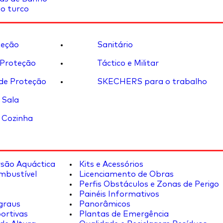
o turco
eção
Sanitário
 Proteção
Táctico e Militar
de Proteção
SKECHERS para o trabalho
 Sala
 Cozinha
rsão Aquáctica
Kits e Acessórios
mbustível
Licenciamento de Obras
Perfis Obstáculos e Zonas de Perigo
Painéis Informativos
graus
Panorâmicos
ortivas
Plantas de Emergência