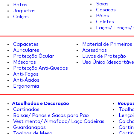
Saias
Batas
Casacos
Jaquetas
Pólos
Calças
Coletes
Laços/ Lenços/ 
Capacetes
Material de Primeiros
Auriculares
Acessórios
Protecção Ócular
Luvas de Proteção
Máscaras
Uso Único (descartáve
Protecção Anti-Quedas
Anti-Fogos
Anti-Ácidos
Ergonomia
Atoalhados e Decoração
Roupas
Cortinados
Toalha
Bolsas/ Panos e Sacos para Pão
Lençoi
Vestimenta/ Almofada/ Laço Cadeiras
Colcha
Guardanapos
Cortin
Toalhas de Mesa
Cortin