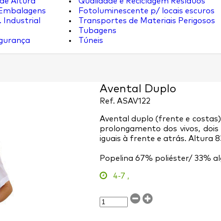
de Altura
Qualidade e Reciclagem Resíduos
 Embalagens
Fotoluminescente p/ locais escuros
 Industrial
Transportes de Materiais Perigosos
Tubagens
egurança
Túneis
Avental Duplo
Ref.
ASAV122
Avental duplo (frente e costas)
prolongamento dos vivos, dois
iguais à frente e atrás. Altura 
Popelina 67% poliéster/ 33% al
4-7
,