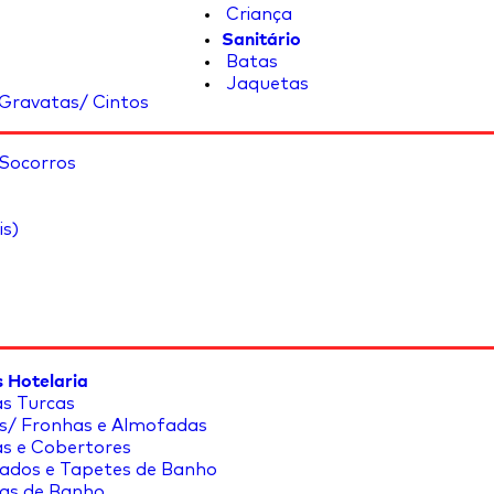
Criança
Sanitário
Batas
Jaquetas
Gravatas/ Cintos
 Socorros
is)
 Hotelaria
s Turcas
s/ Fronhas e Almofadas
s e Cobertores
ados e Tapetes de Banho
as de Banho