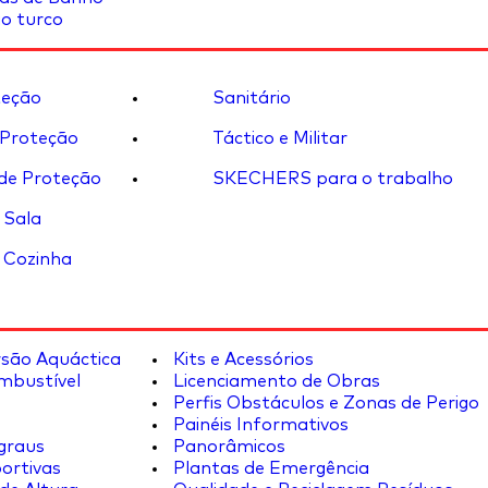
o turco
eção
Sanitário
 Proteção
Táctico e Militar
de Proteção
SKECHERS para o trabalho
 Sala
 Cozinha
rsão Aquáctica
Kits e Acessórios
mbustível
Licenciamento de Obras
Perfis Obstáculos e Zonas de Perigo
Painéis Informativos
graus
Panorâmicos
ortivas
Plantas de Emergência