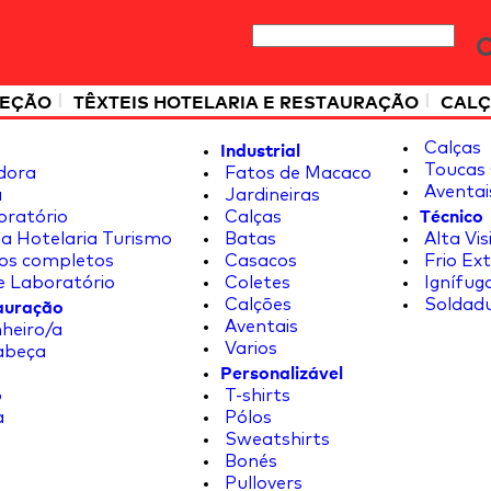
|
|
TEÇÃO
TÊXTEIS HOTELARIA E RESTAURAÇÃO
CALÇ
Industrial
Calças
Toucas 
dora
Fatos de Macaco
Aventai
a
Jardineiras
Técnico
oratório
Calças
a Hotelaria Turismo
Batas
Alta Vis
os completos
Casacos
Frio Ex
e Laboratório
Coletes
Ignífug
tauração
Calções
Soldad
Aventais
heiro/a
Varios
abeça
Personalizável
o
T-shirts
a
Pólos
Sweatshirts
Bonés
Pullovers