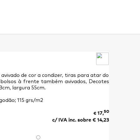
 avivado de cor a condizer, tiras para atar do
 bolsos à frente também avivados, Decotes
83cm, largura 55cm.
godão; 115 grs/m2
50
17,
€
c/ IVA inc. sobre €
14,23