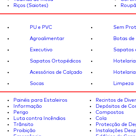
Riços (Saiotes)
Roupã
PU e PVC
Sem Prot
Agroalimentar
Botas de
Executivo
Sapatos 
Sapatos Ortopédicos
Hotelaria
Acessórios de Calçado
Hotelaria
Socas
Limpeza
Painéis para Estaleiros
Recintos de Dive
Informação
Depósitos de Co
Perigo
Compostos
Luta contra Incêndios
Cola
Trânsito
Protecção de De
Proibição
Instalações Desp