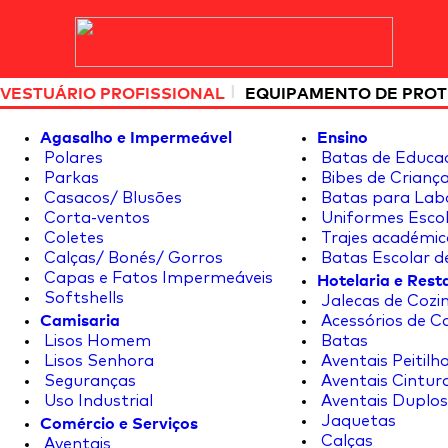
|
VESTUÁRIO PROFISSIONAL
EQUIPAMENTO DE PRO
Agasalho e Impermeável
Ensino
Polares
Batas de Educa
Parkas
Bibes de Crianç
Casacos/ Blusões
Batas para Lab
Corta-ventos
Uniformes Escol
Coletes
Trajes académic
Calças/ Bonés/ Gorros
Batas Escolar d
Hotelaria e Res
Capas e Fatos Impermeáveis
Softshells
Jalecas de Cozin
Camisaria
Acessórios de C
Lisos Homem
Batas
Lisos Senhora
Aventais Peitilh
Seguranças
Aventais Cintur
Uso Industrial
Aventais Duplos
Comércio e Serviços
Jaquetas
Calças
Aventais