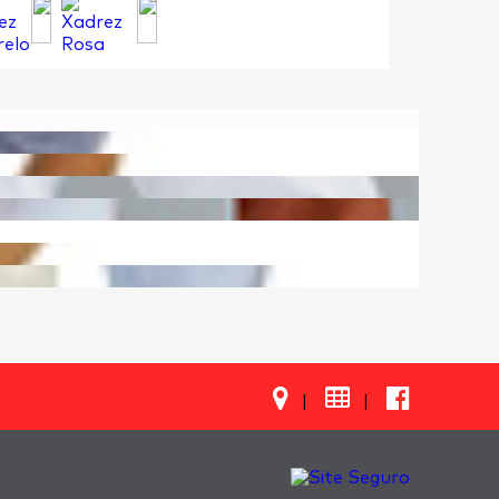

|
|