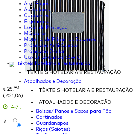
Anti-Fogos
Auriculares
Capacetes
Ergonomia
Luvas de Proteção
Máscaras
Material de Primeiros Socorros
Protecção Anti-Quedas
Protecção Ócular
Uso Único (descartáveis)
têxteis hotelaria e restauração
TÊXTEIS HOTELARIA E RESTAURAÇÃO
Atoalhados e Decoração
90
25,
€
TÊXTEIS HOTELARIA E RESTAURAÇÃO
(
21,06
)
€
ATOALHADOS E DECORAÇÃO
4-7
,
Bolsas/ Panos e Sacos para Pão
Cortinados
?
Guardanapos
Riços (Saiotes)