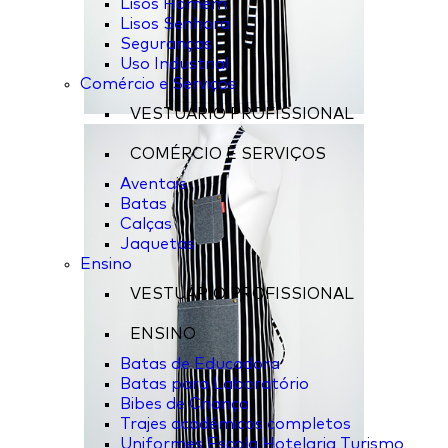
Lisos Homem
Lisos Senhora
Seguranças
Uso Industrial
Comércio e Serviços
VESTUÁRIO PROFISSIONAL
COMÉRCIO E SERVIÇOS
Aventais
Batas
Calças
Jaquetas
Ensino
VESTUÁRIO PROFISSIONAL
ENSINO
Batas de Educadora
Batas para Laboratório
Bibes de Criança
Trajes académicos completos
Uniformes Escola Hotelaria Turismo