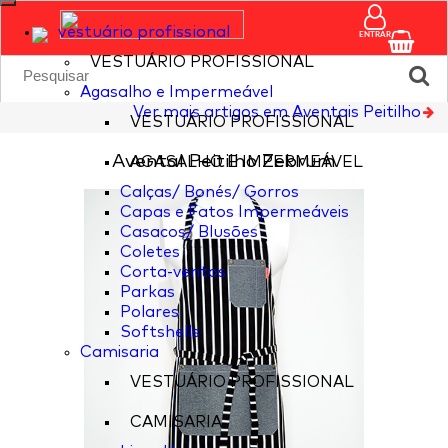
vestuário profissional
ENTRAR
VESTUÁRIO PROFISSIONAL
Agasalho e Impermeável
Ver mais artigos em Aventais Peitilho
VESTUÁRIO PROFISSIONAL
Avental Peitilho Zebrum
AGASALHO E IMPERMEÁVEL
Calças/ Bonés/ Gorros
Capas e Fatos Impermeáveis
Casacos/ Blusões
Coletes
Corta-ventos
Parkas
Polares
Softshells
Camisaria
VESTUÁRIO PROFISSIONAL
CAMISARIA