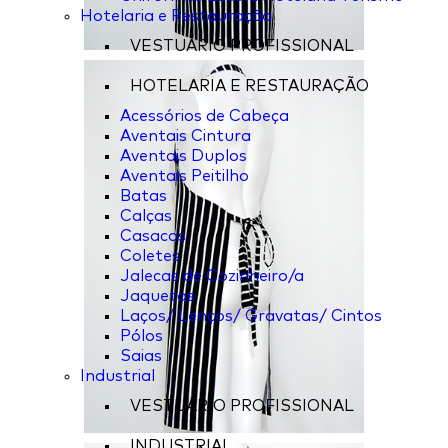
Hotelaria e Restauração
VESTUÁRIO PROFISSIONAL
HOTELARIA E RESTAURAÇÃO
Acessórios de Cabeça
Aventais Cintura
Aventais Duplos
Aventais Peitilho
Batas
Calças
Casacos
Coletes
Jalecas de Cozinheiro/a
Jaquetas
Laços/ Lenços/ Gravatas/ Cintos
Pólos
Saias
Industrial
VESTUÁRIO PROFISSIONAL
INDUSTRIAL