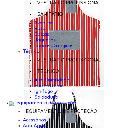
VESTUÁRIO PROFISSIONAL
SANITÁRIO
Aventais
Batas
Calças
Jaquetas
Toucas Cirúrgicas
Técnico
VESTUÁRIO PROFISSIONAL
TÉCNICO
Alta Visibilidade
Frio Extremo
Ignífugo
Soldadura
equipamento de proteção
EQUIPAMENTO DE PROTEÇÃO
Acessórios
Anti-Ácidos