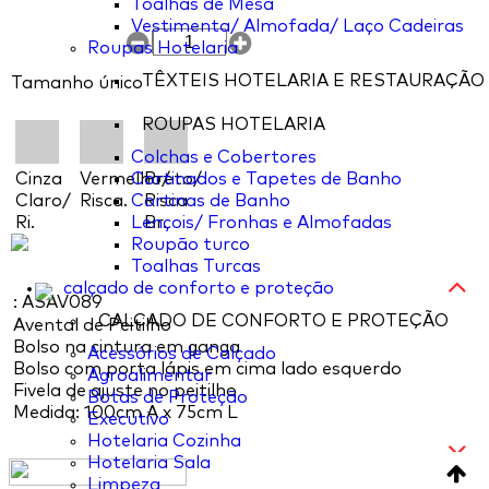
Toalhas de Mesa
Vestimenta/ Almofada/ Laço Cadeiras
Roupas Hotelaria
TÊXTEIS HOTELARIA E RESTAURAÇÃO
Tamanho único
ROUPAS HOTELARIA
Colchas e Cobertores
Cinza
Vermelho/
Cortinados e Tapetes de Banho
Preto/
Claro/
Risca.
Cortinas de Banho
Risca
Ri.
Lençois/ Fronhas e Almofadas
Br.
Roupão turco
Toalhas Turcas
calçado de conforto e proteção
: ASAV089
CALÇADO DE CONFORTO E PROTEÇÃO
Avental de Peitilho
Bolso na cintura em ganga
Acessórios de Calçado
Bolso com porta lápis em cima lado esquerdo
Agroalimentar
Fivela de ajuste no peitilho
Botas de Proteção
Medida: 100cm A x 75cm L
Executivo
Hotelaria Cozinha
Hotelaria Sala
Limpeza