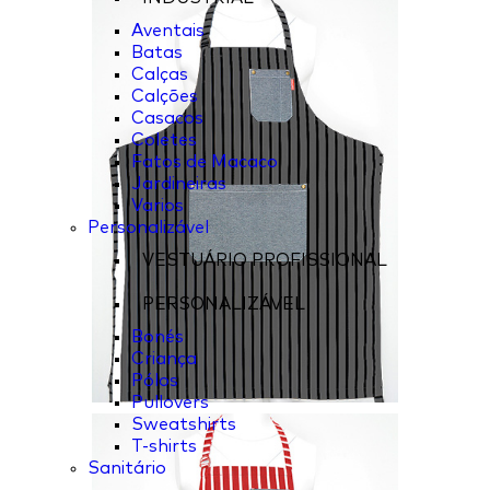
Aventais
Batas
Calças
Calções
Casacos
Coletes
Fatos de Macaco
Jardineiras
Varios
Personalizável
VESTUÁRIO PROFISSIONAL
PERSONALIZÁVEL
Bonés
Criança
Pólos
Pullovers
Sweatshirts
T-shirts
Sanitário