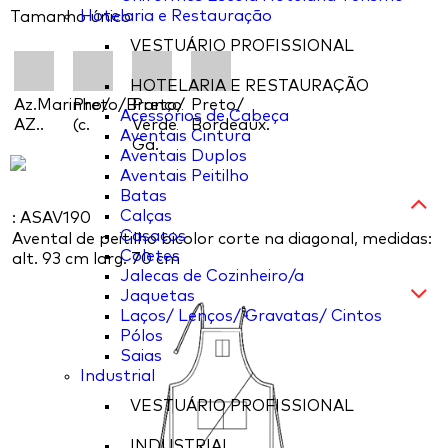
Hotelaria e Restauração
Tamanho único
VESTUÁRIO PROFISSIONAL
HOTELARIA E RESTAURAÇÃO
Az.Marinho/
Preto/Branco
Preto/
Preto/
Acessórios de Cabeça
AZ..
(c.
Verde
Bordeaux.
Aventais Cintura
Ga.
Aventais Duplos
Aventais Peitilho
Batas
Calças
: ASAV190
Casacos
Avental de peitilho bicolor corte na diagonal, medidas:
Coletes
alt. 93 cm larg. 70 cm
Jalecas de Cozinheiro/a
Jaquetas
Laços/ Lenços/ Gravatas/ Cintos
Pólos
Saias
Industrial
VESTUÁRIO PROFISSIONAL
INDUSTRIAL