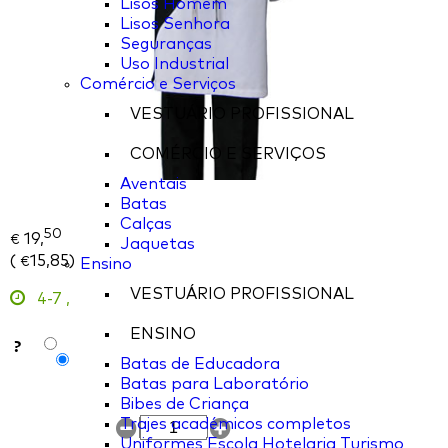
Lisos Homem
Lisos Senhora
Seguranças
Uso Industrial
Comércio e Serviços
VESTUÁRIO PROFISSIONAL
COMÉRCIO E SERVIÇOS
Aventais
Batas
Calças
50
19,
€
Jaquetas
(
15,85
)
€
Ensino
VESTUÁRIO PROFISSIONAL
4-7
,
ENSINO
?
Batas de Educadora
Batas para Laboratório
Bibes de Criança
Trajes académicos completos
Uniformes Escola Hotelaria Turismo