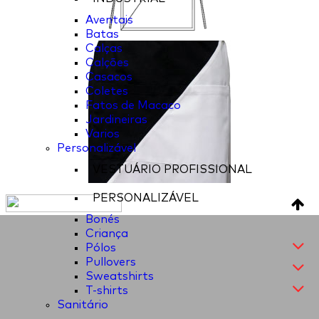
Aventais
Batas
Calças
Calções
Casacos
Coletes
Fatos de Macaco
Jardineiras
Varios
Personalizável
VESTUÁRIO PROFISSIONAL
PERSONALIZÁVEL
Bonés
Criança
Pólos
Pullovers
Sweatshirts
T-shirts
Sanitário