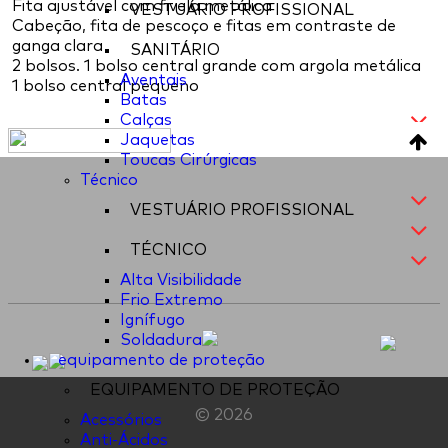
Fita ajustável com fivela metálica
VESTUÁRIO PROFISSIONAL
Cabeção, fita de pescoço e fitas em contraste de
ganga clara
SANITÁRIO
2 bolsos. 1 bolso central grande com argola metálica
Aventais
1 bolso central pequeno
Batas
Calças
Jaquetas
Toucas Cirúrgicas
Técnico
VESTUÁRIO PROFISSIONAL
TÉCNICO
Alta Visibilidade
Frio Extremo
Ignífugo
Soldadura
equipamento de proteção
EQUIPAMENTO DE PROTEÇÃO
© 2026
Acessórios
Anti-Ácidos