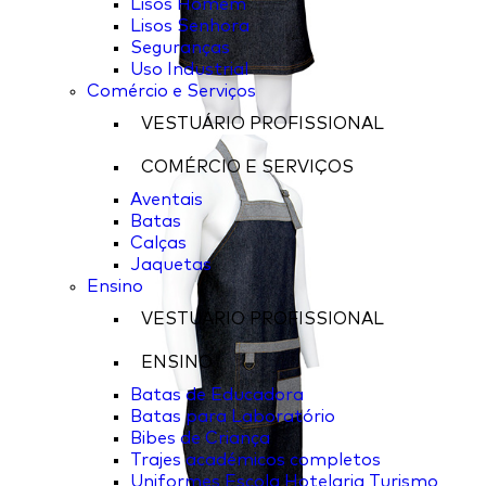
Lisos Homem
Lisos Senhora
Seguranças
Uso Industrial
Comércio e Serviços
VESTUÁRIO PROFISSIONAL
COMÉRCIO E SERVIÇOS
Aventais
Batas
Calças
Jaquetas
Ensino
VESTUÁRIO PROFISSIONAL
ENSINO
Batas de Educadora
Batas para Laboratório
Bibes de Criança
Trajes académicos completos
Uniformes Escola Hotelaria Turismo