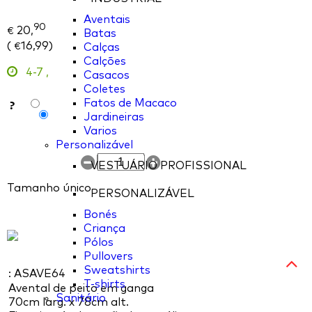
Aventais
90
20,
€
Batas
(
16,99
)
Calças
€
Calções
4-7
,
Casacos
Coletes
?
Fatos de Macaco
Jardineiras
Varios
Personalizável
VESTUÁRIO PROFISSIONAL
Tamanho único
PERSONALIZÁVEL
Bonés
Criança
Pólos
Pullovers
Sweatshirts
: ASAVE64
T-shirts
Avental de peito em ganga
Sanitário
70cm larg. x 78cm alt.