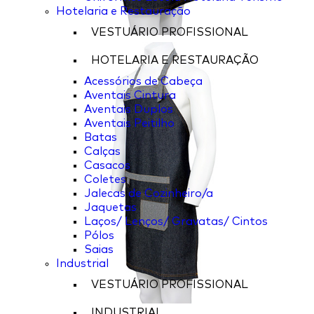
Hotelaria e Restauração
VESTUÁRIO PROFISSIONAL
HOTELARIA E RESTAURAÇÃO
Acessórios de Cabeça
Aventais Cintura
Aventais Duplos
Aventais Peitilho
Batas
Calças
Casacos
Coletes
Jalecas de Cozinheiro/a
Jaquetas
Laços/ Lenços/ Gravatas/ Cintos
Pólos
Saias
Industrial
VESTUÁRIO PROFISSIONAL
INDUSTRIAL