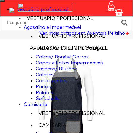
vestuário profissional
ENTRAR
VESTUÁRIO PROFISSIONAL
Agasalho e Impermeável
Ver mais artigos em Aventais Peitilho
VESTUÁRIO PROFISSIONAL
Avental Peitilho em Ganga
AGASALHO E IMPERMEÁVEL
Calças/ Bonés/ Gorros
Capas e Fatos Impermeáveis
Casacos/ Blusões
Coletes
Corta-ventos
Parkas
Polares
Softshells
Camisaria
VESTUÁRIO PROFISSIONAL
CAMISARIA