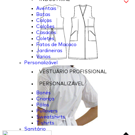
Aventais
Batas
Calças
Calções
Casacos
Coletes
Fatos de Macaco
Jardineiras
Varios
Personalizável
VESTUÁRIO PROFISSIONAL
PERSONALIZÁVEL
Bonés
Criança
Pólos
Pullovers
Sweatshirts
T-shirts
Sanitário