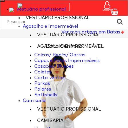
vestuário profissional
ENTRAR
VESTUÁRIO PROFISSIONAL
Agasalho e Impermeável
Ver mais artigos em Batas
VESTUÁRIO PROFISSIONAL
Bata Senhora
AGASALHO E IMPERMEÁVEL
Calças/ Bonés/ Gorros
Capas e Fatos Impermeáveis
Casacos/ Blusões
Coletes
Corta-ventos
Parkas
Polares
Softshells
Camisaria
VESTUÁRIO PROFISSIONAL
CAMISARIA