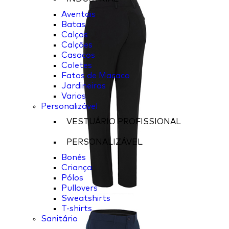
Aventais
Batas
Calças
Calções
Casacos
Coletes
Fatos de Macaco
Jardineiras
Varios
Personalizável
VESTUÁRIO PROFISSIONAL
PERSONALIZÁVEL
Bonés
Criança
Pólos
Pullovers
Sweatshirts
T-shirts
Sanitário