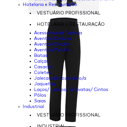
Hotelaria e Restauração
VESTUÁRIO PROFISSIONAL
HOTELARIA E RESTAURAÇÃO
Acessórios de Cabeça
Aventais Cintura
Aventais Duplos
Aventais Peitilho
Batas
Calças
Casacos
Coletes
Jalecas de Cozinheiro/a
Jaquetas
Laços/ Lenços/ Gravatas/ Cintos
Pólos
Saias
Industrial
VESTUÁRIO PROFISSIONAL
INDUSTRIAL