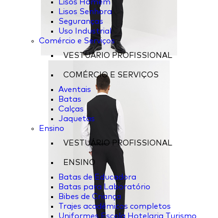
Lisos Homem
Lisos Senhora
Seguranças
Uso Industrial
Comércio e Serviços
VESTUÁRIO PROFISSIONAL
COMÉRCIO E SERVIÇOS
Aventais
Batas
Calças
Jaquetas
Ensino
VESTUÁRIO PROFISSIONAL
ENSINO
Batas de Educadora
Batas para Laboratório
Bibes de Criança
Trajes académicos completos
Uniformes Escola Hotelaria Turismo