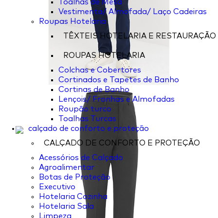
Toalhas de Mesa
Vestimenta/ Almofada/ Laço Cadeiras
Roupas Hotelaria
TÊXTEIS HOTELARIA E RESTAURAÇÃO
ROUPAS HOTELARIA
Colchas e Cobertores
Cortinados e Tapetes de Banho
Cortinas de Banho
Lençois/ Fronhas e Almofadas
Roupão turco
Toalhas Turcas
calçado de conforto e proteção
CALÇADO DE CONFORTO E PROTEÇÃO
Acessórios de Calçado
Agroalimentar
Botas de Proteção
Executivo
Hotelaria Cozinha
Hotelaria Sala
Limpeza