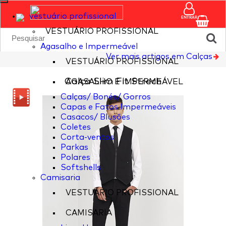
vestuário profissional
ENTRAR
VESTUÁRIO PROFISSIONAL
Agasalho e Impermeável
Ver mais artigos em Calças
VESTUÁRIO PROFISSIONAL
Calça Slim Fit Strech
AGASALHO E IMPERMEÁVEL
Calças/ Bonés/ Gorros
Capas e Fatos Impermeáveis
Casacos/ Blusões
Coletes
Corta-ventos
Parkas
Polares
Softshells
Camisaria
VESTUÁRIO PROFISSIONAL
CAMISARIA