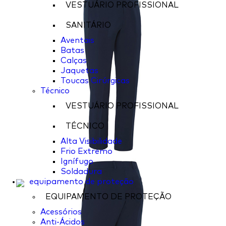
VESTUÁRIO PROFISSIONAL
SANITÁRIO
Aventais
Batas
Calças
Jaquetas
Toucas Cirúrgicas
Técnico
VESTUÁRIO PROFISSIONAL
TÉCNICO
Alta Visibilidade
Frio Extremo
Ignífugo
Soldadura
equipamento de proteção
EQUIPAMENTO DE PROTEÇÃO
Acessórios
Anti-Ácidos