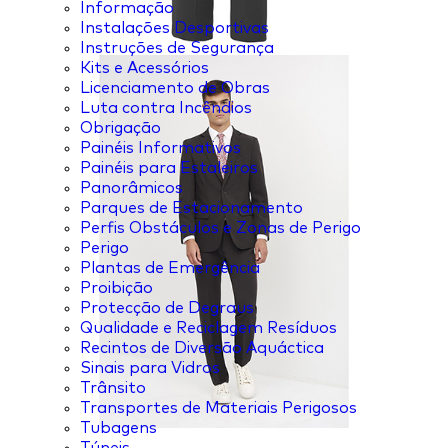
Informação
Instalações Desportivas
Instruções de Segurança
Kits e Acessórios
Licenciamento de Obras
Luta contra Incêndios
Obrigação
Painéis Informativos
Painéis para Estaleiros
Panorâmicos
Parques de Estacionamento
Perfis Obstáculos e Zonas de Perigo
Perigo
Plantas de Emergência
Proibição
Protecção de Degraus
Qualidade e Reciclagem Resíduos
Recintos de Diversão Aquáctica
Sinais para Vidros
Trânsito
Transportes de Materiais Perigosos
Tubagens