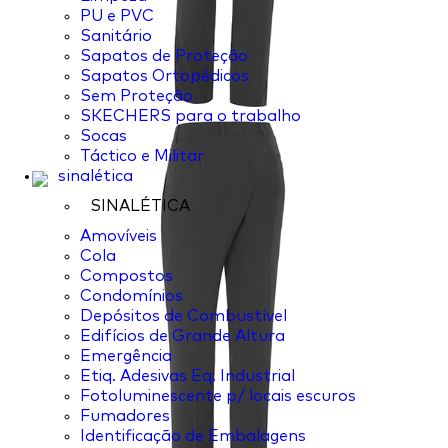
PU e PVC
Sanitário
Sapatos de Proteção
Sapatos Ortopédicos
Sem Proteção
SKECHERS para o trabalho
Socas
Táctico e Militar
sinalética
SINALÉTICA
Amovíveis
Cola
Compostos
Condomínios
Depósitos de Combustível
Edifícios de Grande Altura
Emergência
Etiq. Adesivas Eq. Industrial
Fotoluminescente p/ locais escuros
Fumadores
Identificação de Embalagens