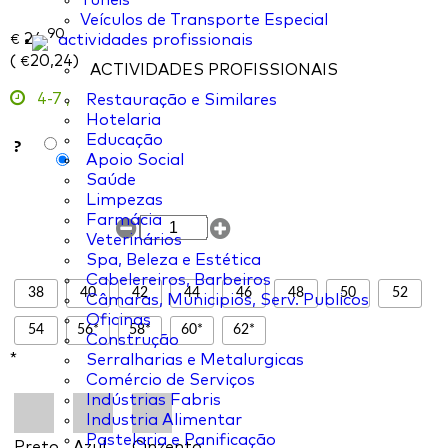
Túneis
Veículos de Transporte Especial
90
24,
actividades profissionais
€
(
20,24
)
€
ACTIVIDADES PROFISSIONAIS
4-7
,
Restauração e Similares
Hotelaria
Educação
?
Apoio Social
Saúde
Limpezas
Farmácia
Veterinários
Spa, Beleza e Estética
Cabelereiros, Barbeiros
38
40
42
44
46
48
50
52
Câmaras, Municipios, Serv. Publicos
Oficinas
54
56*
58*
60*
62*
Construção
*
Serralharias e Metalurgicas
Comércio de Serviços
Indústrias Fabris
Industria Alimentar
Pastelaria e Panificação
Preto
Azul
Cinzento