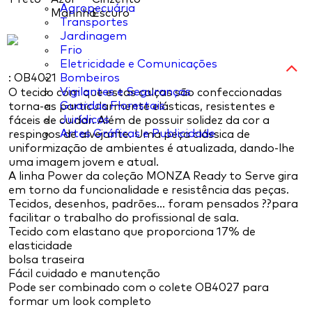
Agropecuária
Marinho
Escuro
Transportes
Jardinagem
Frio
Eletricidade e Comunicações
: OB4021
Bombeiros
Vigilantes e Seguranças
O tecido com que estas calças são confeccionadas
Guardas Florestais
torna-as particularmente elásticas, resistentes e
Jurídicos
fáceis de cuidar. Além de possuir solidez da cor a
Artes Gráficas e Publicidade
respingos de alvejante. Uma peça clássica de
uniformização de ambientes é atualizada, dando-lhe
uma imagem jovem e atual.
A linha Power da coleção MONZA Ready to Serve gira
em torno da funcionalidade e resistência das peças.
Tecidos, desenhos, padrões... foram pensados ??para
facilitar o trabalho do profissional de sala.
Tecido com elastano que proporciona 17% de
elasticidade
bolsa traseira
Fácil cuidado e manutenção
Pode ser combinado com o colete OB4027 para
formar um look completo