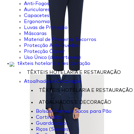
Anti-Fogos
Auriculares
Capacetes
Ergonomia
Luvas de Proteção
Máscaras
Material de Primeiros Socorros
Protecção Anti-Quedas
Protecção Ócular
Uso Único (descartáveis)
têxteis hotelaria e restauração
TÊXTEIS HOTELARIA E RESTAURAÇÃO
Atoalhados e Decoração
TÊXTEIS HOTELARIA E RESTAURAÇÃO
ATOALHADOS E DECORAÇÃO
Bolsas/ Panos e Sacos para Pão
Cortinados
Guardanapos
Riços (Saiotes)