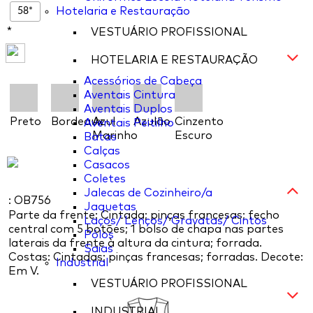
58*
Hotelaria e Restauração
*
VESTUÁRIO PROFISSIONAL
HOTELARIA E RESTAURAÇÃO
Acessórios de Cabeça
Aventais Cintura
Aventais Duplos
Preto
Bordeaux
Azul
Azulão
Cinzento
Aventais Peitilho
Marinho
Escuro
Batas
Calças
Casacos
Coletes
Jalecas de Cozinheiro/a
: OB756
Jaquetas
Parte da frente: Cintada; pinças francesas; fecho
Laços/ Lenços/ Gravatas/ Cintos
central com 5 botões; 1 bolso de chapa nas partes
Pólos
laterais da frente à altura da cintura; forrada.
Saias
Costas: Cintadas; pinças francesas; forradas. Decote:
Industrial
Em V.
VESTUÁRIO PROFISSIONAL
INDUSTRIAL