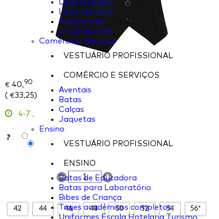
Lisos Homem
Lisos Senhora
Seguranças
Uso Industrial
Comércio e Serviços
VESTUÁRIO PROFISSIONAL
COMÉRCIO E SERVIÇOS
90
40,
€
Aventais
(
33,25
)
€
Batas
Calças
4-7
,
Jaquetas
Ensino
?
VESTUÁRIO PROFISSIONAL
ENSINO
Batas de Educadora
Batas para Laboratório
Bibes de Criança
Trajes académicos completos
42
44
46
48
50
52
54
56*
Uniformes Escola Hotelaria Turismo