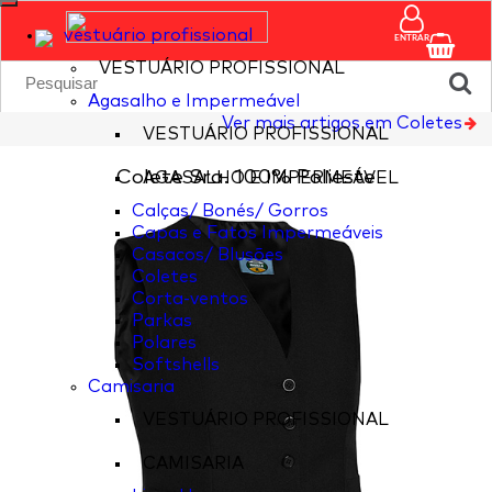
vestuário profissional
ENTRAR
VESTUÁRIO PROFISSIONAL
Agasalho e Impermeável
Ver mais artigos em Coletes
VESTUÁRIO PROFISSIONAL
Colete Sra. 100% Polieste
AGASALHO E IMPERMEÁVEL
Calças/ Bonés/ Gorros
Capas e Fatos Impermeáveis
Casacos/ Blusões
Coletes
Corta-ventos
Parkas
Polares
Softshells
Camisaria
VESTUÁRIO PROFISSIONAL
CAMISARIA