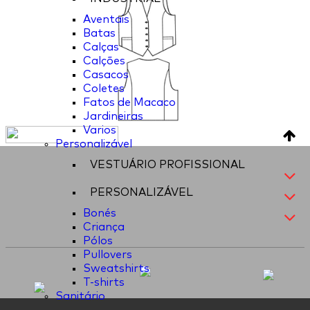
Aventais
Batas
Calças
Calções
Casacos
Coletes
Fatos de Macaco
Jardineiras
Varios
Personalizável
VESTUÁRIO PROFISSIONAL
PERSONALIZÁVEL
Bonés
Criança
Pólos
Pullovers
Sweatshirts
T-shirts
Sanitário