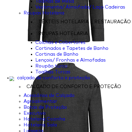
Toalhas de Mesa
Vestimenta/ Almofada/ Laço Cadeiras
Roupas Hotelaria
TÊXTEIS HOTELARIA E RESTAURAÇÃO
ROUPAS HOTELARIA
Colchas e Cobertores
Cortinados e Tapetes de Banho
Cortinas de Banho
Lençois/ Fronhas e Almofadas
Roupão turco
Toalhas Turcas
calçado de conforto e proteção
CALÇADO DE CONFORTO E PROTEÇÃO
Acessórios de Calçado
Agroalimentar
Botas de Proteção
Executivo
Hotelaria Cozinha
Hotelaria Sala
Limpeza