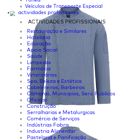
Túneis
Veículos de Transporte Especial
actividades profissionais
ACTIVIDADES PROFISSIONAIS
Restauração e Similares
Hotelaria
Educação
Apoio Social
Saúde
Limpezas
Farmácia
Veterinários
Spa, Beleza e Estética
Cabelereiros, Barbeiros
Câmaras, Municipios, Serv. Publicos
Oficinas
Construção
Serralharias e Metalurgicas
Comércio de Serviços
Indústrias Fabris
Industria Alimentar
Pastelaria e Panificação