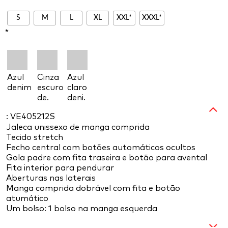
S
M
L
XL
XXL*
XXXL*
*
Azul
Cinza
Azul
denim
escuro
claro
de.
deni.
: VE405212S
Jaleca unissexo de manga comprida
Tecido stretch
Fecho central com botões automáticos ocultos
Gola padre com fita traseira e botão para avental
Fita interior para pendurar
Aberturas nas laterais
Manga comprida dobrável com fita e botão
atumático
Um bolso: 1 bolso na manga esquerda