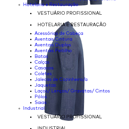
Hotelaria e Restauração
VESTUÁRIO PROFISSIONAL
HOTELARIA E RESTAURAÇÃO
Acessórios de Cabeça
Aventais Cintura
Aventais Duplos
Aventais Peitilho
Batas
Calças
Casacos
Coletes
Jalecas de Cozinheiro/a
Jaquetas
Laços/ Lenços/ Gravatas/ Cintos
Pólos
Saias
Industrial
VESTUÁRIO PROFISSIONAL
INDUSTRIAL