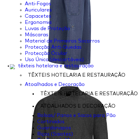
Anti-Fogos
Auriculares
Capacetes
Ergonomia
Luvas de Proteção
Máscaras
Material de Primeiros Socorros
Protecção Anti-Quedas
Protecção Ócular
Uso Único (descartáveis)
têxteis hotelaria e restauração
TÊXTEIS HOTELARIA E RESTAURAÇÃO
Atoalhados e Decoração
TÊXTEIS HOTELARIA E RESTAURAÇÃO
ATOALHADOS E DECORAÇÃO
Bolsas/ Panos e Sacos para Pão
Cortinados
Guardanapos
Riços (Saiotes)