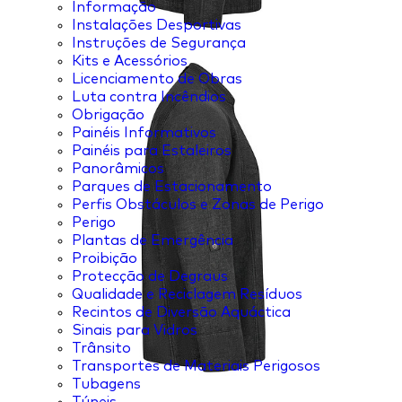
Informação
Instalações Desportivas
Instruções de Segurança
Kits e Acessórios
Licenciamento de Obras
Luta contra Incêndios
Obrigação
Painéis Informativos
Painéis para Estaleiros
Panorâmicos
Parques de Estacionamento
Perfis Obstáculos e Zonas de Perigo
Perigo
Plantas de Emergência
Proibição
Protecção de Degraus
Qualidade e Reciclagem Resíduos
Recintos de Diversão Aquáctica
Sinais para Vidros
Trânsito
Transportes de Materiais Perigosos
Tubagens