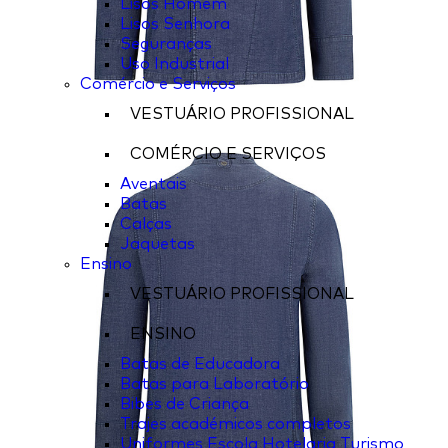
Lisos Homem
Lisos Senhora
Seguranças
Uso Industrial
Comércio e Serviços
VESTUÁRIO PROFISSIONAL
COMÉRCIO E SERVIÇOS
Aventais
Batas
Calças
Jaquetas
Ensino
VESTUÁRIO PROFISSIONAL
ENSINO
Batas de Educadora
Batas para Laboratório
Bibes de Criança
Trajes académicos completos
Uniformes Escola Hotelaria Turismo