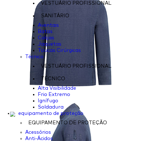
VESTUÁRIO PROFISSIONAL
SANITÁRIO
Aventais
Batas
Calças
Jaquetas
Toucas Cirúrgicas
Técnico
VESTUÁRIO PROFISSIONAL
TÉCNICO
Alta Visibilidade
Frio Extremo
Ignífugo
Soldadura
equipamento de proteção
EQUIPAMENTO DE PROTEÇÃO
Acessórios
Anti-Ácidos