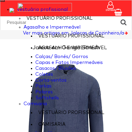
vestuário profissional
ENTRAR
VESTUÁRIO PROFISSIONAL
Agasalho e Impermeável
Ver mais artigos em Jalecas de Cozinheiro/a
VESTUÁRIO PROFISSIONAL
Jaleca em Ganga Strech
AGASALHO E IMPERMEÁVEL
Calças/ Bonés/ Gorros
Capas e Fatos Impermeáveis
Casacos/ Blusões
Coletes
Corta-ventos
Parkas
Polares
Softshells
Camisaria
VESTUÁRIO PROFISSIONAL
CAMISARIA