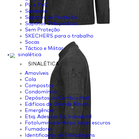
PU e PVC
Sanitário
Sapatos de Proteção
Sapatos Ortopédicos
Sem Proteção
SKECHERS para o trabalho
Socas
Táctico e Militar
sinalética
SINALÉTICA
Amovíveis
Cola
Compostos
Condomínios
Depósitos de Combustível
Edifícios de Grande Altura
Emergência
Etiq. Adesivas Eq. Industrial
Fotoluminescente p/ locais escuros
Fumadores
Identificação de Embalagens