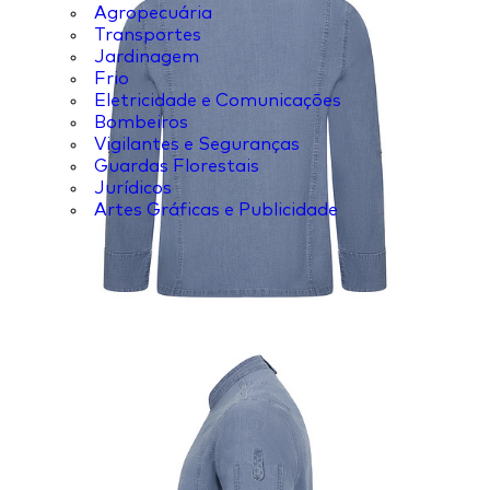
Agropecuária
Transportes
Jardinagem
Frio
Eletricidade e Comunicações
Bombeiros
Vigilantes e Seguranças
Guardas Florestais
Jurídicos
Artes Gráficas e Publicidade