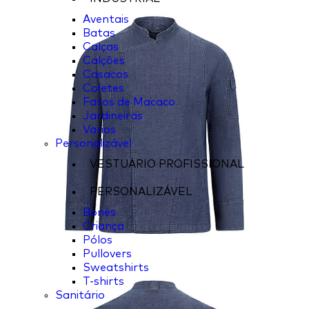
Aventais
Batas
Calças
Calções
Casacos
Coletes
Fatos de Macaco
Jardineiras
Varios
Personalizável
VESTUÁRIO PROFISSIONAL
PERSONALIZÁVEL
Bonés
Criança
Pólos
Pullovers
Sweatshirts
T-shirts
Sanitário