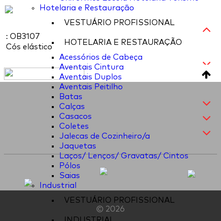
Hotelaria e Restauração
VESTUÁRIO PROFISSIONAL
: OB3107
HOTELARIA E RESTAURAÇÃO
Cós elástico
Acessórios de Cabeça
Aventais Cintura
Aventais Duplos
Aventais Peitilho
Batas
Calças
Casacos
Coletes
Jalecas de Cozinheiro/a
Jaquetas
Laços/ Lenços/ Gravatas/ Cintos
Pólos
Saias
Industrial
VESTUÁRIO PROFISSIONAL
© 2026
INDUSTRIAL