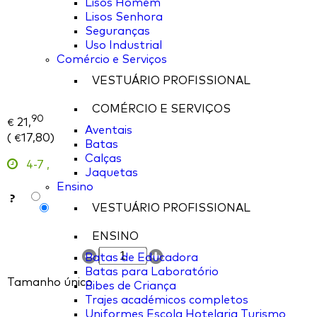
Lisos Homem
Lisos Senhora
Seguranças
Uso Industrial
Comércio e Serviços
VESTUÁRIO PROFISSIONAL
COMÉRCIO E SERVIÇOS
90
21,
€
Aventais
(
17,80
)
€
Batas
Calças
4-7
,
Jaquetas
Ensino
?
VESTUÁRIO PROFISSIONAL
ENSINO
Batas de Educadora
Batas para Laboratório
Tamanho único
Bibes de Criança
Trajes académicos completos
Uniformes Escola Hotelaria Turismo