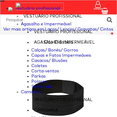
vestuário profissional
ENTRAR
VESTUÁRIO PROFISSIONAL
Agasalho e Impermeável
Ver mais artigos em Laços/ Lenços/ Gravatas/ Cintos
VESTUÁRIO PROFISSIONAL
Cós Elástico
AGASALHO E IMPERMEÁVEL
Calças/ Bonés/ Gorros
Capas e Fatos Impermeáveis
Casacos/ Blusões
Coletes
Corta-ventos
Parkas
Polares
Softshells
Camisaria
VESTUÁRIO PROFISSIONAL
CAMISARIA