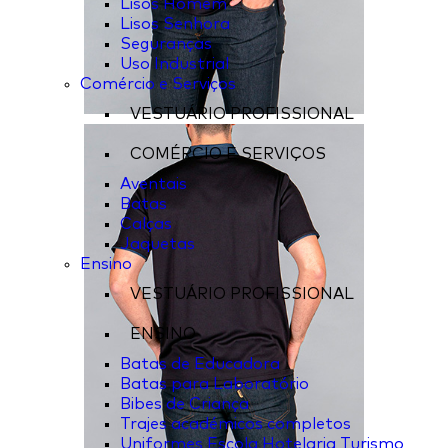
Lisos Homem
Lisos Senhora
Seguranças
Uso Industrial
Comércio e Serviços
VESTUÁRIO PROFISSIONAL
COMÉRCIO E SERVIÇOS
Aventais
Batas
Calças
Jaquetas
Ensino
VESTUÁRIO PROFISSIONAL
ENSINO
Batas de Educadora
Batas para Laboratório
Bibes de Criança
Trajes académicos completos
Uniformes Escola Hotelaria Turismo