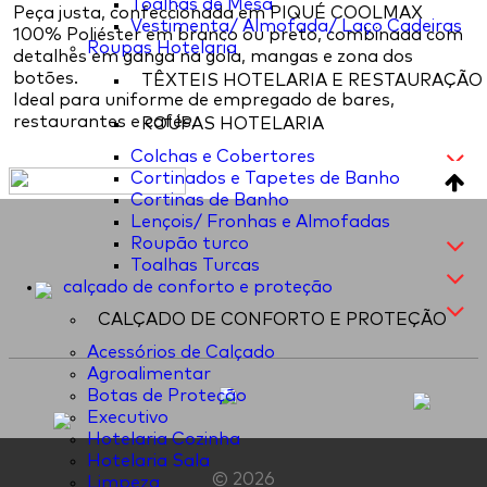
Toalhas de Mesa
Peça justa, confeccionada em PIQUÉ COOLMAX
Vestimenta/ Almofada/ Laço Cadeiras
100% Poliéster em branco ou preto, combinada com
Roupas Hotelaria
detalhes em ganga na gola, mangas e zona dos
botões.
TÊXTEIS HOTELARIA E RESTAURAÇÃO
Ideal para uniforme de empregado de bares,
restaurantes e cafés.
ROUPAS HOTELARIA
Colchas e Cobertores
Cortinados e Tapetes de Banho
Cortinas de Banho
Lençois/ Fronhas e Almofadas
Roupão turco
Toalhas Turcas
calçado de conforto e proteção
CALÇADO DE CONFORTO E PROTEÇÃO
Acessórios de Calçado
Agroalimentar
Botas de Proteção
Executivo
Hotelaria Cozinha
Hotelaria Sala
© 2026
Limpeza