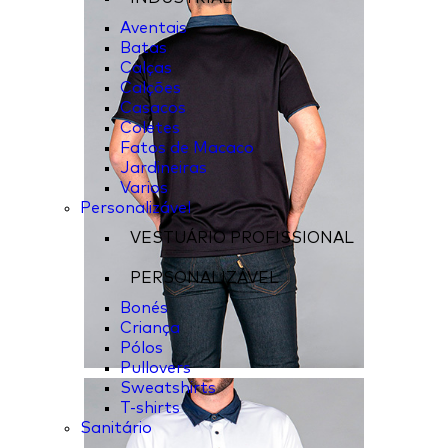
Aventais
Batas
Calças
Calções
Casacos
Coletes
Fatos de Macaco
Jardineiras
Varios
Personalizável
VESTUÁRIO PROFISSIONAL
PERSONALIZÁVEL
Bonés
Criança
Pólos
Pullovers
Sweatshirts
T-shirts
Sanitário