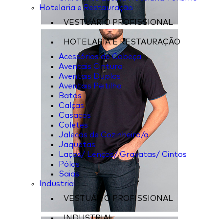
Hotelaria e Restauração
VESTUÁRIO PROFISSIONAL
HOTELARIA E RESTAURAÇÃO
Acessórios de Cabeça
Aventais Cintura
Aventais Duplos
Aventais Peitilho
Batas
Calças
Casacos
Coletes
Jalecas de Cozinheiro/a
Jaquetas
Laços/ Lenços/ Gravatas/ Cintos
Pólos
Saias
Industrial
VESTUÁRIO PROFISSIONAL
INDUSTRIAL