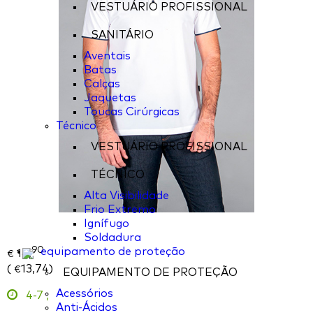
VESTUÁRIO PROFISSIONAL
SANITÁRIO
Aventais
Batas
Calças
Jaquetas
Toucas Cirúrgicas
Técnico
VESTUÁRIO PROFISSIONAL
TÉCNICO
Alta Visibilidade
Frio Extremo
Ignífugo
Soldadura
90
equipamento de proteção
16,
€
(
13,74
)
€
EQUIPAMENTO DE PROTEÇÃO
Acessórios
4-7
,
Anti-Ácidos