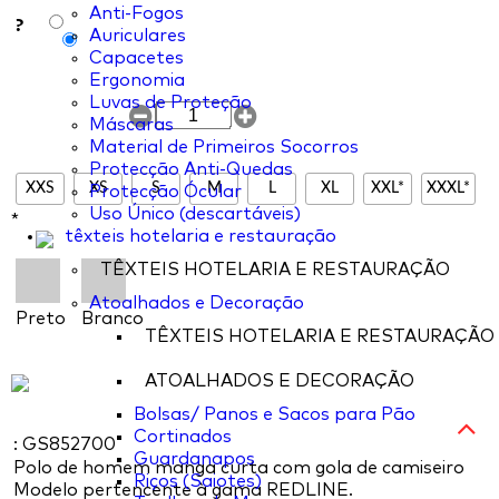
Anti-Fogos
?
Auriculares
Capacetes
Ergonomia
Luvas de Proteção
Máscaras
Material de Primeiros Socorros
Protecção Anti-Quedas
XXS
XS
S
M
L
XL
XXL*
XXXL*
Protecção Ócular
Uso Único (descartáveis)
*
têxteis hotelaria e restauração
TÊXTEIS HOTELARIA E RESTAURAÇÃO
Atoalhados e Decoração
Preto
Branco
TÊXTEIS HOTELARIA E RESTAURAÇÃO
ATOALHADOS E DECORAÇÃO
Bolsas/ Panos e Sacos para Pão
Cortinados
: GS852700
Guardanapos
Polo de homem manga curta com gola de camiseiro
Riços (Saiotes)
Modelo pertencente à gama REDLINE.