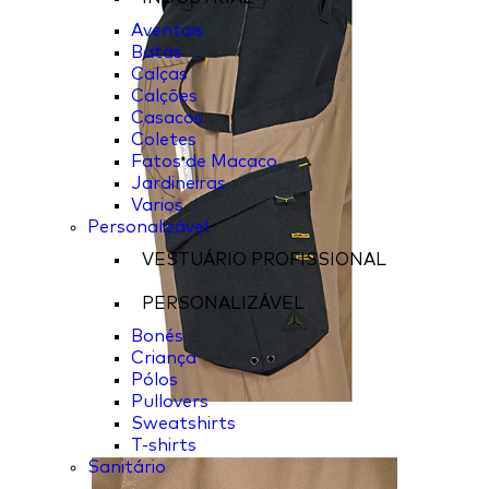
Aventais
Batas
Calças
Calções
Casacos
Coletes
Fatos de Macaco
Jardineiras
Varios
Personalizável
VESTUÁRIO PROFISSIONAL
PERSONALIZÁVEL
Bonés
Criança
Pólos
Pullovers
Sweatshirts
T-shirts
Sanitário