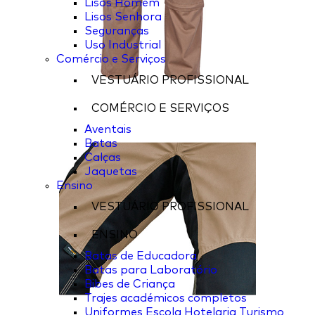
Lisos Homem
Lisos Senhora
Seguranças
Uso Industrial
Comércio e Serviços
VESTUÁRIO PROFISSIONAL
COMÉRCIO E SERVIÇOS
Aventais
Batas
Calças
Jaquetas
Ensino
VESTUÁRIO PROFISSIONAL
ENSINO
Batas de Educadora
Batas para Laboratório
Bibes de Criança
Trajes académicos completos
Uniformes Escola Hotelaria Turismo