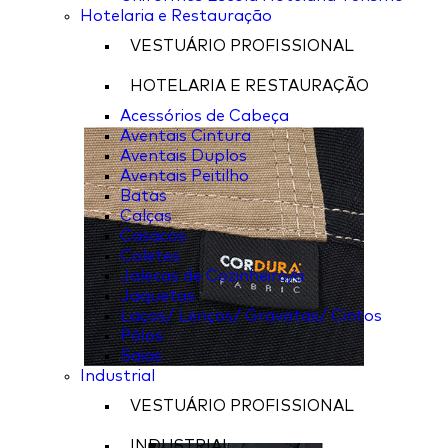
Hotelaria e Restauração
VESTUÁRIO PROFISSIONAL
HOTELARIA E RESTAURAÇÃO
Acessórios de Cabeça
Aventais Cintura
Aventais Duplos
Aventais Peitilho
Batas
Calças
Casacos
Coletes
Jalecas de Cozinheiro/a
Jaquetas
Laços/ Lenços/ Gravatas/ Cintos
Pólos
Saias
Industrial
VESTUÁRIO PROFISSIONAL
INDUSTRIAL