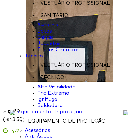
VESTUÁRIO PROFISSIONAL
SANITÁRIO
Aventais
Batas
Calças
Jaquetas
Toucas Cirúrgicas
Técnico
VESTUÁRIO PROFISSIONAL
TÉCNICO
Alta Visibilidade
Frio Extremo
Ignífugo
Soldadura
50
equipamento de proteção
53,
€
(
43,50
)
€
EQUIPAMENTO DE PROTEÇÃO
Acessórios
4-7
,
Anti-Ácidos