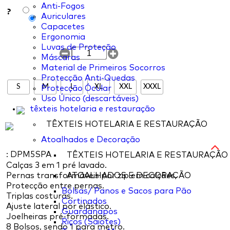
Anti-Fogos
?
Auriculares
Capacetes
Ergonomia
Luvas de Proteção
Máscaras
Material de Primeiros Socorros
Protecção Anti-Quedas
S
M
L
XL
XXL
XXXL
Protecção Ócular
Uso Único (descartáveis)
têxteis hotelaria e restauração
TÊXTEIS HOTELARIA E RESTAURAÇÃO
Atoalhados e Decoração
: DPM5SPA
TÊXTEIS HOTELARIA E RESTAURAÇÃO
Calças 3 em 1 pré lavado.
Pernas transformáveis por zip em calções.
ATOALHADOS E DECORAÇÃO
Protecção entre pernas.
Bolsas/ Panos e Sacos para Pão
Triplas costuras.
Cortinados
Ajuste lateral por elástico.
Guardanapos
Joelheiras pré-formadas.
Riços (Saiotes)
8 Bolsos, sendo 1 para metro.