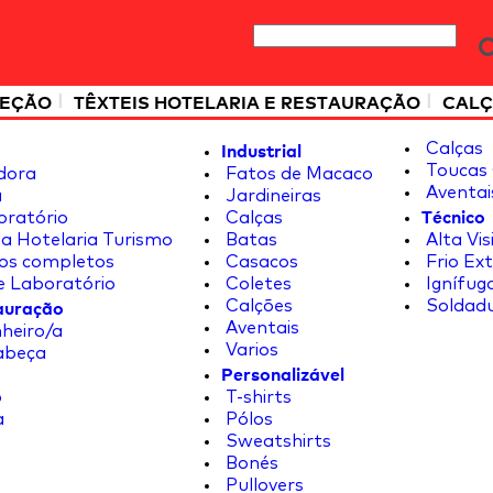
|
|
TEÇÃO
TÊXTEIS HOTELARIA E RESTAURAÇÃO
CALÇ
Industrial
Calças
Toucas 
dora
Fatos de Macaco
Aventai
a
Jardineiras
Técnico
oratório
Calças
a Hotelaria Turismo
Batas
Alta Vis
os completos
Casacos
Frio Ex
e Laboratório
Coletes
Ignífug
tauração
Calções
Soldad
Aventais
heiro/a
Varios
abeça
Personalizável
o
T-shirts
a
Pólos
Sweatshirts
Bonés
Pullovers