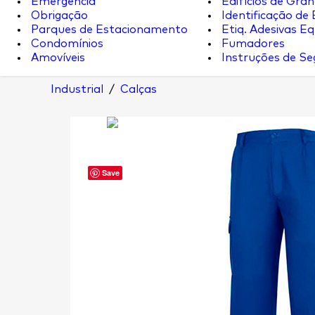
Emergência
Edifícios de Gran
Obrigação
Identificação de
Parques de Estacionamento
Etiq. Adesivas Eq.
Condomínios
Fumadores
Amovíveis
Instruções de S
Industrial
/
Calças
Save