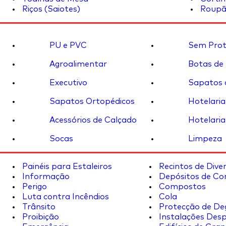
Riços (Saiotes)
Roupã
PU e PVC
Sem Prot
Agroalimentar
Botas de
Executivo
Sapatos 
Sapatos Ortopédicos
Hotelaria
Acessórios de Calçado
Hotelaria
Socas
Limpeza
Painéis para Estaleiros
Recintos de Dive
Informação
Depósitos de Co
Perigo
Compostos
Luta contra Incêndios
Cola
Trânsito
Protecção de De
Proibição
Instalações Desp