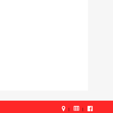

|
|