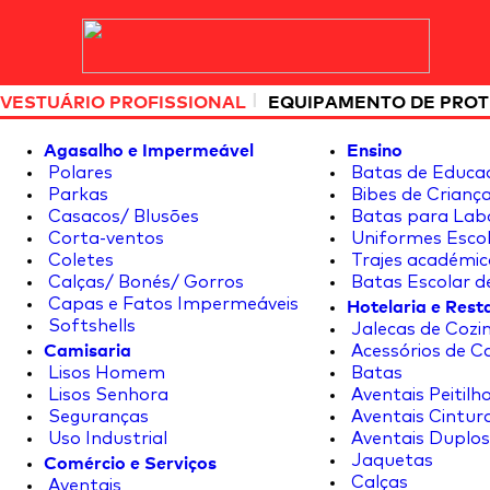
|
VESTUÁRIO PROFISSIONAL
EQUIPAMENTO DE PRO
Agasalho e Impermeável
Ensino
Polares
Batas de Educa
Parkas
Bibes de Crianç
Casacos/ Blusões
Batas para Lab
Corta-ventos
Uniformes Escol
Coletes
Trajes académic
Calças/ Bonés/ Gorros
Batas Escolar d
Hotelaria e Res
Capas e Fatos Impermeáveis
Softshells
Jalecas de Cozin
Camisaria
Acessórios de C
Lisos Homem
Batas
Lisos Senhora
Aventais Peitilh
Seguranças
Aventais Cintur
Uso Industrial
Aventais Duplos
Comércio e Serviços
Jaquetas
Calças
Aventais