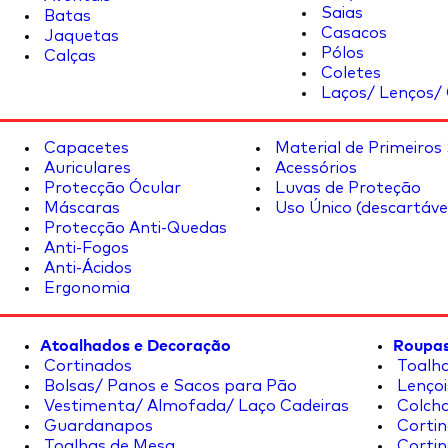
Saias
Batas
Casacos
Jaquetas
Pólos
Calças
Coletes
Laços/ Lenços/ 
Capacetes
Material de Primeiros
Auriculares
Acessórios
Protecção Ócular
Luvas de Proteção
Máscaras
Uso Único (descartáve
Protecção Anti-Quedas
Anti-Fogos
Anti-Ácidos
Ergonomia
Atoalhados e Decoração
Roupas
Cortinados
Toalha
Bolsas/ Panos e Sacos para Pão
Lençoi
Vestimenta/ Almofada/ Laço Cadeiras
Colcha
Guardanapos
Cortin
Toalhas de Mesa
Cortin