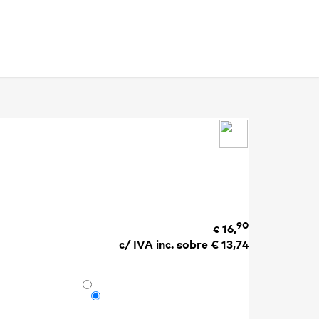
90
16,
€
c/ IVA inc. sobre €
13,74