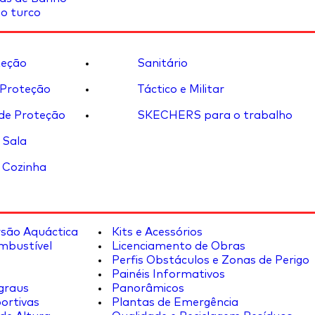
o turco
eção
Sanitário
 Proteção
Táctico e Militar
de Proteção
SKECHERS para o trabalho
 Sala
 Cozinha
rsão Aquáctica
Kits e Acessórios
mbustível
Licenciamento de Obras
Perfis Obstáculos e Zonas de Perigo
Painéis Informativos
graus
Panorâmicos
ortivas
Plantas de Emergência