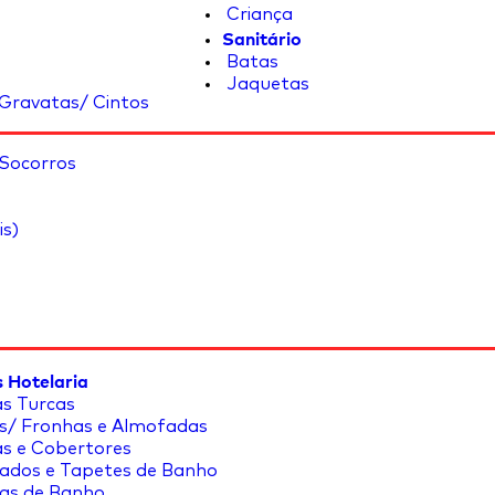
Criança
Sanitário
Batas
Jaquetas
Gravatas/ Cintos
 Socorros
is)
 Hotelaria
s Turcas
s/ Fronhas e Almofadas
s e Cobertores
ados e Tapetes de Banho
as de Banho