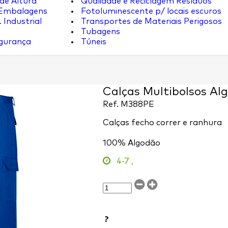
de Altura
Qualidade e Reciclagem Resíduos
 Embalagens
Fotoluminescente p/ locais escuros
 Industrial
Transportes de Materiais Perigosos
Tubagens
egurança
Túneis
Calças Multibolsos Alg
Ref.
M388PE
Calças fecho correr e ranhura
100% Algodão
4-7
,
?