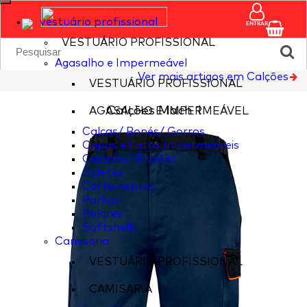
vestuário profissional
ENTRAR
VESTUÁRIO PROFISSIONAL
Agasalho e Impermeável
Ver mais artigos em Calções
VESTUÁRIO PROFISSIONAL
Calções Mach 1
AGASALHO E IMPERMEÁVEL
Calças/ Bonés/ Gorros
Capas e Fatos Impermeáveis
Casacos/ Blusões
Coletes
Corta-ventos
Parkas
Polares
Softshells
Camisaria
VESTUÁRIO PROFISSIONAL
CAMISARIA