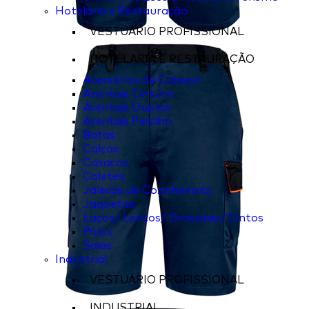
Hotelaria e Restauração
VESTUÁRIO PROFISSIONAL
HOTELARIA E RESTAURAÇÃO
Acessórios de Cabeça
Aventais Cintura
Aventais Duplos
Aventais Peitilho
Batas
Calças
Casacos
Coletes
Jalecas de Cozinheiro/a
Jaquetas
Laços/ Lenços/ Gravatas/ Cintos
Pólos
Saias
Industrial
VESTUÁRIO PROFISSIONAL
INDUSTRIAL