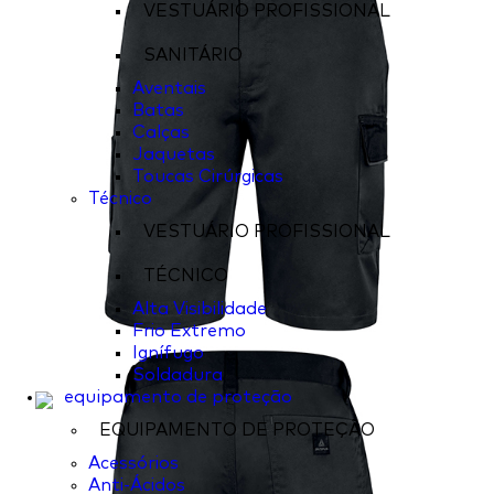
VESTUÁRIO PROFISSIONAL
SANITÁRIO
Aventais
Batas
Calças
Jaquetas
Toucas Cirúrgicas
Técnico
VESTUÁRIO PROFISSIONAL
TÉCNICO
Alta Visibilidade
Frio Extremo
Ignífugo
Soldadura
equipamento de proteção
EQUIPAMENTO DE PROTEÇÃO
Acessórios
Anti-Ácidos