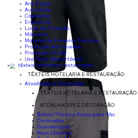
Anti-Fogos
Auriculares
Capacetes
Ergonomia
Luvas de Proteção
Máscaras
Material de Primeiros Socorros
Protecção Anti-Quedas
Protecção Ócular
Uso Único (descartáveis)
têxteis hotelaria e restauração
TÊXTEIS HOTELARIA E RESTAURAÇÃO
Atoalhados e Decoração
TÊXTEIS HOTELARIA E RESTAURAÇÃO
ATOALHADOS E DECORAÇÃO
Bolsas/ Panos e Sacos para Pão
Cortinados
Guardanapos
Riços (Saiotes)