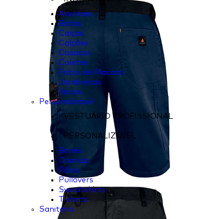
Aventais
Batas
Calças
Calções
Casacos
Coletes
Fatos de Macaco
Jardineiras
Varios
Personalizável
VESTUÁRIO PROFISSIONAL
PERSONALIZÁVEL
Bonés
Criança
Pólos
Pullovers
Sweatshirts
T-shirts
Sanitário