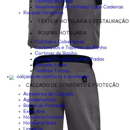
Toalhas de Mesa
Vestimenta/ Almofada/ Laço Cadeiras
Roupas Hotelaria
TÊXTEIS HOTELARIA E RESTAURAÇÃO
ROUPAS HOTELARIA
Colchas e Cobertores
Cortinados e Tapetes de Banho
Cortinas de Banho
Lençois/ Fronhas e Almofadas
Roupão turco
Toalhas Turcas
calçado de conforto e proteção
CALÇADO DE CONFORTO E PROTEÇÃO
Acessórios de Calçado
Agroalimentar
Botas de Proteção
Executivo
Hotelaria Cozinha
Hotelaria Sala
Limpeza