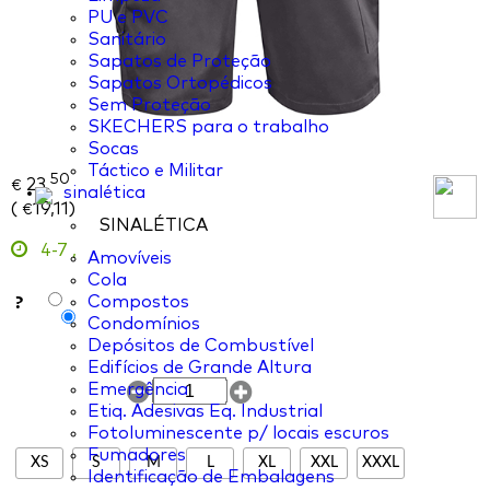
PU e PVC
Sanitário
Sapatos de Proteção
Sapatos Ortopédicos
Sem Proteção
SKECHERS para o trabalho
Socas
Táctico e Militar
50
23,
€
sinalética
(
19,11
)
€
SINALÉTICA
4-7
,
Amovíveis
Cola
?
Compostos
Condomínios
Depósitos de Combustível
Edifícios de Grande Altura
Emergência
Etiq. Adesivas Eq. Industrial
Fotoluminescente p/ locais escuros
Fumadores
XS
S
M
L
XL
XXL
XXXL
Identificação de Embalagens