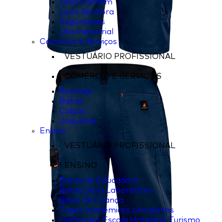
Lisos Homem
Lisos Senhora
Seguranças
Uso Industrial
Comércio e Serviços
VESTUÁRIO PROFISSIONAL
COMÉRCIO E SERVIÇOS
Aventais
Batas
Calças
Jaquetas
Ensino
VESTUÁRIO PROFISSIONAL
ENSINO
Batas de Educadora
Batas para Laboratório
Bibes de Criança
Trajes académicos completos
Uniformes Escola Hotelaria Turismo