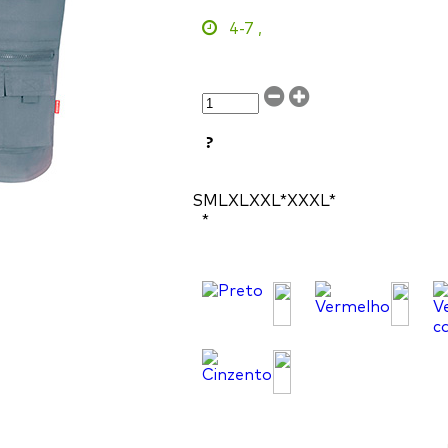
4-7
,
?
S
M
L
XL
XXL*
XXXL*
*