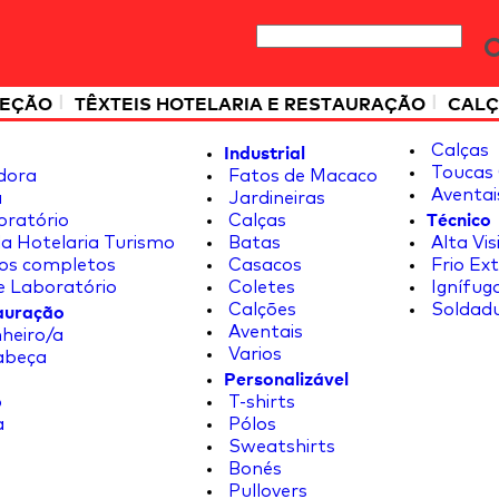
|
|
TEÇÃO
TÊXTEIS HOTELARIA E RESTAURAÇÃO
CALÇ
Industrial
Calças
Toucas 
dora
Fatos de Macaco
Aventai
a
Jardineiras
Técnico
oratório
Calças
a Hotelaria Turismo
Batas
Alta Vis
os completos
Casacos
Frio Ex
e Laboratório
Coletes
Ignífug
tauração
Calções
Soldad
Aventais
heiro/a
Varios
abeça
Personalizável
o
T-shirts
a
Pólos
Sweatshirts
Bonés
Pullovers