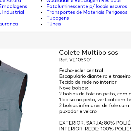
de Altura
Qualidade e Reciclagem Resíduos
 Embalagens
Fotoluminescente p/ locais escuros
 Industrial
Transportes de Materiais Perigosos
Tubagens
egurança
Túneis
Colete Multibolsos
Ref.
VE105901
Fecho-ecler central
Escapulário dianteiro e traseiro
Tecido de rede no interior
Nove bolsos:
2 bolsos de fole no peito, com 
1 bolso no peito, vertical com f
2 bolsos inferiores de fole com
puxador e velcro
EXTERIOR. SARJA: 80% POLI
INTERIOR. REDE: 100% POLIÉ