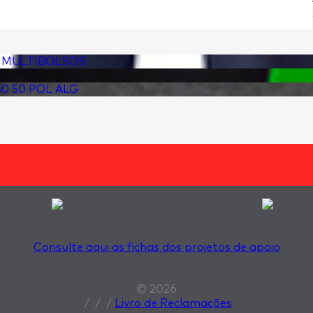
Consulte aqui as fichas dos projetos de apoio
© 2026
/
/
/
Livro de Reclamações