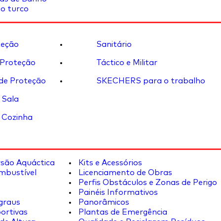
o turco
eção
Sanitário
 Proteção
Táctico e Militar
de Proteção
SKECHERS para o trabalho
 Sala
 Cozinha
rsão Aquáctica
Kits e Acessórios
mbustível
Licenciamento de Obras
Perfis Obstáculos e Zonas de Perigo
Painéis Informativos
graus
Panorâmicos
ortivas
Plantas de Emergência