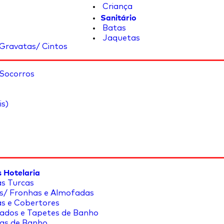
Criança
Sanitário
Batas
Jaquetas
Gravatas/ Cintos
 Socorros
is)
 Hotelaria
s Turcas
s/ Fronhas e Almofadas
s e Cobertores
ados e Tapetes de Banho
as de Banho