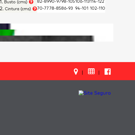
1.
82-89
90-97
98-105
106-113
114-122
Busto (cms)
2.
70-77
78-85
86-93
94-101
102-110
Cintura (cms)

|
|