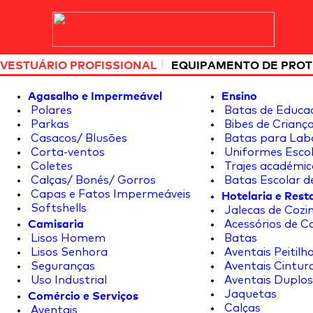
|
VESTUÁRIO PROFISSIONAL
EQUIPAMENTO DE PRO
Agasalho e Impermeável
Ensino
Polares
Batas de Educa
Parkas
Bibes de Crianç
Casacos/ Blusões
Batas para Lab
Corta-ventos
Uniformes Escol
Coletes
Trajes académic
Calças/ Bonés/ Gorros
Batas Escolar d
Hotelaria e Res
Capas e Fatos Impermeáveis
Softshells
Jalecas de Cozin
Camisaria
Acessórios de C
Lisos Homem
Batas
Lisos Senhora
Aventais Peitilh
Seguranças
Aventais Cintur
Uso Industrial
Aventais Duplos
Comércio e Serviços
Jaquetas
Calças
Aventais