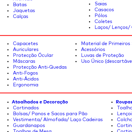
Saias
Batas
Casacos
Jaquetas
Pólos
Calças
Coletes
Laços/ Lenços/ 
Capacetes
Material de Primeiros
Auriculares
Acessórios
Protecção Ócular
Luvas de Proteção
Máscaras
Uso Único (descartáve
Protecção Anti-Quedas
Anti-Fogos
Anti-Ácidos
Ergonomia
Atoalhados e Decoração
Roupas
Cortinados
Toalha
Bolsas/ Panos e Sacos para Pão
Lençoi
Vestimenta/ Almofada/ Laço Cadeiras
Colcha
Guardanapos
Cortin
Toalhas de Mesa
Cortin