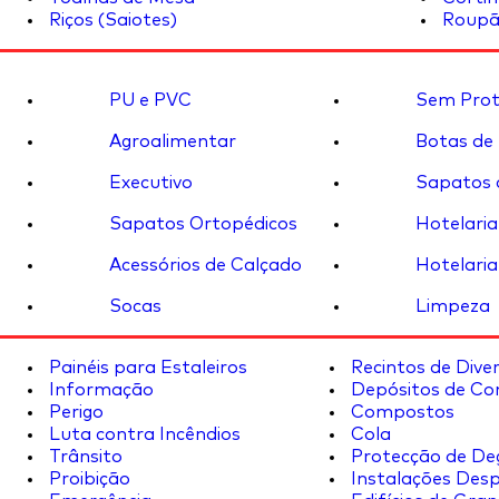
Riços (Saiotes)
Roupã
PU e PVC
Sem Prot
Agroalimentar
Botas de
Executivo
Sapatos 
Sapatos Ortopédicos
Hotelaria
Acessórios de Calçado
Hotelaria
Socas
Limpeza
Painéis para Estaleiros
Recintos de Dive
Informação
Depósitos de Co
Perigo
Compostos
Luta contra Incêndios
Cola
Trânsito
Protecção de De
Proibição
Instalações Desp