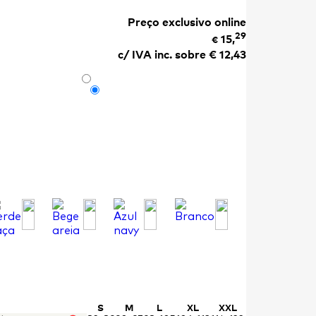
Preço exclusivo online
29
15,
€
c/ IVA inc. sobre €
12,43
S
M
L
XL
XXL