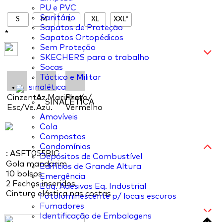
PU e PVC
Sanitário
S
M
L
XL
XXL*
Sapatos de Proteção
*
Sapatos Ortopédicos
Sem Proteção
SKECHERS para o trabalho
Socas
Táctico e Militar
sinalética
Cinzento
Az.Marinho/
Preto/
SINALÉTICA
Esc/Ve.
Azu.
Vermelho
Amovíveis
Cola
Compostos
Condomínios
: ASFT055BIC
Depósitos de Combustível
Gola mandarim
Edifícios de Grande Altura
10 bolsos
Emergência
2 Fechos inseridos
Etiq. Adesivas Eq. Industrial
Cintura elástica nas costas
Fotoluminescente p/ locais escuros
Fumadores
Identificação de Embalagens