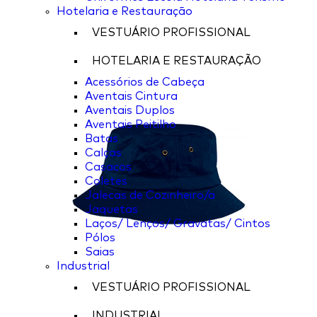
Hotelaria e Restauração
VESTUÁRIO PROFISSIONAL
HOTELARIA E RESTAURAÇÃO
Acessórios de Cabeça
Aventais Cintura
Aventais Duplos
Aventais Peitilho
Batas
Calças
Casacos
Coletes
Jalecas de Cozinheiro/a
Jaquetas
Laços/ Lenços/ Gravatas/ Cintos
Pólos
Saias
Industrial
VESTUÁRIO PROFISSIONAL
INDUSTRIAL