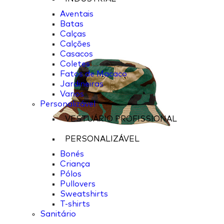
Aventais
Batas
Calças
Calções
Casacos
Coletes
Fatos de Macaco
Jardineiras
Varios
Personalizável
VESTUÁRIO PROFISSIONAL
PERSONALIZÁVEL
Bonés
Criança
Pólos
Pullovers
Sweatshirts
T-shirts
Sanitário