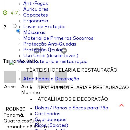
Anti-Fogos
Auriculares
4-7
,
Capacetes
Ergonomia
?
Luvas de Proteção
Máscaras
Material de Primeiros Socorros
Protecção Anti-Quedas
Protecção Ócular
Uso Único (descartáveis)
Tamanho único
têxteis hotelaria e restauração
TÊXTEIS HOTELARIA E RESTAURAÇÃO
Atoalhados e Decoração
Areia
Azul
Camuflagem
Preto
TÊXTEIS HOTELARIA E RESTAURAÇÃO
Marinho
ATOALHADOS E DECORAÇÃO
Bolsas/ Panos e Sacos para Pão
: RGBN20
Cortinados
Panamá.
Guardanapos
Quatro costuras.
Riços (Saiotes)
Tamanho de Adulto