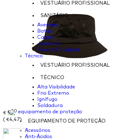
VESTUÁRIO PROFISSIONAL
SANITÁRIO
Aventais
Batas
Calças
Jaquetas
Toucas Cirúrgicas
Técnico
VESTUÁRIO PROFISSIONAL
TÉCNICO
Alta Visibilidade
Frio Extremo
Ignífugo
Soldadura
50
equipamento de proteção
5,
€
(
4,47
)
€
EQUIPAMENTO DE PROTEÇÃO
Acessórios
Anti-Ácidos