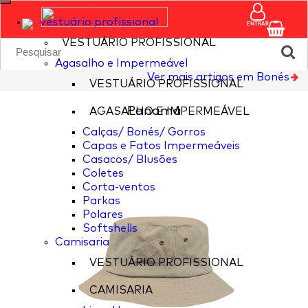
vestuário profissional
ENTRAR
VESTUÁRIO PROFISSIONAL
Agasalho e Impermeável
Ver mais artigos em Bonés
VESTUÁRIO PROFISSIONAL
Panamá
AGASALHO E IMPERMEÁVEL
Calças/ Bonés/ Gorros
Capas e Fatos Impermeáveis
Casacos/ Blusões
Coletes
Corta-ventos
Parkas
Polares
Softshells
Camisaria
VESTUÁRIO PROFISSIONAL
CAMISARIA