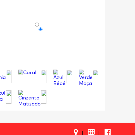

|
|