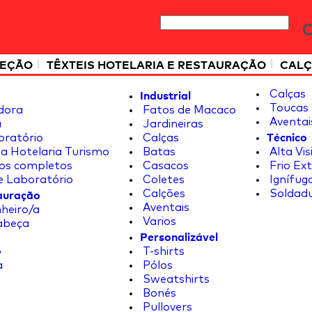
|
|
TEÇÃO
TÊXTEIS HOTELARIA E RESTAURAÇÃO
CALÇ
Industrial
Calças
Toucas 
dora
Fatos de Macaco
Aventai
a
Jardineiras
Técnico
oratório
Calças
a Hotelaria Turismo
Batas
Alta Vis
os completos
Casacos
Frio Ex
e Laboratório
Coletes
Ignífug
tauração
Calções
Soldad
Aventais
heiro/a
Varios
abeça
Personalizável
o
T-shirts
a
Pólos
Sweatshirts
Bonés
Pullovers