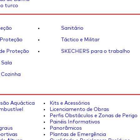
o turco
eção
Sanitário
 Proteção
Táctico e Militar
de Proteção
SKECHERS para o trabalho
 Sala
 Cozinha
rsão Aquáctica
Kits e Acessórios
mbustível
Licenciamento de Obras
Perfis Obstáculos e Zonas de Perigo
Painéis Informativos
graus
Panorâmicos
ortivas
Plantas de Emergência