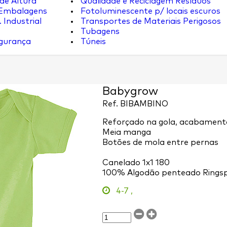
de Altura
Qualidade e Reciclagem Resíduos
 Embalagens
Fotoluminescente p/ locais escuros
 Industrial
Transportes de Materiais Perigosos
Tubagens
egurança
Túneis
Babygrow
Ref.
BIBAMBINO
Reforçado na gola, acabament
Meia manga
Botões de mola entre pernas
Canelado 1x1 180
100% Algodão penteado Rings
4-7
,