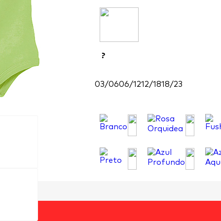
?
03/06
06/12
12/18
18/23