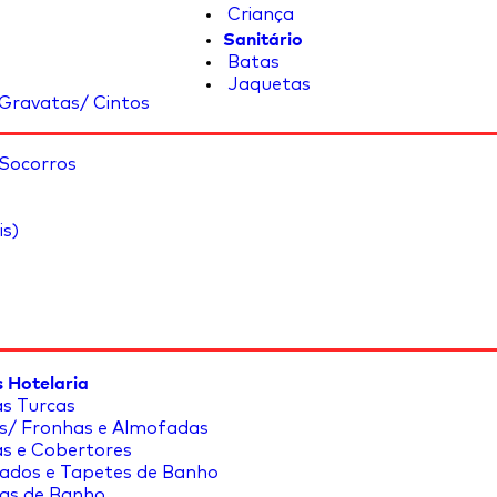
Criança
Sanitário
Batas
Jaquetas
Gravatas/ Cintos
 Socorros
is)
 Hotelaria
s Turcas
s/ Fronhas e Almofadas
s e Cobertores
ados e Tapetes de Banho
as de Banho