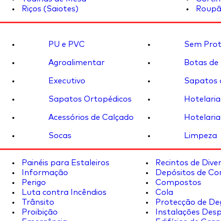
Riços (Saiotes)
Roupã
PU e PVC
Sem Prot
Agroalimentar
Botas de
Executivo
Sapatos 
Sapatos Ortopédicos
Hotelaria
Acessórios de Calçado
Hotelaria
Socas
Limpeza
Painéis para Estaleiros
Recintos de Dive
Informação
Depósitos de Co
Perigo
Compostos
Luta contra Incêndios
Cola
Trânsito
Protecção de De
Proibição
Instalações Desp