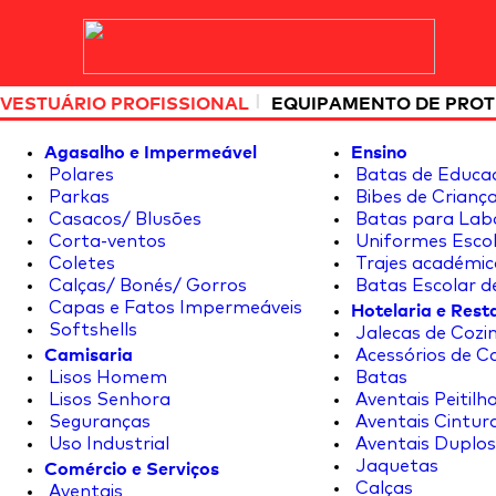
|
VESTUÁRIO PROFISSIONAL
EQUIPAMENTO DE PRO
Agasalho e Impermeável
Ensino
Polares
Batas de Educa
Parkas
Bibes de Crianç
Casacos/ Blusões
Batas para Lab
Corta-ventos
Uniformes Escol
Coletes
Trajes académic
Calças/ Bonés/ Gorros
Batas Escolar d
Hotelaria e Res
Capas e Fatos Impermeáveis
Softshells
Jalecas de Cozin
Camisaria
Acessórios de C
Lisos Homem
Batas
Lisos Senhora
Aventais Peitilh
Seguranças
Aventais Cintur
Uso Industrial
Aventais Duplos
Comércio e Serviços
Jaquetas
Calças
Aventais