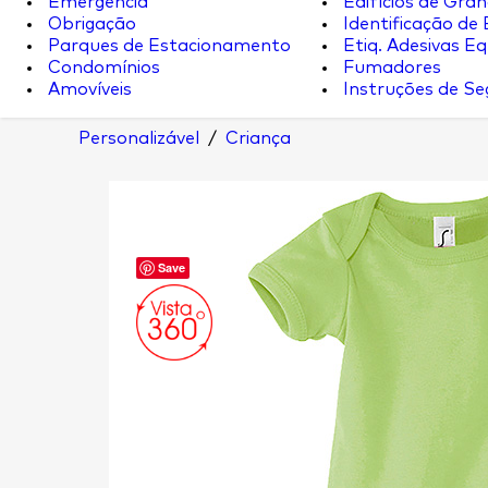
Emergência
Edifícios de Gran
Obrigação
Identificação de
Parques de Estacionamento
Etiq. Adesivas Eq.
Condomínios
Fumadores
Amovíveis
Instruções de S
Personalizável
/
Criança
Save