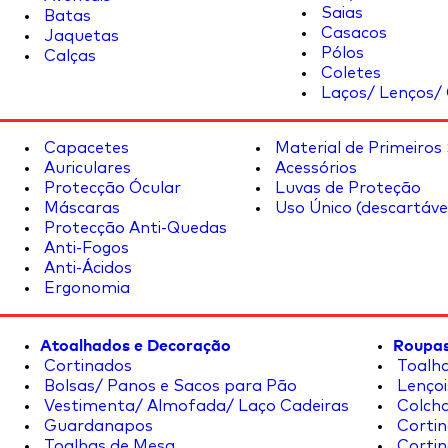
Saias
Batas
Casacos
Jaquetas
Pólos
Calças
Coletes
Laços/ Lenços/ 
Capacetes
Material de Primeiros
Auriculares
Acessórios
Protecção Ócular
Luvas de Proteção
Máscaras
Uso Único (descartáve
Protecção Anti-Quedas
Anti-Fogos
Anti-Ácidos
Ergonomia
Atoalhados e Decoração
Roupas
Cortinados
Toalha
Bolsas/ Panos e Sacos para Pão
Lençoi
Vestimenta/ Almofada/ Laço Cadeiras
Colcha
Guardanapos
Cortin
Toalhas de Mesa
Cortin