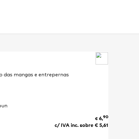
o das mangas e entrepernas
pun
90
6,
€
c/ IVA inc. sobre €
5,61