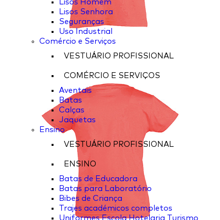
Lisos Homem
Lisos Senhora
Seguranças
Uso Industrial
Comércio e Serviços
VESTUÁRIO PROFISSIONAL
COMÉRCIO E SERVIÇOS
Aventais
Batas
Calças
Jaquetas
Ensino
VESTUÁRIO PROFISSIONAL
ENSINO
Batas de Educadora
Batas para Laboratório
Bibes de Criança
Trajes académicos completos
Uniformes Escola Hotelaria Turismo