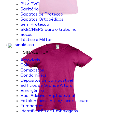
PU e PVC
Sanitário
Sapatos de Proteção
Sapatos Ortopédicos
Sem Proteção
SKECHERS para o trabalho
Socas
Táctico e Militar
sinalética
SINALÉTICA
Amovíveis
Cola
Compostos
Condomínios
Depósitos de Combustível
Edifícios de Grande Altura
Emergência
Etiq. Adesivas Eq. Industrial
Fotoluminescente p/ locais escuros
Fumadores
Identificação de Embalagens