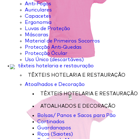
Anti-Fogos
Auriculares
Capacetes
Ergonomia
Luvas de Proteção
Máscaras
Material de Primeiros Socorros
Protecção Anti-Quedas
Protecção Ócular
Uso Único (descartáveis)
têxteis hotelaria e restauração
TÊXTEIS HOTELARIA E RESTAURAÇÃO
Atoalhados e Decoração
TÊXTEIS HOTELARIA E RESTAURAÇÃO
ATOALHADOS E DECORAÇÃO
Bolsas/ Panos e Sacos para Pão
Cortinados
Guardanapos
Riços (Saiotes)