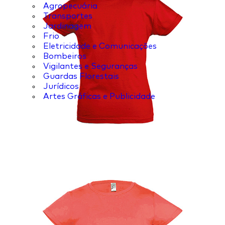
Agropecuária
Transportes
Jardinagem
Frio
Eletricidade e Comunicações
Bombeiros
Vigilantes e Seguranças
Guardas Florestais
Jurídicos
Artes Gráficas e Publicidade