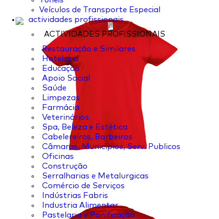
Túneis
Veículos de Transporte Especial
actividades profissionais
ACTIVIDADES PROFISSIONAIS
Restauração e Similares
Hotelaria
Educação
Apoio Social
Saúde
Limpezas
Farmácia
Veterinários
Spa, Beleza e Estética
Cabelereiros, Barbeiros
Câmaras, Municipios, Serv. Publicos
Oficinas
Construção
Serralharias e Metalurgicas
Comércio de Serviços
Indústrias Fabris
Industria Alimentar
Pastelaria e Panificação