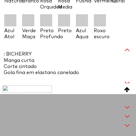
Natural
Branco
Rosa
Rosa
Fushia
Vermelho
Coral
Orquidea
Media
Azul
Verde
Preto
Preto
Azul
Roxo
Atol
Maça
Profundo
Aqua
escuro
: BICHERRY
Manga curta
Corte cintado
Gola fina em elastano canelado