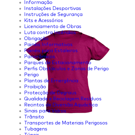
Informação
Instalações Desportivas
Instruções de Segurança
Kits e Acessórios
Licenciamento de Obras
Luta contra Incêndios
Obrigação
Painéis Informativos
Painéis para Estaleiros
Panorâmicos
Parques de Estacionamento
Perfis Obstáculos e Zonas de Perigo
Perigo
Plantas de Emergência
Proibição
Protecção de Degraus
Qualidade e Reciclagem Resíduos
Recintos de Diversão Aquáctica
Sinais para Vidros
Trânsito
Transportes de Materiais Perigosos
Tubagens