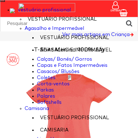
vestuário profissional
ENTRAR
VESTUÁRIO PROFISSIONAL
Agasalho e Impermeável
Ver mais artigos em Criança
VESTUÁRIO PROFISSIONAL
T-Shirt Menina 100% Alg
AGASALHO E IMPERMEÁVEL
Calças/ Bonés/ Gorros
Capas e Fatos Impermeáveis
Casacos/ Blusões
Coletes
Corta-ventos
Parkas
Polares
Softshells
Camisaria
VESTUÁRIO PROFISSIONAL
CAMISARIA