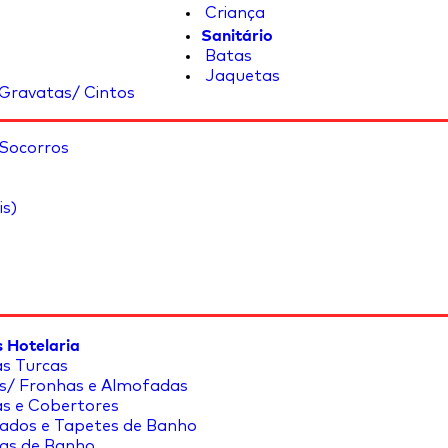
Criança
Sanitário
Batas
Jaquetas
Gravatas/ Cintos
 Socorros
is)
 Hotelaria
s Turcas
s/ Fronhas e Almofadas
s e Cobertores
ados e Tapetes de Banho
as de Banho