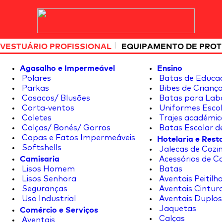
|
VESTUÁRIO PROFISSIONAL
EQUIPAMENTO DE PRO
Agasalho e Impermeável
Ensino
Polares
Batas de Educa
Parkas
Bibes de Crianç
Casacos/ Blusões
Batas para Lab
Corta-ventos
Uniformes Escol
Coletes
Trajes académic
Calças/ Bonés/ Gorros
Batas Escolar d
Hotelaria e Res
Capas e Fatos Impermeáveis
Softshells
Jalecas de Cozin
Camisaria
Acessórios de C
Lisos Homem
Batas
Lisos Senhora
Aventais Peitilh
Seguranças
Aventais Cintur
Uso Industrial
Aventais Duplos
Comércio e Serviços
Jaquetas
Calças
Aventais