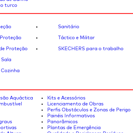
o turco
eção
Sanitário
 Proteção
Táctico e Militar
de Proteção
SKECHERS para o trabalho
 Sala
 Cozinha
rsão Aquáctica
Kits e Acessórios
mbustível
Licenciamento de Obras
Perfis Obstáculos e Zonas de Perigo
Painéis Informativos
graus
Panorâmicos
ortivas
Plantas de Emergência