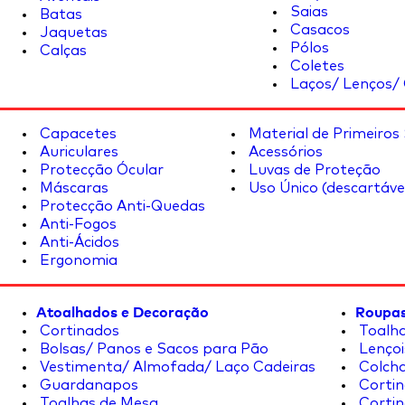
Saias
Batas
Casacos
Jaquetas
Pólos
Calças
Coletes
Laços/ Lenços/ 
Capacetes
Material de Primeiros
Auriculares
Acessórios
Protecção Ócular
Luvas de Proteção
Máscaras
Uso Único (descartáve
Protecção Anti-Quedas
Anti-Fogos
Anti-Ácidos
Ergonomia
Atoalhados e Decoração
Roupas
Cortinados
Toalha
Bolsas/ Panos e Sacos para Pão
Lençoi
Vestimenta/ Almofada/ Laço Cadeiras
Colcha
Guardanapos
Cortin
Toalhas de Mesa
Cortin