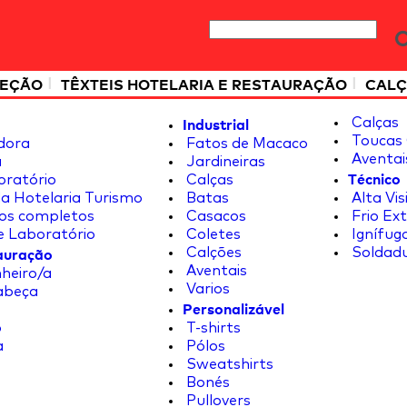
|
|
TEÇÃO
TÊXTEIS HOTELARIA E RESTAURAÇÃO
CALÇ
Industrial
Calças
Toucas 
dora
Fatos de Macaco
Aventai
a
Jardineiras
Técnico
oratório
Calças
a Hotelaria Turismo
Batas
Alta Vis
os completos
Casacos
Frio Ex
e Laboratório
Coletes
Ignífug
tauração
Calções
Soldad
Aventais
heiro/a
Varios
abeça
Personalizável
o
T-shirts
a
Pólos
Sweatshirts
Bonés
Pullovers