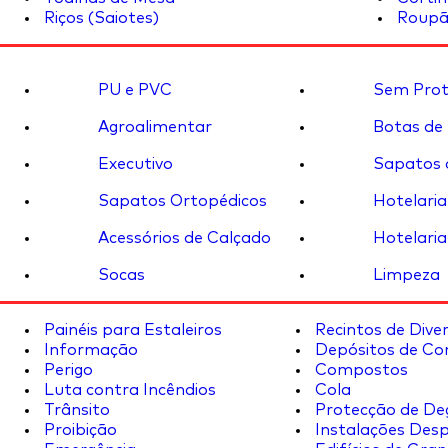
Riços (Saiotes)
Roupã
PU e PVC
Sem Prot
Agroalimentar
Botas de
Executivo
Sapatos 
Sapatos Ortopédicos
Hotelaria
Acessórios de Calçado
Hotelaria
Socas
Limpeza
Painéis para Estaleiros
Recintos de Dive
Informação
Depósitos de Co
Perigo
Compostos
Luta contra Incêndios
Cola
Trânsito
Protecção de De
Proibição
Instalações Desp