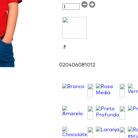
?
02
04
06
08
10
12