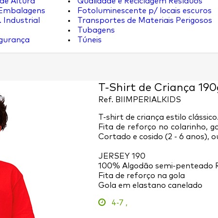
de Altura
Qualidade e Reciclagem Resíduos
 Embalagens
Fotoluminescente p/ locais escuros
 Industrial
Transportes de Materiais Perigosos
Tubagens
egurança
Túneis
T-Shirt de Criança 190
Ref.
BIIMPERIALKIDS
T-shirt de criança estilo clássico
Fita de reforço no colarinho, g
Cortado e cosido (2 - 6 anos), o
JERSEY 190
100% Algodão semi-penteado 
Fita de reforço na gola
Gola em elastano canelado
4-7
,