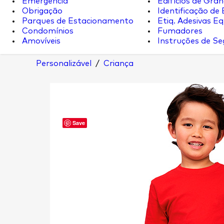
Emergência
Edifícios de Gran
Obrigação
Identificação de
Parques de Estacionamento
Etiq. Adesivas Eq.
Condomínios
Fumadores
Amovíveis
Instruções de S
Personalizável
/
Criança
Save