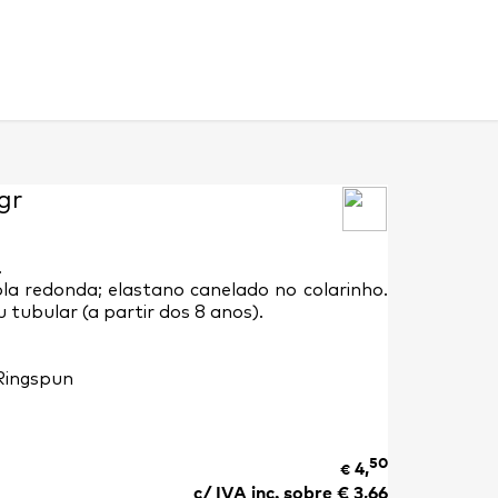
gr
.
ola redonda; elastano canelado no colarinho.
u tubular (a partir dos 8 anos).
Ringspun
50
4,
€
c/ IVA inc. sobre €
3,66