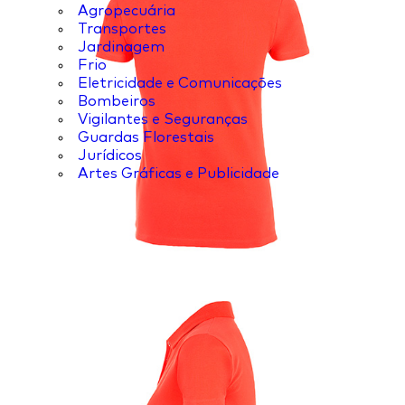
Agropecuária
Transportes
Jardinagem
Frio
Eletricidade e Comunicações
Bombeiros
Vigilantes e Seguranças
Guardas Florestais
Jurídicos
Artes Gráficas e Publicidade