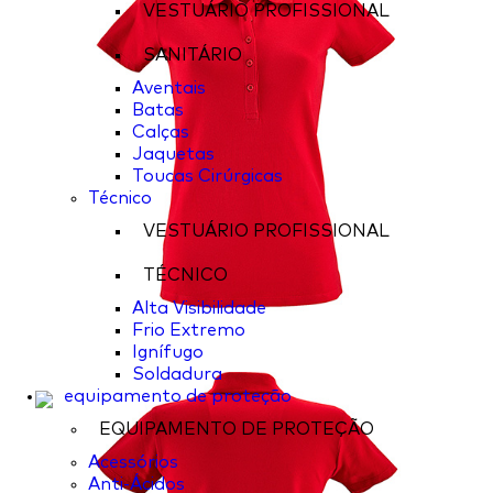
VESTUÁRIO PROFISSIONAL
SANITÁRIO
Aventais
Batas
Calças
Jaquetas
Toucas Cirúrgicas
Técnico
VESTUÁRIO PROFISSIONAL
TÉCNICO
Alta Visibilidade
Frio Extremo
Ignífugo
Soldadura
equipamento de proteção
EQUIPAMENTO DE PROTEÇÃO
Acessórios
Anti-Ácidos