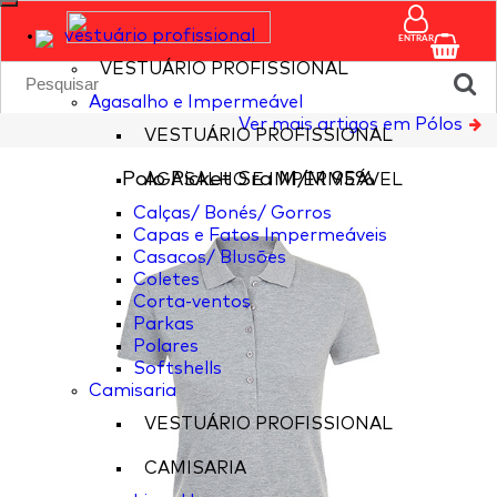
vestuário profissional
ENTRAR
VESTUÁRIO PROFISSIONAL
Agasalho e Impermeável
Ver mais artigos em Pólos
VESTUÁRIO PROFISSIONAL
Polo Picket Sra M/M 95%
AGASALHO E IMPERMEÁVEL
Calças/ Bonés/ Gorros
Capas e Fatos Impermeáveis
Casacos/ Blusões
Coletes
Corta-ventos
Parkas
Polares
Softshells
Camisaria
VESTUÁRIO PROFISSIONAL
CAMISARIA