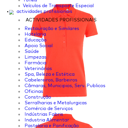
Túneis
Veículos de Transporte Especial
actividades profissionais
ACTIVIDADES PROFISSIONAIS
Restauração e Similares
Hotelaria
Educação
Apoio Social
Saúde
Limpezas
Farmácia
Veterinários
Spa, Beleza e Estética
Cabelereiros, Barbeiros
Câmaras, Municipios, Serv. Publicos
Oficinas
Construção
Serralharias e Metalurgicas
Comércio de Serviços
Indústrias Fabris
Industria Alimentar
Pastelaria e Panificação