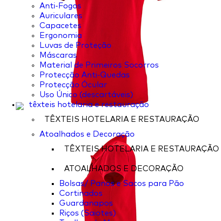
Anti-Fogos
Auriculares
Capacetes
Ergonomia
Luvas de Proteção
Máscaras
Material de Primeiros Socorros
Protecção Anti-Quedas
Protecção Ócular
Uso Único (descartáveis)
têxteis hotelaria e restauração
TÊXTEIS HOTELARIA E RESTAURAÇÃO
Atoalhados e Decoração
TÊXTEIS HOTELARIA E RESTAURAÇÃO
ATOALHADOS E DECORAÇÃO
Bolsas/ Panos e Sacos para Pão
Cortinados
Guardanapos
Riços (Saiotes)