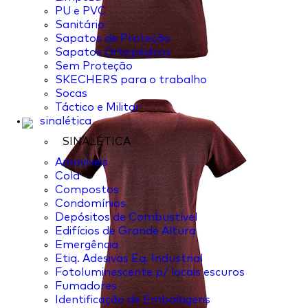
PU e PVC
Sanitário
Sapatos de Proteção
Sapatos Ortopédicos
Sem Proteção
SKECHERS para o trabalho
Socas
Táctico e Militar
sinalética
SINALÉTICA
Amovíveis
Cola
Compostos
Condomínios
Depósitos de Combustível
Edifícios de Grande Altura
Emergência
Etiq. Adesivas Eq. Industrial
Fotoluminescente p/ locais escuros
Fumadores
Identificação de Embalagens