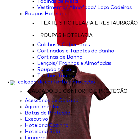
Toalhas de Mesa
Vestimenta/ Almofada/ Laço Cadeiras
Roupas Hotelaria
TÊXTEIS HOTELARIA E RESTAURAÇÃO
ROUPAS HOTELARIA
Colchas e Cobertores
Cortinados e Tapetes de Banho
Cortinas de Banho
Lençois/ Fronhas e Almofadas
Roupão turco
Toalhas Turcas
calçado de conforto e proteção
CALÇADO DE CONFORTO E PROTEÇÃO
Acessórios de Calçado
Agroalimentar
Botas de Proteção
Executivo
Hotelaria Cozinha
Hotelaria Sala
Limpeza