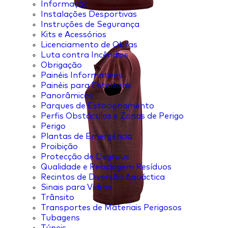
Informação
Instalações Desportivas
Instruções de Segurança
Kits e Acessórios
Licenciamento de Obras
Luta contra Incêndios
Obrigação
Painéis Informativos
Painéis para Estaleiros
Panorâmicos
Parques de Estacionamento
Perfis Obstáculos e Zonas de Perigo
Perigo
Plantas de Emergência
Proibição
Protecção de Degraus
Qualidade e Reciclagem Resíduos
Recintos de Diversão Aquáctica
Sinais para Vidros
Trânsito
Transportes de Materiais Perigosos
Tubagens