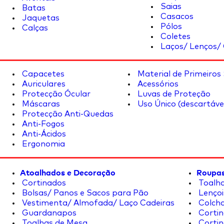
Saias
Batas
Casacos
Jaquetas
Pólos
Calças
Coletes
Laços/ Lenços/ 
Capacetes
Material de Primeiros
Auriculares
Acessórios
Protecção Ócular
Luvas de Proteção
Máscaras
Uso Único (descartáve
Protecção Anti-Quedas
Anti-Fogos
Anti-Ácidos
Ergonomia
Atoalhados e Decoração
Roupas
Cortinados
Toalha
Bolsas/ Panos e Sacos para Pão
Lençoi
Vestimenta/ Almofada/ Laço Cadeiras
Colcha
Guardanapos
Cortin
Toalhas de Mesa
Cortin