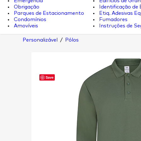
Emergência
Edifícios de Gran
Obrigação
Identificação de
Parques de Estacionamento
Etiq. Adesivas Eq.
Condomínios
Fumadores
Amovíveis
Instruções de S
Personalizável
/
Pólos
Save