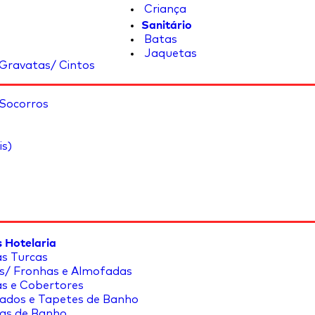
Criança
Sanitário
Batas
Jaquetas
Gravatas/ Cintos
 Socorros
is)
 Hotelaria
s Turcas
s/ Fronhas e Almofadas
s e Cobertores
ados e Tapetes de Banho
as de Banho