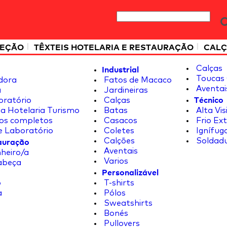
|
|
TEÇÃO
TÊXTEIS HOTELARIA E RESTAURAÇÃO
CALÇ
Industrial
Calças
Toucas 
dora
Fatos de Macaco
Aventai
a
Jardineiras
Técnico
oratório
Calças
a Hotelaria Turismo
Batas
Alta Vis
os completos
Casacos
Frio Ex
e Laboratório
Coletes
Ignífug
tauração
Calções
Soldad
Aventais
heiro/a
Varios
abeça
Personalizável
o
T-shirts
a
Pólos
Sweatshirts
Bonés
Pullovers