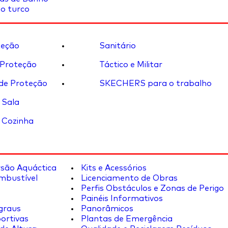
o turco
eção
Sanitário
 Proteção
Táctico e Militar
de Proteção
SKECHERS para o trabalho
 Sala
 Cozinha
rsão Aquáctica
Kits e Acessórios
mbustível
Licenciamento de Obras
Perfis Obstáculos e Zonas de Perigo
Painéis Informativos
graus
Panorâmicos
ortivas
Plantas de Emergência