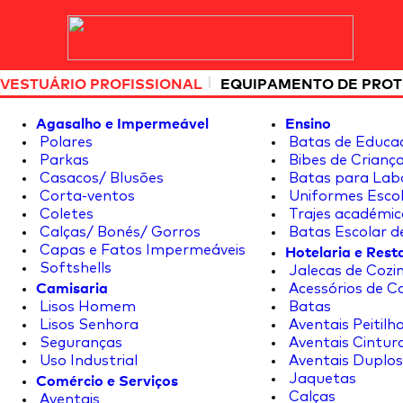
|
VESTUÁRIO PROFISSIONAL
EQUIPAMENTO DE PRO
Agasalho e Impermeável
Ensino
Polares
Batas de Educa
Parkas
Bibes de Crianç
Casacos/ Blusões
Batas para Lab
Corta-ventos
Uniformes Escol
Coletes
Trajes académic
Calças/ Bonés/ Gorros
Batas Escolar d
Hotelaria e Res
Capas e Fatos Impermeáveis
Softshells
Jalecas de Cozin
Camisaria
Acessórios de C
Lisos Homem
Batas
Lisos Senhora
Aventais Peitilh
Seguranças
Aventais Cintur
Uso Industrial
Aventais Duplos
Comércio e Serviços
Jaquetas
Calças
Aventais