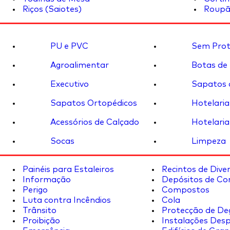
Riços (Saiotes)
Roupã
PU e PVC
Sem Prot
Agroalimentar
Botas de
Executivo
Sapatos 
Sapatos Ortopédicos
Hotelaria
Acessórios de Calçado
Hotelaria
Socas
Limpeza
Painéis para Estaleiros
Recintos de Dive
Informação
Depósitos de Co
Perigo
Compostos
Luta contra Incêndios
Cola
Trânsito
Protecção de De
Proibição
Instalações Desp