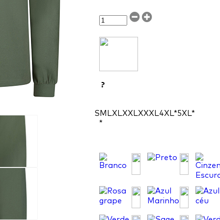
?
S
M
L
XL
XXL
XXXL
4XL*
5XL*
*