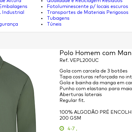
de Altura
Qualidade e Reciclagem Resíduos
 Embalagens
Fotoluminescente p/ locais escuros
 Industrial
Transportes de Materiais Perigosos
Tubagens
egurança
Túneis
Polo Homem com Man
Ref.
VEPL200UC
Gola com carcela de 3 botões
Tapa costuras reforçada no int
Gola e bainha da manga em can
Punho com elastano para maior
Aberturas laterais
Regular fit.
100% ALGODÃO PRÉ ENCOLH
200 GSM
4-7
,