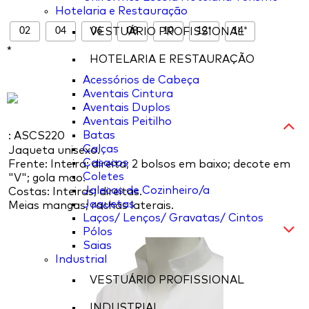
Hotelaria e Restauração
02
04
06
08
10
12*
14*
VESTUÁRIO PROFISSIONAL
*
HOTELARIA E RESTAURAÇÃO
Acessórios de Cabeça
Aventais Cintura
Aventais Duplos
Aventais Peitilho
Batas
: ASCS220
Calças
Jaqueta unisexo.
Casacos
Frente: Inteira; direita; 2 bolsos em baixo; decote em
Coletes
"V"; gola mao.
Jalecas de Cozinheiro/a
Costas: Inteiras; direitas.
Jaquetas
Meias mangas; rachas laterais.
Laços/ Lenços/ Gravatas/ Cintos
Pólos
Saias
Industrial
VESTUÁRIO PROFISSIONAL
INDUSTRIAL