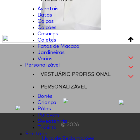
Aventais
Batas
Calças
Calções
Casacos
Coletes
Fatos de Macaco
Jardineiras
Varios
Personalizável
VESTUÁRIO PROFISSIONAL
PERSONALIZÁVEL
Bonés
Criança
Pólos
Pullovers
Sweatshirts
© 2026
T-shirts
Sanitário
Livro de Reclamações