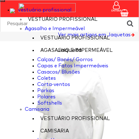
vestuário profissional
ENTRAR
VESTUÁRIO PROFISSIONAL
Agasalho e Impermeável
Ver mais artigos em Jaquetas
VESTUÁRIO PROFISSIONAL
Jaqueta
AGASALHO E IMPERMEÁVEL
Calças/ Bonés/ Gorros
Capas e Fatos Impermeáveis
Casacos/ Blusões
Coletes
Corta-ventos
Parkas
Polares
Softshells
Camisaria
VESTUÁRIO PROFISSIONAL
CAMISARIA