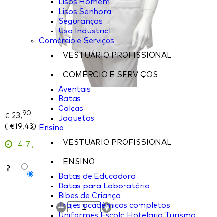
Lisos Homem
Lisos Senhora
Seguranças
Uso Industrial
Comércio e Serviços
VESTUÁRIO PROFISSIONAL
COMÉRCIO E SERVIÇOS
Aventais
Batas
Calças
90
23,
€
Jaquetas
(
19,43
)
€
Ensino
VESTUÁRIO PROFISSIONAL
4-7
,
ENSINO
?
Batas de Educadora
Batas para Laboratório
Bibes de Criança
Trajes académicos completos
Uniformes Escola Hotelaria Turismo