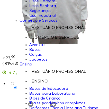
Lisos Homem
Lisos Senhora
Seguranças
Uso Industrial
Comércio e Serviços
VESTUÁRIO PROFISSIONAL
COMÉRCIO E SERVIÇOS
Aventais
Batas
Calças
90
23,
€
Jaquetas
(
19,43
)
€
Ensino
VESTUÁRIO PROFISSIONAL
4-7
,
ENSINO
?
Batas de Educadora
Batas para Laboratório
Bibes de Criança
Trajes académicos completos
Uniformes Escola Hotelaria Turismo