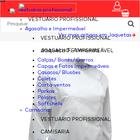
vestuário profissional
ENTRAR
VESTUÁRIO PROFISSIONAL
Agasalho e Impermeável
Ver mais artigos em Jaquetas
VESTUÁRIO PROFISSIONAL
Jaqueta F. Almonda
AGASALHO E IMPERMEÁVEL
Calças/ Bonés/ Gorros
Capas e Fatos Impermeáveis
Casacos/ Blusões
Coletes
Corta-ventos
Parkas
Polares
Softshells
Camisaria
VESTUÁRIO PROFISSIONAL
CAMISARIA