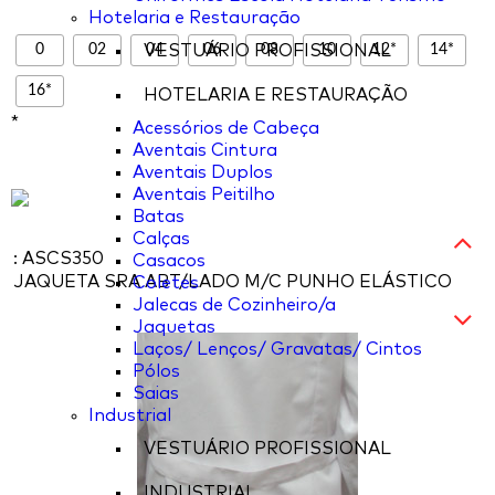
Hotelaria e Restauração
0
02
04
06
08
10
12*
14*
VESTUÁRIO PROFISSIONAL
16*
HOTELARIA E RESTAURAÇÃO
*
Acessórios de Cabeça
Aventais Cintura
Aventais Duplos
Aventais Peitilho
Batas
Calças
: ASCS350
Casacos
JAQUETA SRA ABT/LADO M/C PUNHO ELÁSTICO
Coletes
Jalecas de Cozinheiro/a
Jaquetas
Laços/ Lenços/ Gravatas/ Cintos
Pólos
Saias
Industrial
VESTUÁRIO PROFISSIONAL
INDUSTRIAL