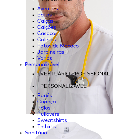
Aventais
Batas
Calças
Calções
Casacos
Coletes
Fatos de Macaco
Jardineiras
Varios
Personalizável
VESTUÁRIO PROFISSIONAL
PERSONALIZÁVEL
Bonés
Criança
Pólos
Pullovers
Sweatshirts
T-shirts
Sanitário