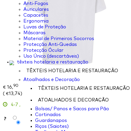
Anti-Fogos
Auriculares
Capacetes
Ergonomia
Luvas de Proteção
Máscaras
Material de Primeiros Socorros
Protecção Anti-Quedas
Protecção Ócular
Uso Único (descartáveis)
têxteis hotelaria e restauração
TÊXTEIS HOTELARIA E RESTAURAÇÃO
Atoalhados e Decoração
90
16,
€
TÊXTEIS HOTELARIA E RESTAURAÇÃO
(
13,74
)
€
ATOALHADOS E DECORAÇÃO
4-7
,
Bolsas/ Panos e Sacos para Pão
Cortinados
?
Guardanapos
Riços (Saiotes)