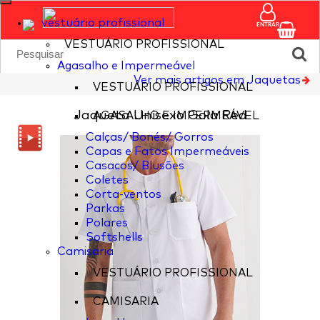
vestuário profissional
ENTRAR
VESTUÁRIO PROFISSIONAL
Agasalho e Impermeável
Ver mais artigos em Jaquetas
VESTUÁRIO PROFISSIONAL
Jaqueta Unisexo Gola Red
AGASALHO E IMPERMEÁVEL
Calças/ Bonés/ Gorros
Capas e Fatos Impermeáveis
Casacos/ Blusões
Coletes
Corta-ventos
Parkas
Polares
Softshells
Camisaria
VESTUÁRIO PROFISSIONAL
CAMISARIA