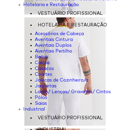
Hotelaria e Restauração
VESTUÁRIO PROFISSIONAL
HOTELARIA E RESTAURAÇÃO
Acessórios de Cabeça
Aventais Cintura
Aventais Duplos
Aventais Peitilho
Batas
Calças
Casacos
Coletes
Jalecas de Cozinheiro/a
Jaquetas
Laços/ Lenços/ Gravatas/ Cintos
Pólos
Saias
Industrial
VESTUÁRIO PROFISSIONAL
INDUSTRIAL