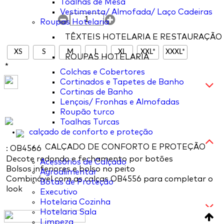
Toalhas de Mesa
Vestimenta/ Almofada/ Laço Cadeiras
Roupas Hotelaria
TÊXTEIS HOTELARIA E RESTAURAÇÃO
XS
S
M
L
XL
XXL*
XXXL*
ROUPAS HOTELARIA
*
Colchas e Cobertores
Cortinados e Tapetes de Banho
Cortinas de Banho
Lençois/ Fronhas e Almofadas
Roupão turco
Toalhas Turcas
calçado de conforto e proteção
CALÇADO DE CONFORTO E PROTEÇÃO
: OB4566
Decote redondo e fechamento por botões
Acessórios de Calçado
Bolsos inferiores e bolso no peito
Agroalimentar
Combinável com as calças OB4556 para completar o
Botas de Proteção
look
Executivo
Hotelaria Cozinha
Hotelaria Sala
Limpeza