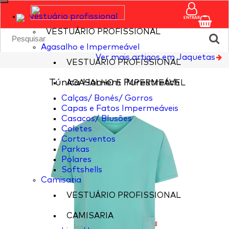
vestuário profissional
ENTRAR
VESTUÁRIO PROFISSIONAL
Agasalho e Impermeável
Ver mais artigos em Jaquetas
VESTUÁRIO PROFISSIONAL
Túnica Homem Purestretch
AGASALHO E IMPERMEÁVEL
Calças/ Bonés/ Gorros
Capas e Fatos Impermeáveis
Casacos/ Blusões
Coletes
Corta-ventos
Parkas
Polares
Softshells
Camisaria
VESTUÁRIO PROFISSIONAL
CAMISARIA