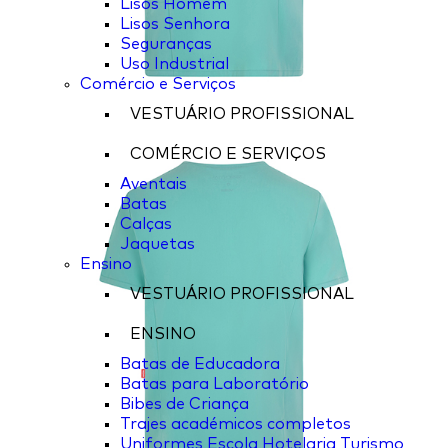
Lisos Homem
Lisos Senhora
Seguranças
Uso Industrial
Comércio e Serviços
VESTUÁRIO PROFISSIONAL
COMÉRCIO E SERVIÇOS
Aventais
Batas
Calças
Jaquetas
Ensino
VESTUÁRIO PROFISSIONAL
ENSINO
Batas de Educadora
Batas para Laboratório
Bibes de Criança
Trajes académicos completos
Uniformes Escola Hotelaria Turismo