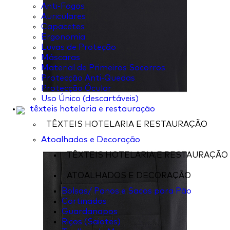
Anti-Fogos
Auriculares
Capacetes
Ergonomia
Luvas de Proteção
Máscaras
Material de Primeiros Socorros
Protecção Anti-Quedas
Protecção Ócular
Uso Único (descartáveis)
têxteis hotelaria e restauração
TÊXTEIS HOTELARIA E RESTAURAÇÃO
Atoalhados e Decoração
TÊXTEIS HOTELARIA E RESTAURAÇÃO
ATOALHADOS E DECORAÇÃO
Bolsas/ Panos e Sacos para Pão
Cortinados
Guardanapos
Riços (Saiotes)