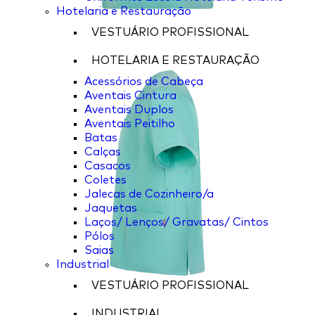
Hotelaria e Restauração
VESTUÁRIO PROFISSIONAL
HOTELARIA E RESTAURAÇÃO
Acessórios de Cabeça
Aventais Cintura
Aventais Duplos
Aventais Peitilho
Batas
Calças
Casacos
Coletes
Jalecas de Cozinheiro/a
Jaquetas
Laços/ Lenços/ Gravatas/ Cintos
Pólos
Saias
Industrial
VESTUÁRIO PROFISSIONAL
INDUSTRIAL