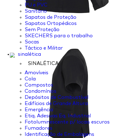
PU e PVC
Sanitário
Sapatos de Proteção
Sapatos Ortopédicos
Sem Proteção
SKECHERS para o trabalho
Socas
Táctico e Militar
sinalética
SINALÉTICA
Amovíveis
Cola
Compostos
Condomínios
Depósitos de Combustível
Edifícios de Grande Altura
Emergência
Etiq. Adesivas Eq. Industrial
Fotoluminescente p/ locais escuros
Fumadores
Identificação de Embalagens