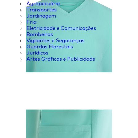
Agropecuária
Transportes
Jardinagem
Frio
Eletricidade e Comunicações
Bombeiros
Vigilantes e Seguranças
Guardas Florestais
Jurídicos
Artes Gráficas e Publicidade