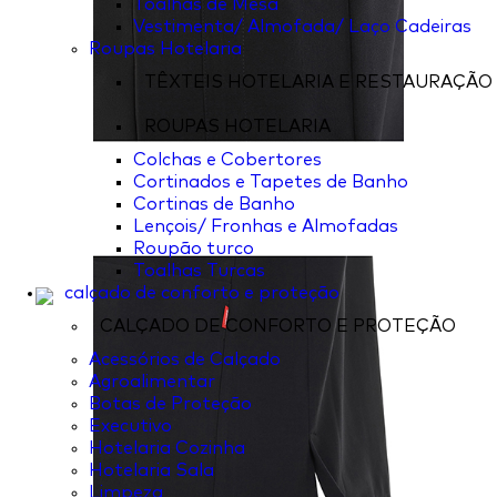
Toalhas de Mesa
Vestimenta/ Almofada/ Laço Cadeiras
Roupas Hotelaria
TÊXTEIS HOTELARIA E RESTAURAÇÃO
ROUPAS HOTELARIA
Colchas e Cobertores
Cortinados e Tapetes de Banho
Cortinas de Banho
Lençois/ Fronhas e Almofadas
Roupão turco
Toalhas Turcas
calçado de conforto e proteção
CALÇADO DE CONFORTO E PROTEÇÃO
Acessórios de Calçado
Agroalimentar
Botas de Proteção
Executivo
Hotelaria Cozinha
Hotelaria Sala
Limpeza