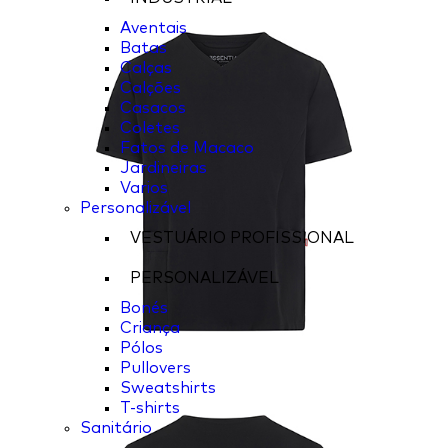
Aventais
Batas
Calças
Calções
Casacos
Coletes
Fatos de Macaco
Jardineiras
Varios
Personalizável
VESTUÁRIO PROFISSIONAL
PERSONALIZÁVEL
Bonés
Criança
Pólos
Pullovers
Sweatshirts
T-shirts
Sanitário