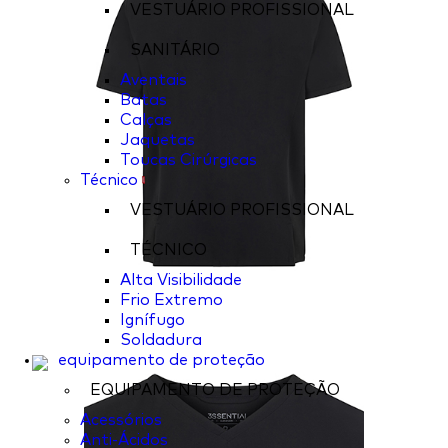
VESTUÁRIO PROFISSIONAL
SANITÁRIO
Aventais
Batas
Calças
Jaquetas
Toucas Cirúrgicas
Técnico
VESTUÁRIO PROFISSIONAL
TÉCNICO
Alta Visibilidade
Frio Extremo
Ignífugo
Soldadura
equipamento de proteção
EQUIPAMENTO DE PROTEÇÃO
Acessórios
Anti-Ácidos