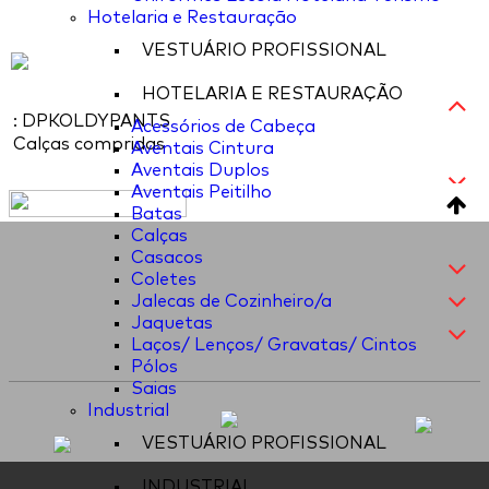
Hotelaria e Restauração
VESTUÁRIO PROFISSIONAL
HOTELARIA E RESTAURAÇÃO
: DPKOLDYPANTS
Acessórios de Cabeça
Calças compridas
Aventais Cintura
Aventais Duplos
Aventais Peitilho
Batas
Calças
Casacos
Coletes
Jalecas de Cozinheiro/a
Jaquetas
Laços/ Lenços/ Gravatas/ Cintos
Pólos
Saias
Industrial
VESTUÁRIO PROFISSIONAL
INDUSTRIAL