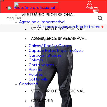
vestuário profissional
ENTRAR
VESTUÁRIO PROFISSIONAL
Agasalho e Impermeável
Ver mais artigos em Frio Extremo
VESTUÁRIO PROFISSIONAL
Calças Coolmax
AGASALHO E IMPERMEÁVEL
Calças/ Bonés/ Gorros
Capas e Fatos Impermeáveis
Casacos/ Blusões
Coletes
Corta-ventos
Parkas
Polares
Softshells
Camisaria
VESTUÁRIO PROFISSIONAL
CAMISARIA