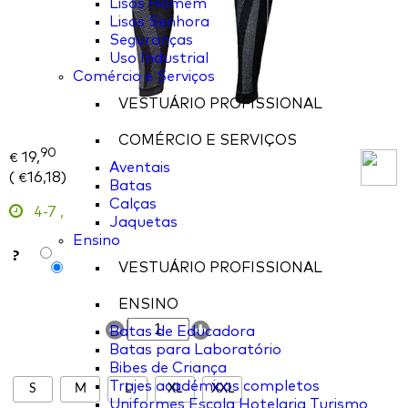
Lisos Homem
Lisos Senhora
Seguranças
Uso Industrial
Comércio e Serviços
VESTUÁRIO PROFISSIONAL
COMÉRCIO E SERVIÇOS
90
19,
€
Aventais
(
16,18
)
€
Batas
Calças
4-7
,
Jaquetas
Ensino
?
VESTUÁRIO PROFISSIONAL
ENSINO
Batas de Educadora
Batas para Laboratório
Bibes de Criança
Trajes académicos completos
S
M
L
XL
XXL
Uniformes Escola Hotelaria Turismo