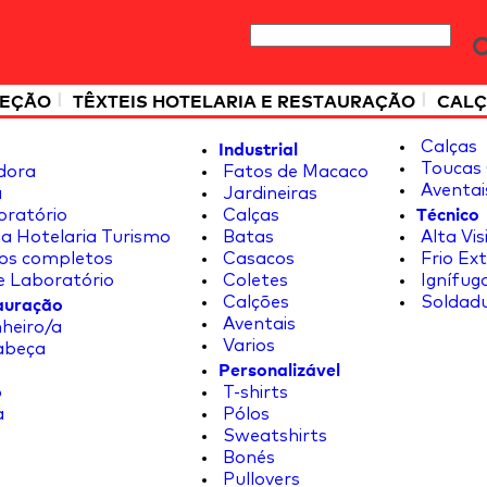
|
|
TEÇÃO
TÊXTEIS HOTELARIA E RESTAURAÇÃO
CALÇ
Industrial
Calças
Toucas 
dora
Fatos de Macaco
Aventai
a
Jardineiras
Técnico
oratório
Calças
a Hotelaria Turismo
Batas
Alta Vis
os completos
Casacos
Frio Ex
e Laboratório
Coletes
Ignífug
tauração
Calções
Soldad
Aventais
heiro/a
Varios
abeça
Personalizável
o
T-shirts
a
Pólos
Sweatshirts
Bonés
Pullovers