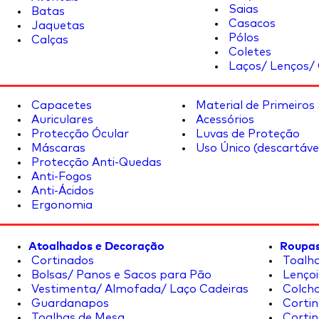
Saias
Batas
Casacos
Jaquetas
Pólos
Calças
Coletes
Laços/ Lenços/ 
Capacetes
Material de Primeiros
Auriculares
Acessórios
Protecção Ócular
Luvas de Proteção
Máscaras
Uso Único (descartáve
Protecção Anti-Quedas
Anti-Fogos
Anti-Ácidos
Ergonomia
Atoalhados e Decoração
Roupas
Cortinados
Toalha
Bolsas/ Panos e Sacos para Pão
Lençoi
Vestimenta/ Almofada/ Laço Cadeiras
Colcha
Guardanapos
Cortin
Toalhas de Mesa
Cortin