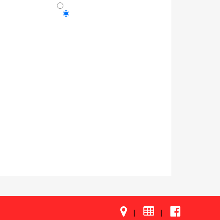

|
|