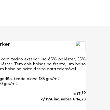
rker
om tecido exterior liso 65% poliéster, 35%
iéster. Tem dois bolsos na frente, um bolso
um bolso no peito direito para telemóvel.
lgodão, tecido plano 185 grs/m2;
00 grs/m2.
50
17,
€
c/ IVA inc. sobre €
14,23