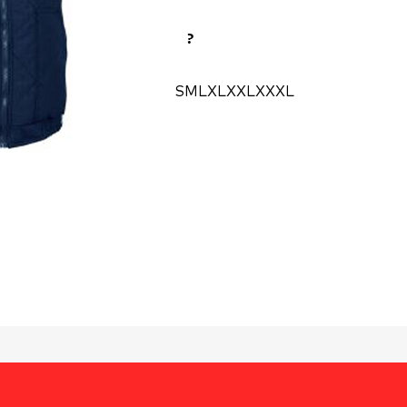
?
S
M
L
XL
XXL
XXXL