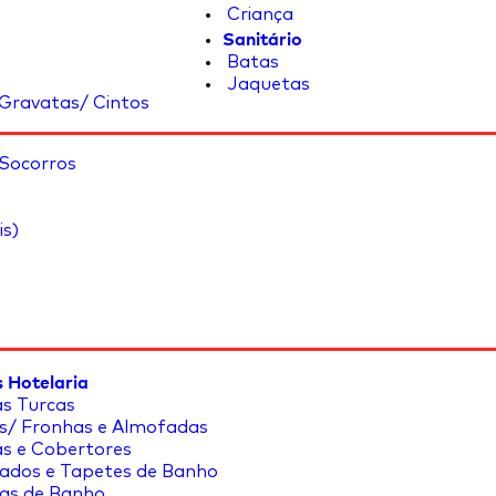
Criança
Sanitário
Batas
Jaquetas
Gravatas/ Cintos
 Socorros
is)
 Hotelaria
s Turcas
s/ Fronhas e Almofadas
s e Cobertores
ados e Tapetes de Banho
as de Banho