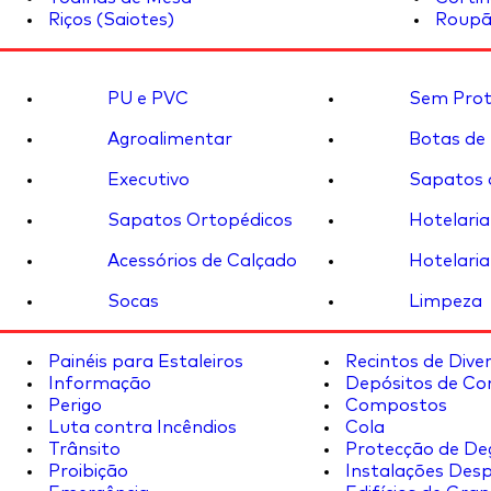
Riços (Saiotes)
Roupã
PU e PVC
Sem Prot
Agroalimentar
Botas de
Executivo
Sapatos 
Sapatos Ortopédicos
Hotelaria
Acessórios de Calçado
Hotelaria
Socas
Limpeza
Painéis para Estaleiros
Recintos de Dive
Informação
Depósitos de Co
Perigo
Compostos
Luta contra Incêndios
Cola
Trânsito
Protecção de De
Proibição
Instalações Desp