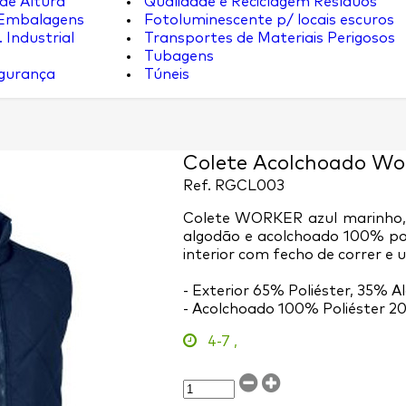
de Altura
Qualidade e Reciclagem Resíduos
 Embalagens
Fotoluminescente p/ locais escuros
 Industrial
Transportes de Materiais Perigosos
Tubagens
egurança
Túneis
Colete Acolchoado Wo
Ref.
RGCL003
Colete WORKER azul marinho, c
algodão e acolchoado 100% pol
interior com fecho de correr e 
- Exterior 65% Poliéster, 35% A
- Acolchoado 100% Poliéster 2
4-7
,