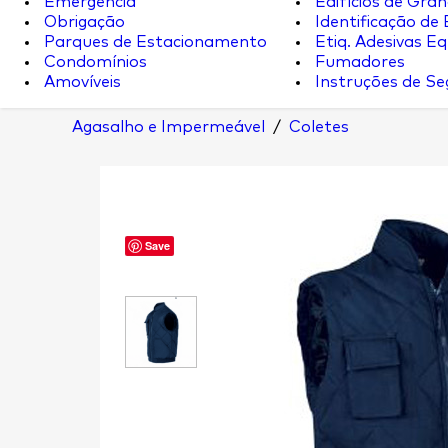
Emergência
Edifícios de Gran
Obrigação
Identificação de
Parques de Estacionamento
Etiq. Adesivas Eq.
Condomínios
Fumadores
Amovíveis
Instruções de S
Agasalho e Impermeável
/
Coletes
Save