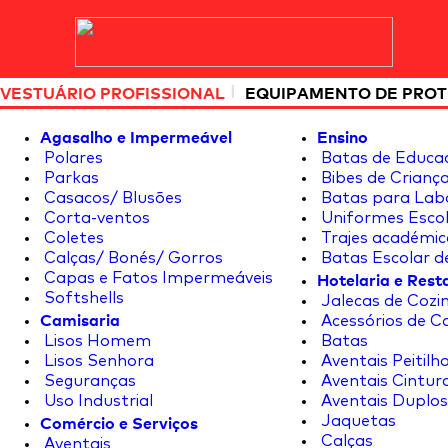
|
VESTUÁRIO PROFISSIONAL
EQUIPAMENTO DE PRO
Agasalho e Impermeável
Ensino
Polares
Batas de Educa
Parkas
Bibes de Crianç
Casacos/ Blusões
Batas para Lab
Corta-ventos
Uniformes Escol
Coletes
Trajes académic
Calças/ Bonés/ Gorros
Batas Escolar d
Hotelaria e Res
Capas e Fatos Impermeáveis
Softshells
Jalecas de Cozin
Camisaria
Acessórios de C
Lisos Homem
Batas
Lisos Senhora
Aventais Peitilh
Seguranças
Aventais Cintur
Uso Industrial
Aventais Duplos
Comércio e Serviços
Jaquetas
Calças
Aventais