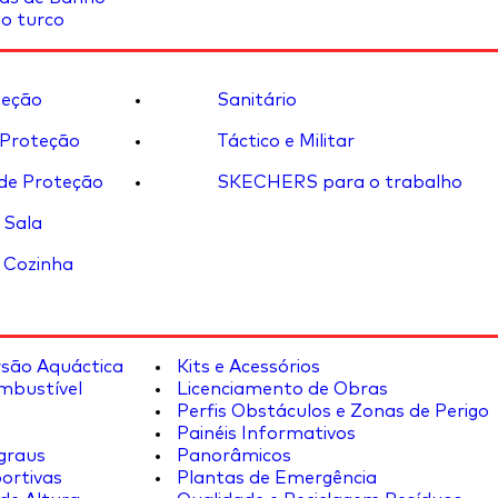
o turco
eção
Sanitário
 Proteção
Táctico e Militar
de Proteção
SKECHERS para o trabalho
 Sala
 Cozinha
rsão Aquáctica
Kits e Acessórios
mbustível
Licenciamento de Obras
Perfis Obstáculos e Zonas de Perigo
Painéis Informativos
graus
Panorâmicos
ortivas
Plantas de Emergência