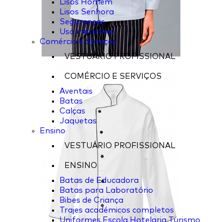
Lisos Homem
Lisos Senhora
Seguranças
Uso Industrial
Comércio e Serviços
VESTUÁRIO PROFISSIONAL
COMÉRCIO E SERVIÇOS
Aventais
Batas
Calças
Jaquetas
Ensino
VESTUÁRIO PROFISSIONAL
ENSINO
Batas de Educadora
Batas para Laboratório
Bibes de Criança
Trajes académicos completos
Uniformes Escola Hotelaria Turismo