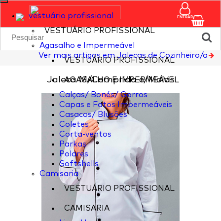
vestuário profissional
ENTRAR
VESTUÁRIO PROFISSIONAL
Agasalho e Impermeável
Ver mais artigos em Jalecas de Cozinheiro/a
VESTUÁRIO PROFISSIONAL
Jaleca M/Comprida c/Molas
AGASALHO E IMPERMEÁVEL
Calças/ Bonés/ Gorros
Capas e Fatos Impermeáveis
Casacos/ Blusões
Coletes
Corta-ventos
Parkas
Polares
Softshells
Camisaria
VESTUÁRIO PROFISSIONAL
CAMISARIA