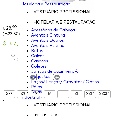
Hotelaria e Restauração
VESTUÁRIO PROFISSIONAL
HOTELARIA E RESTAURAÇÃO
90
28,
€
Acessórios de Cabeça
(
23,50
)
€
Aventais Cintura
Aventais Duplos
4-7
,
Aventais Peitilho
Batas
?
Calças
Casacos
Coletes
Jalecas de Cozinheiro/a
Jaquetas
Laços/ Lenços/ Gravatas/ Cintos
Pólos
Saias
XXS
XS
S
M
L
XL
XXL*
XXXL*
Industrial
*
VESTUÁRIO PROFISSIONAL
INDUSTRIAL