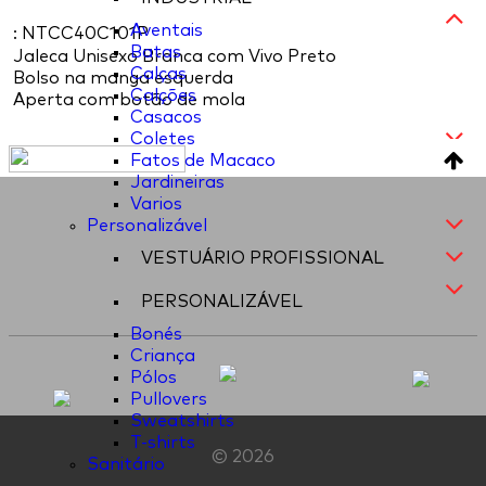
Aventais
: NTCC40C101P
Batas
Jaleca Unisexo Branca com Vivo Preto
Calças
Bolso na manga esquerda
Calções
Aperta com botão de mola
Casacos
Coletes
Fatos de Macaco
Jardineiras
Varios
Personalizável
VESTUÁRIO PROFISSIONAL
PERSONALIZÁVEL
Bonés
Criança
Pólos
Pullovers
Sweatshirts
T-shirts
© 2026
Sanitário