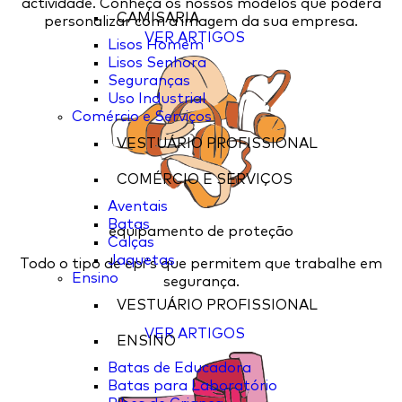
actividade. Conheça os nossos modelos que poderá
CAMISARIA
personalizar com a imagem da sua empresa.
VER ARTIGOS
Lisos Homem
Lisos Senhora
Seguranças
Uso Industrial
Comércio e Serviços
VESTUÁRIO PROFISSIONAL
COMÉRCIO E SERVIÇOS
Aventais
Batas
equipamento de proteção
Calças
Jaquetas
Todo o tipo de epi's que permitem que trabalhe em
Ensino
segurança.
VESTUÁRIO PROFISSIONAL
VER ARTIGOS
ENSINO
Batas de Educadora
Batas para Laboratório