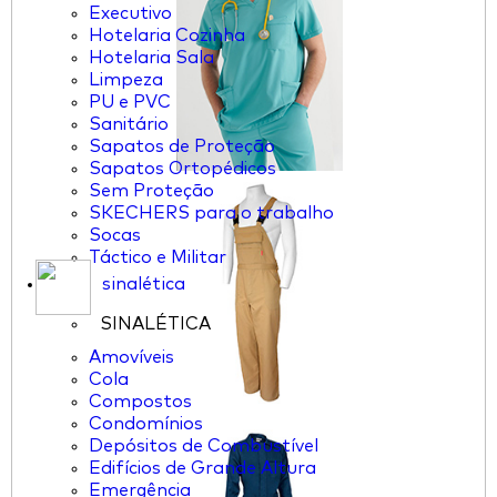
Executivo
Hotelaria Cozinha
Hotelaria Sala
Limpeza
PU e PVC
Sanitário
Sapatos de Proteção
Sapatos Ortopédicos
Sem Proteção
SKECHERS para o trabalho
Socas
Táctico e Militar
sinalética
SINALÉTICA
Amovíveis
Cola
Compostos
Condomínios
Depósitos de Combustível
Edifícios de Grande Altura
Emergência