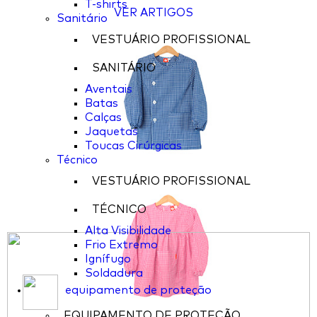
T-shirts
VER ARTIGOS
Sanitário
VESTUÁRIO PROFISSIONAL
SANITÁRIO
Aventais
Batas
Calças
Jaquetas
Toucas Cirúrgicas
Técnico
VESTUÁRIO PROFISSIONAL
TÉCNICO
Alta Visibilidade
Frio Extremo
Ignífugo
Soldadura
equipamento de proteção
EQUIPAMENTO DE PROTEÇÃO