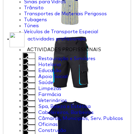
Sinais para Vidros
Trânsito
Transportes de Materiais Perigosos
Tubagens
Túneis
Veículos de Transporte Especial
actividades profissionais
ACTIVIDADES PROFISSIONAIS
Restauração e Similares
Hotelaria
Educação
Apoio Social
Saúde
Limpezas
Farmácia
Veterinários
Spa, Beleza e Estética
Cabelereiros, Barbeiros
Câmaras, Municipios, Serv. Publicos
Oficinas
Construção