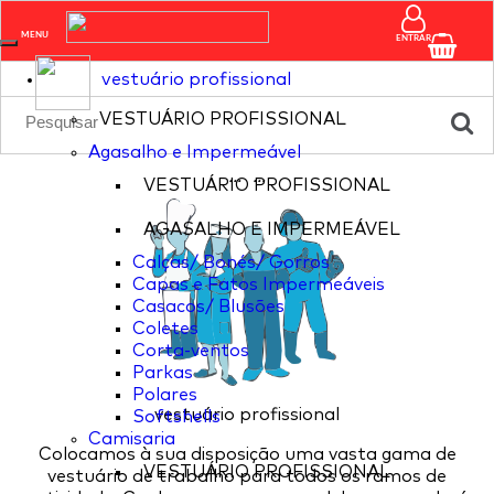
pagina nao existente
MENU
ENTRAR
vestuário profissional
VESTUÁRIO PROFISSIONAL
Agasalho e Impermeável
...
...
VESTUÁRIO PROFISSIONAL
AGASALHO E IMPERMEÁVEL
Calças/ Bonés/ Gorros
Capas e Fatos Impermeáveis
Casacos/ Blusões
Coletes
Corta-ventos
Parkas
Polares
vestuário profissional
Softshells
Camisaria
Colocamos à sua disposição uma vasta gama de
VESTUÁRIO PROFISSIONAL
vestuário de trabalho para todos os ramos de