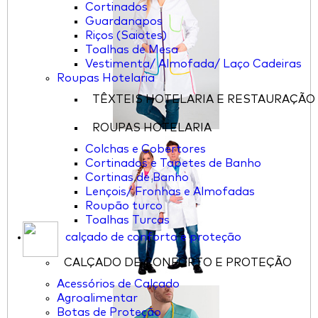
Cortinados
Guardanapos
Riços (Saiotes)
Toalhas de Mesa
Vestimenta/ Almofada/ Laço Cadeiras
Roupas Hotelaria
TÊXTEIS HOTELARIA E RESTAURAÇÃO
ROUPAS HOTELARIA
Colchas e Cobertores
Cortinados e Tapetes de Banho
Cortinas de Banho
Lençois/ Fronhas e Almofadas
Roupão turco
Toalhas Turcas
calçado de conforto e proteção
CALÇADO DE CONFORTO E PROTEÇÃO
Acessórios de Calçado
Agroalimentar
Botas de Proteção