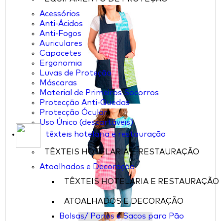
Acessórios
Anti-Ácidos
Anti-Fogos
Auriculares
Capacetes
Ergonomia
Luvas de Proteção
Máscaras
Material de Primeiros Socorros
Protecção Anti-Quedas
Protecção Ócular
Uso Único (descartáveis)
têxteis hotelaria e restauração
TÊXTEIS HOTELARIA E RESTAURAÇÃO
Atoalhados e Decoração
TÊXTEIS HOTELARIA E RESTAURAÇÃO
ATOALHADOS E DECORAÇÃO
Bolsas/ Panos e Sacos para Pão