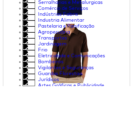
Serralharias e Metalurgicas
Comércio de Serviços
Indústrias Fabris
Industria Alimentar
Pastelaria e Panificação
Agropecuária
Transportes
Jardinagem
Frio
Eletricidade e Comunicações
Bombeiros
Vigilantes e Seguranças
Guardas Florestais
Jurídicos
Artes Gráficas e Publicidade