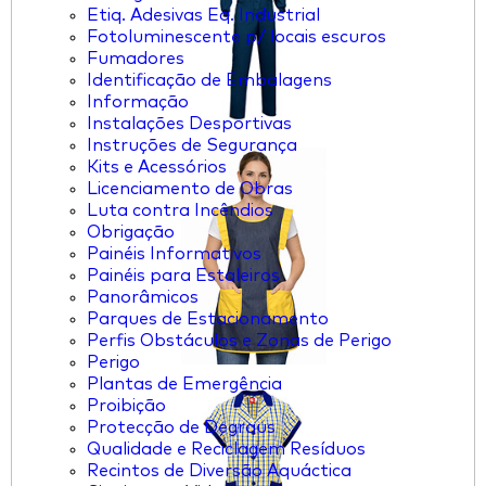
Etiq. Adesivas Eq. Industrial
Fotoluminescente p/ locais escuros
Fumadores
Identificação de Embalagens
Informação
Instalações Desportivas
Instruções de Segurança
Kits e Acessórios
Licenciamento de Obras
Luta contra Incêndios
Obrigação
Painéis Informativos
Painéis para Estaleiros
Panorâmicos
Parques de Estacionamento
Perfis Obstáculos e Zonas de Perigo
Perigo
Plantas de Emergência
Proibição
Protecção de Degraus
Qualidade e Reciclagem Resíduos
Recintos de Diversão Aquáctica