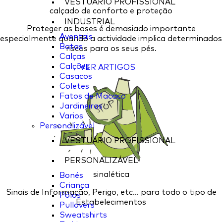
VESTUÁRIO PROFISSIONAL
calçado de conforto e proteção
INDUSTRIAL
Proteger as bases é demasiado importante
Aventais
especialmente quando a actividade implica determinados
Batas
riscos para os seus pés.
Calças
Calções
VER ARTIGOS
Casacos
Coletes
Fatos de Macaco
Jardineiras
Varios
Personalizável
VESTUÁRIO PROFISSIONAL
PERSONALIZÁVEL
sinalética
Bonés
Criança
Sinais de Informação, Perigo, etc... para todo o tipo de
Pólos
Estabelecimentos
Pullovers
Sweatshirts