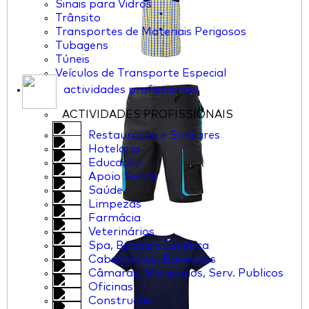
Sinais para Vidros
Trânsito
Transportes de Materiais Perigosos
Tubagens
Túneis
Veículos de Transporte Especial
actividades profissionais
ACTIVIDADES PROFISSIONAIS
Restauração e Similares
Hotelaria
Educação
Apoio Social
Saúde
Limpezas
Farmácia
Veterinários
Spa, Beleza e Estética
Cabelereiros, Barbeiros
Câmaras, Municipios, Serv. Publicos
Oficinas
Construção