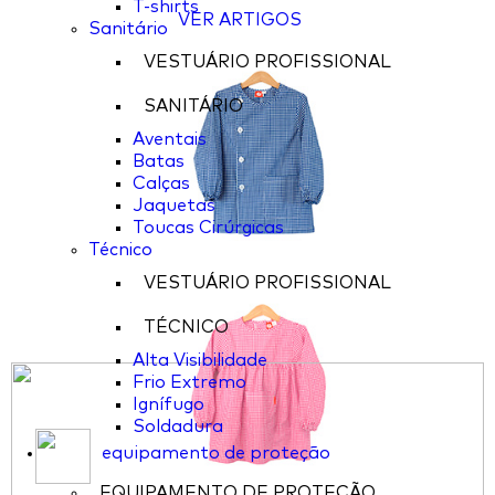
T-shirts
VER ARTIGOS
Sanitário
VESTUÁRIO PROFISSIONAL
SANITÁRIO
Aventais
Batas
Calças
Jaquetas
Toucas Cirúrgicas
Técnico
VESTUÁRIO PROFISSIONAL
TÉCNICO
Alta Visibilidade
Frio Extremo
Ignífugo
Soldadura
equipamento de proteção
EQUIPAMENTO DE PROTEÇÃO