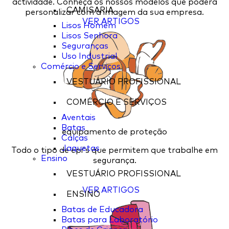
actividade. Conheça os nossos modelos que poderá
CAMISARIA
personalizar com a imagem da sua empresa.
VER ARTIGOS
Lisos Homem
Lisos Senhora
Seguranças
Uso Industrial
Comércio e Serviços
VESTUÁRIO PROFISSIONAL
COMÉRCIO E SERVIÇOS
Aventais
Batas
equipamento de proteção
Calças
Jaquetas
Todo o tipo de epi's que permitem que trabalhe em
Ensino
segurança.
VESTUÁRIO PROFISSIONAL
VER ARTIGOS
ENSINO
Batas de Educadora
Batas para Laboratório