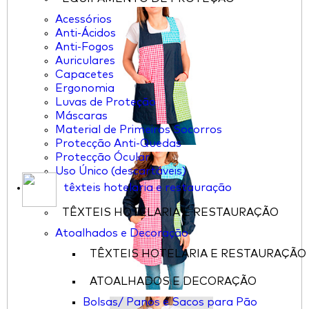
Acessórios
Anti-Ácidos
Anti-Fogos
Auriculares
Capacetes
Ergonomia
Luvas de Proteção
Máscaras
Material de Primeiros Socorros
Protecção Anti-Quedas
Protecção Ócular
Uso Único (descartáveis)
têxteis hotelaria e restauração
TÊXTEIS HOTELARIA E RESTAURAÇÃO
Atoalhados e Decoração
TÊXTEIS HOTELARIA E RESTAURAÇÃO
ATOALHADOS E DECORAÇÃO
Bolsas/ Panos e Sacos para Pão