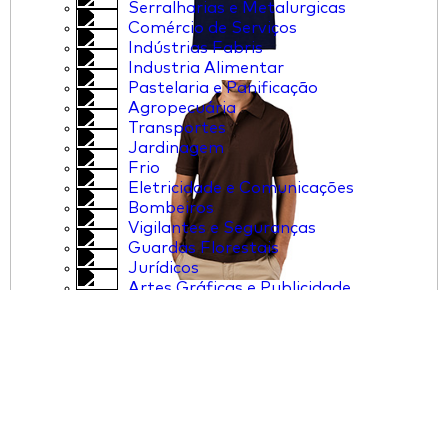
Serralharias e Metalurgicas
Comércio de Serviços
Indústrias Fabris
Industria Alimentar
Pastelaria e Panificação
Agropecuária
Transportes
Jardinagem
Frio
Eletricidade e Comunicações
Bombeiros
Vigilantes e Seguranças
Guardas Florestais
Jurídicos
Artes Gráficas e Publicidade