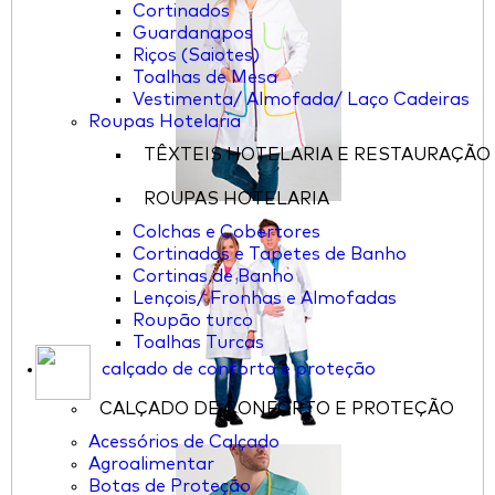
Cortinados
Guardanapos
Riços (Saiotes)
Toalhas de Mesa
Vestimenta/ Almofada/ Laço Cadeiras
Roupas Hotelaria
TÊXTEIS HOTELARIA E RESTAURAÇÃO
ROUPAS HOTELARIA
Colchas e Cobertores
Cortinados e Tapetes de Banho
Cortinas de Banho
Lençois/ Fronhas e Almofadas
Roupão turco
Toalhas Turcas
calçado de conforto e proteção
CALÇADO DE CONFORTO E PROTEÇÃO
Acessórios de Calçado
Agroalimentar
Botas de Proteção