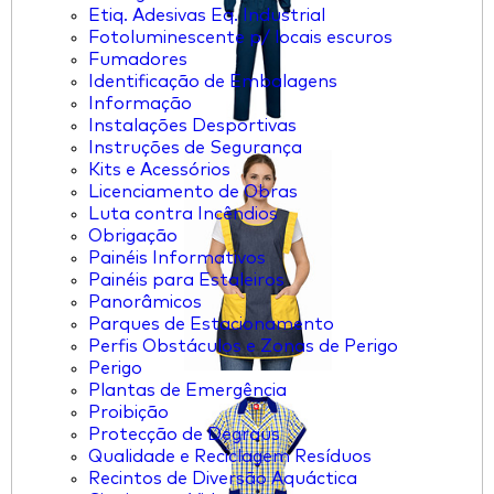
Etiq. Adesivas Eq. Industrial
Fotoluminescente p/ locais escuros
Fumadores
Identificação de Embalagens
Informação
Instalações Desportivas
Instruções de Segurança
Kits e Acessórios
Licenciamento de Obras
Luta contra Incêndios
Obrigação
Painéis Informativos
Painéis para Estaleiros
Panorâmicos
Parques de Estacionamento
Perfis Obstáculos e Zonas de Perigo
Perigo
Plantas de Emergência
Proibição
Protecção de Degraus
Qualidade e Reciclagem Resíduos
Recintos de Diversão Aquáctica