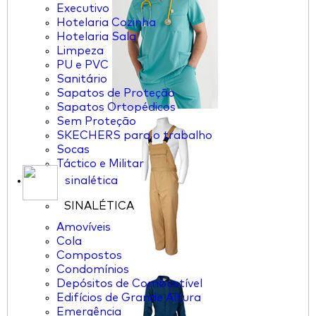
Executivo
Hotelaria Cozinha
Hotelaria Sala
Limpeza
PU e PVC
Sanitário
Sapatos de Proteção
Sapatos Ortopédicos
Sem Proteção
SKECHERS para o trabalho
Socas
Táctico e Militar
sinalética
SINALÉTICA
Amovíveis
Cola
Compostos
Condomínios
Depósitos de Combustível
Edifícios de Grande Altura
Emergência