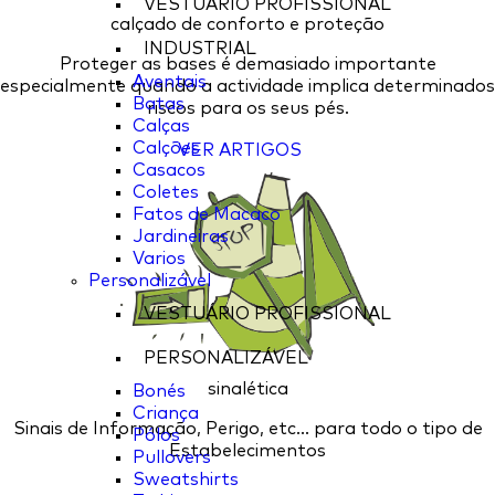
VESTUÁRIO PROFISSIONAL
calçado de conforto e proteção
INDUSTRIAL
Proteger as bases é demasiado importante
Aventais
especialmente quando a actividade implica determinados
Batas
riscos para os seus pés.
Calças
Calções
VER ARTIGOS
Casacos
Coletes
Fatos de Macaco
Jardineiras
Varios
Personalizável
VESTUÁRIO PROFISSIONAL
PERSONALIZÁVEL
sinalética
Bonés
Criança
Sinais de Informação, Perigo, etc... para todo o tipo de
Pólos
Estabelecimentos
Pullovers
Sweatshirts