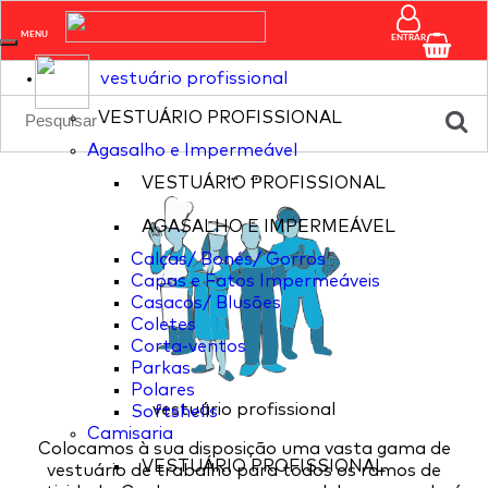
pagina nao existente
MENU
ENTRAR
vestuário profissional
VESTUÁRIO PROFISSIONAL
Agasalho e Impermeável
...
...
VESTUÁRIO PROFISSIONAL
AGASALHO E IMPERMEÁVEL
Calças/ Bonés/ Gorros
Capas e Fatos Impermeáveis
Casacos/ Blusões
Coletes
Corta-ventos
Parkas
Polares
vestuário profissional
Softshells
Camisaria
Colocamos à sua disposição uma vasta gama de
VESTUÁRIO PROFISSIONAL
vestuário de trabalho para todos os ramos de