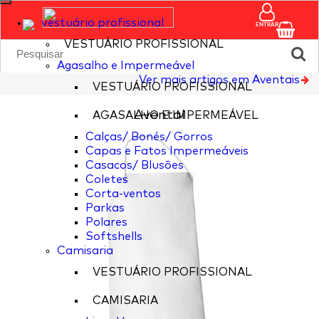
vestuário profissional
ENTRAR
VESTUÁRIO PROFISSIONAL
Agasalho e Impermeável
Ver mais artigos em Aventais
VESTUÁRIO PROFISSIONAL
Avental
AGASALHO E IMPERMEÁVEL
Calças/ Bonés/ Gorros
Capas e Fatos Impermeáveis
Casacos/ Blusões
Coletes
Corta-ventos
Parkas
Polares
Softshells
Camisaria
VESTUÁRIO PROFISSIONAL
CAMISARIA