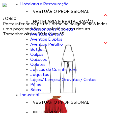
Hotelaria e Restauração
VESTUÁRIO PROFISSIONAL
: OB60
HOTELARIA E RESTAURAÇÃO
Parte inferior do peito: Forma de polígono de 6 lados;
uma peça; cordões no colarinho e na cintura.
Acessórios de Cabeça
Tamanho: altura 90 largura 65
Aventais Cintura
Aventais Duplos
Aventais Peitilho
Batas
Calças
Casacos
Coletes
Jalecas de Cozinheiro/a
Jaquetas
Laços/ Lenços/ Gravatas/ Cintos
Pólos
Saias
Industrial
VESTUÁRIO PROFISSIONAL
INDUSTRIAL