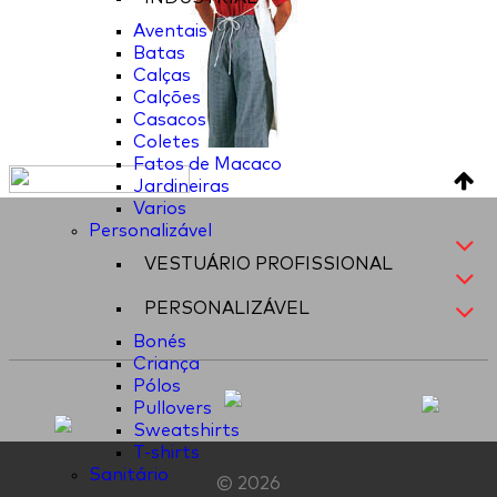
Aventais
Batas
Calças
Calções
Casacos
Coletes
Fatos de Macaco
Jardineiras
Varios
Personalizável
VESTUÁRIO PROFISSIONAL
PERSONALIZÁVEL
Bonés
Criança
Pólos
Pullovers
Sweatshirts
T-shirts
Sanitário
© 2026