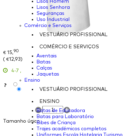
Lisos Homem
Lisos Senhora
Seguranças
Uso Industrial
Comércio e Serviços
VESTUÁRIO PROFISSIONAL
COMÉRCIO E SERVIÇOS
90
15,
€
Aventais
(
12,93
)
€
Batas
Calças
4-7
,
Jaquetas
Ensino
?
VESTUÁRIO PROFISSIONAL
ENSINO
Batas de Educadora
Batas para Laboratório
Tamanho único
Bibes de Criança
Trajes académicos completos
Uniformes Escola Hotelaria Turismo