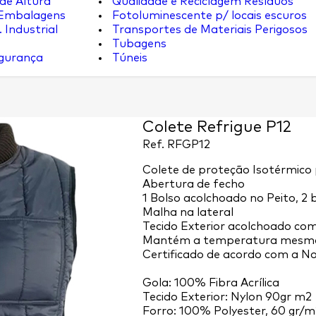
de Altura
Qualidade e Reciclagem Resíduos
 Embalagens
Fotoluminescente p/ locais escuros
 Industrial
Transportes de Materiais Perigosos
Tubagens
egurança
Túneis
Colete Refrigue P12
Ref.
RFGP12
Colete de proteção Isotérmico
Abertura de fecho
1 Bolso acolchoado no Peito, 2 
Malha na lateral
Tecido Exterior acolchoado com
Mantém a temperatura mesmo
Certificado de acordo com a No
Gola: 100% Fibra Acrílica
Tecido Exterior: Nylon 90gr m2
Forro: 100% Polyester, 60 gr/m