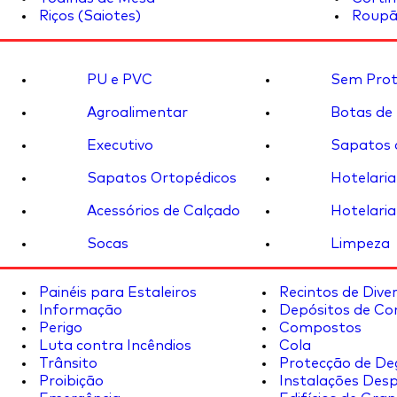
Riços (Saiotes)
Roupã
PU e PVC
Sem Prot
Agroalimentar
Botas de
Executivo
Sapatos 
Sapatos Ortopédicos
Hotelaria
Acessórios de Calçado
Hotelaria
Socas
Limpeza
Painéis para Estaleiros
Recintos de Dive
Informação
Depósitos de Co
Perigo
Compostos
Luta contra Incêndios
Cola
Trânsito
Protecção de De
Proibição
Instalações Desp