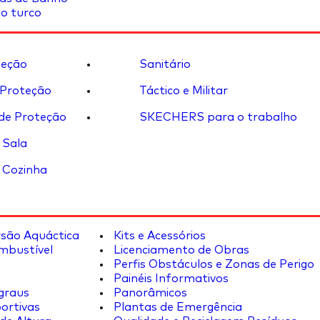
o turco
eção
Sanitário
 Proteção
Táctico e Militar
de Proteção
SKECHERS para o trabalho
 Sala
 Cozinha
rsão Aquáctica
Kits e Acessórios
mbustível
Licenciamento de Obras
Perfis Obstáculos e Zonas de Perigo
Painéis Informativos
graus
Panorâmicos
ortivas
Plantas de Emergência