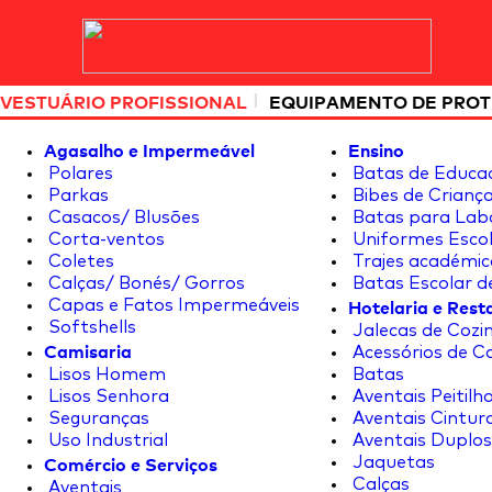
|
VESTUÁRIO PROFISSIONAL
EQUIPAMENTO DE PRO
Agasalho e Impermeável
Ensino
Polares
Batas de Educa
Parkas
Bibes de Crianç
Casacos/ Blusões
Batas para Lab
Corta-ventos
Uniformes Escol
Coletes
Trajes académic
Calças/ Bonés/ Gorros
Batas Escolar d
Hotelaria e Res
Capas e Fatos Impermeáveis
Softshells
Jalecas de Cozin
Camisaria
Acessórios de C
Lisos Homem
Batas
Lisos Senhora
Aventais Peitilh
Seguranças
Aventais Cintur
Uso Industrial
Aventais Duplos
Comércio e Serviços
Jaquetas
Calças
Aventais