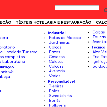
|
|
TEÇÃO
TÊXTEIS HOTELARIA E RESTAURAÇÃO
CALÇ
Industrial
Calças
Toucas 
dora
Fatos de Macaco
Aventai
a
Jardineiras
Técnico
oratório
Calças
a Hotelaria Turismo
Batas
Alta Vis
os completos
Casacos
Frio Ex
e Laboratório
Coletes
Ignífug
tauração
Calções
Soldad
Aventais
heiro/a
Varios
abeça
Personalizável
o
T-shirts
a
Pólos
Sweatshirts
Bonés
Pullovers