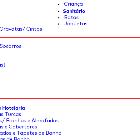
Criança
Sanitário
Batas
Jaquetas
Gravatas/ Cintos
 Socorros
is)
 Hotelaria
s Turcas
s/ Fronhas e Almofadas
s e Cobertores
ados e Tapetes de Banho
as de Banho