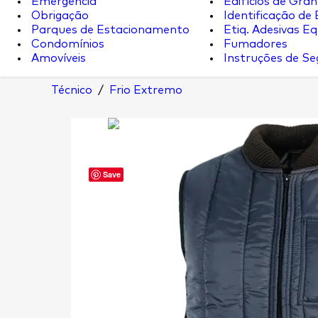
Emergência
Edifícios de Gran
Obrigação
Identificação de
Parques de Estacionamento
Etiq. Adesivas Eq.
Condomínios
Fumadores
Amovíveis
Instruções de S
Técnico
/
Frio Extremo
Save