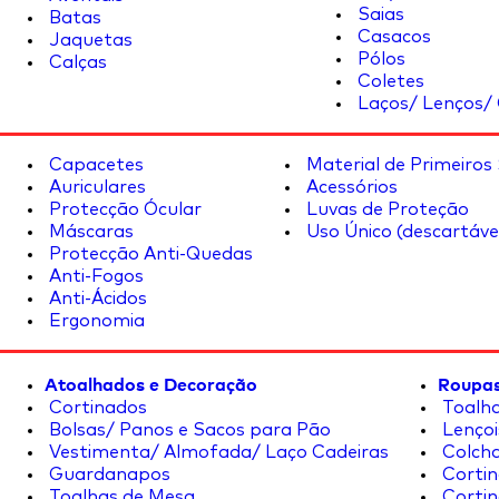
Saias
Batas
Casacos
Jaquetas
Pólos
Calças
Coletes
Laços/ Lenços/ 
Capacetes
Material de Primeiros
Auriculares
Acessórios
Protecção Ócular
Luvas de Proteção
Máscaras
Uso Único (descartáve
Protecção Anti-Quedas
Anti-Fogos
Anti-Ácidos
Ergonomia
Atoalhados e Decoração
Roupas
Cortinados
Toalha
Bolsas/ Panos e Sacos para Pão
Lençoi
Vestimenta/ Almofada/ Laço Cadeiras
Colcha
Guardanapos
Cortin
Toalhas de Mesa
Cortin