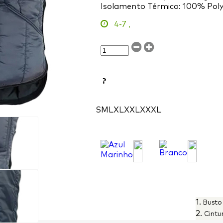
Isolamento Térmico: 100% Pol
4-7
,
?
S
M
L
XL
XXL
XXXL
1.
Busto
2.
Cintu