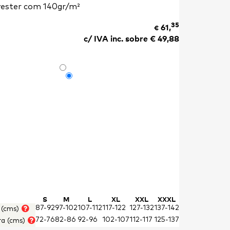
yester com 140gr/m²
35
61,
€
c/ IVA inc. sobre €
49,88
S
M
L
XL
XXL
XXXL
87-92
97-102
107-112
117-122
127-132
137-142
 (cms)
72-76
82-86
92-96
102-107
112-117
125-137
ra (cms)