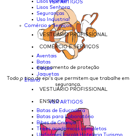
Lisos Homem
VER ARTIGOS
Lisos Senhora
Seguranças
Uso Industrial
Comércio e Serviços
VESTUÁRIO PROFISSIONAL
COMÉRCIO E SERVIÇOS
Aventais
Batas
equipamento de proteção
Calças
Jaquetas
Todo o tipo de epi's que permitem que trabalhe em
Ensino
segurança.
VESTUÁRIO PROFISSIONAL
ENSINO
VER ARTIGOS
Batas de Educadora
Batas para Laboratório
Bibes de Criança
Trajes académicos completos
Uniformes Escola Hotelaria Turismo