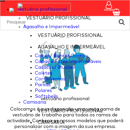
vestuário profissional
ENTRAR
VESTUÁRIO PROFISSIONAL
Agasalho e Impermeável
VESTUÁRIO PROFISSIONAL
...
...
AGASALHO E IMPERMEÁVEL
Calças/ Bonés/ Gorros
Capas e Fatos Impermeáveis
Casacos/ Blusões
Coletes
Corta-ventos
Parkas
Polares
Softshells
vestuário profissional
Camisaria
Colocamos à sua disposição uma vasta gama de
VESTUÁRIO PROFISSIONAL
vestuário de trabalho para todos os ramos de
actividade. Conheça os nossos modelos que poderá
CAMISARIA
personalizar com a imagem da sua empresa.