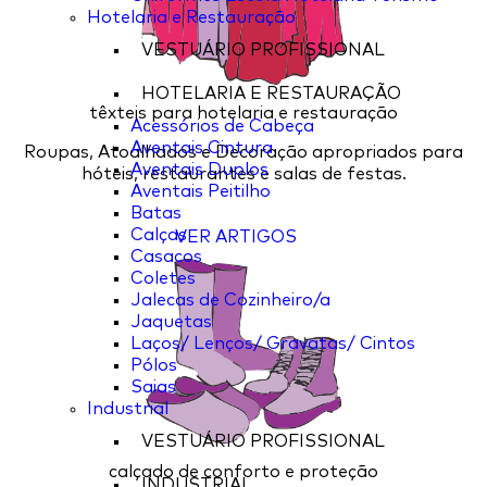
Hotelaria e Restauração
VESTUÁRIO PROFISSIONAL
HOTELARIA E RESTAURAÇÃO
têxteis para hotelaria e restauração
Acessórios de Cabeça
Aventais Cintura
Roupas, Atoalhados e Decoração apropriados para
Aventais Duplos
hóteis, restaurantes e salas de festas.
Aventais Peitilho
Batas
Calças
VER ARTIGOS
Casacos
Coletes
Jalecas de Cozinheiro/a
Jaquetas
Laços/ Lenços/ Gravatas/ Cintos
Pólos
Saias
Industrial
VESTUÁRIO PROFISSIONAL
calçado de conforto e proteção
INDUSTRIAL