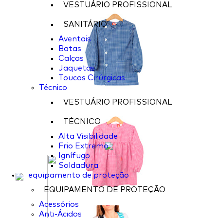
VESTUÁRIO PROFISSIONAL
SANITÁRIO
Aventais
Batas
Calças
Jaquetas
Toucas Cirúrgicas
Técnico
VESTUÁRIO PROFISSIONAL
TÉCNICO
Alta Visibilidade
Frio Extremo
Ignífugo
Soldadura
equipamento de proteção
EQUIPAMENTO DE PROTEÇÃO
Acessórios
Anti-Ácidos