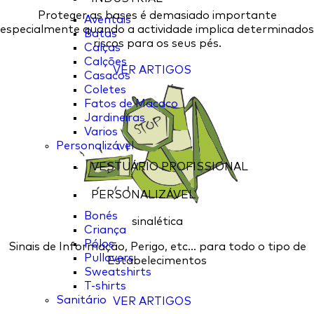
Proteger as bases é demasiado importante
Aventais
especialmente quando a actividade implica determinados
Batas
riscos para os seus pés.
Calças
Calções
VER ARTIGOS
Casacos
Coletes
Fatos de Macaco
Jardineiras
Varios
Personalizável
VESTUÁRIO PROFISSIONAL
PERSONALIZÁVEL
Bonés
sinalética
Criança
Pólos
Sinais de Informação, Perigo, etc... para todo o tipo de
Pullovers
Estabelecimentos
Sweatshirts
T-shirts
Sanitário
VER ARTIGOS