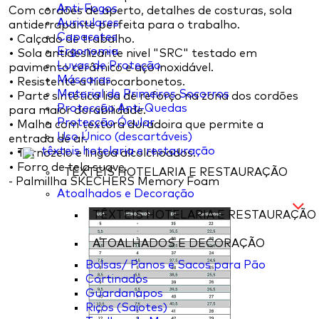
Anti-Fogos
Com cordões de aperto, detalhes de costuras, sola
Auriculares
antiderrapante perfeita para o trabalho.
Capacetes
• Calçado de trabalho.
Ergonomia
• Sola antideslizante nivel "SRC" testado em
Luvas de Proteção
pavimento cerâmico e aço inoxidável.
Máscaras
• Resistente a hidrocarbonetos.
Material de Primeiros Socorros
• Parte sintética lisa de reforço na zona dos cordões
Protecção Anti-Quedas
para maior durabilidade.
Protecção Ócular
• Malha com textura duradoira que permite a
Uso Único (descartáveis)
entrada de ar.
têxteis hotelaria e restauração
• Tornozelo e lingua alcolchoados.
• Forro de tela suave.
TÊXTEIS HOTELARIA E RESTAURAÇÃO
- Palmillha SKECHERS Memory Foam
Atoalhados e Decoração
TÊXTEIS HOTELARIA E RESTAURAÇÃO
ATOALHADOS E DECORAÇÃO
Bolsas/ Panos e Sacos para Pão
Cortinados
Guardanapos
Riços (Saiotes)