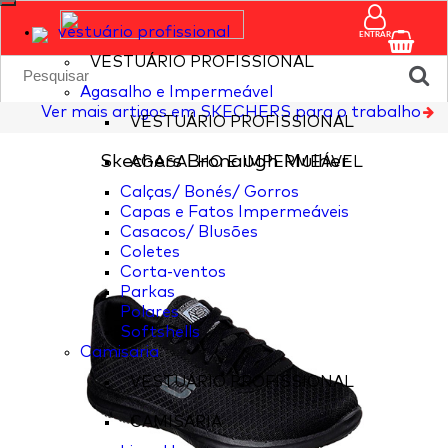
vestuário profissional
ENTRAR
VESTUÁRIO PROFISSIONAL
Agasalho e Impermeável
Ver mais artigos em SKECHERS para o trabalho
VESTUÁRIO PROFISSIONAL
Skechers Bronaugh Mulher
AGASALHO E IMPERMEÁVEL
Calças/ Bonés/ Gorros
Capas e Fatos Impermeáveis
Casacos/ Blusões
Coletes
Corta-ventos
Parkas
Polares
Softshells
Camisaria
VESTUÁRIO PROFISSIONAL
CAMISARIA