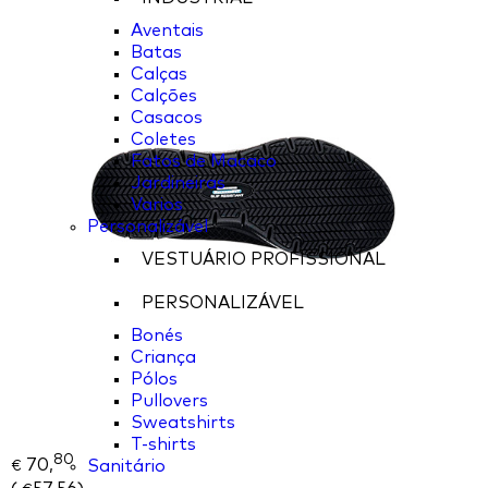
Aventais
Batas
Calças
Calções
Casacos
Coletes
Fatos de Macaco
Jardineiras
Varios
Personalizável
VESTUÁRIO PROFISSIONAL
PERSONALIZÁVEL
Bonés
Criança
Pólos
Pullovers
Sweatshirts
T-shirts
80
70,
Sanitário
€