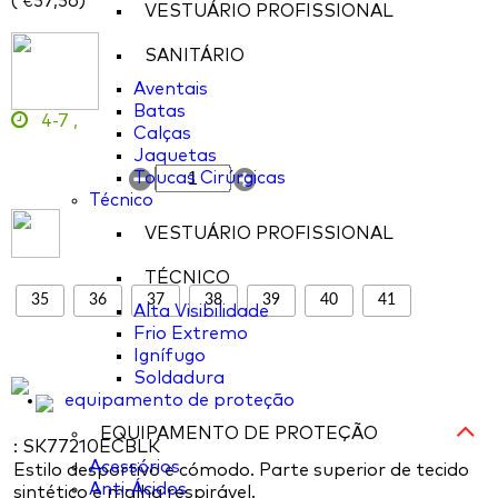
(
57,56
)
€
VESTUÁRIO PROFISSIONAL
SANITÁRIO
Aventais
Batas
4-7
,
Calças
Jaquetas
Toucas Cirúrgicas
Técnico
VESTUÁRIO PROFISSIONAL
TÉCNICO
35
36
37
38
39
40
41
Alta Visibilidade
Frio Extremo
Ignífugo
Soldadura
equipamento de proteção
EQUIPAMENTO DE PROTEÇÃO
: SK77210ECBLK
Acessórios
Estilo desportivo e cómodo. Parte superior de tecido
Anti-Ácidos
sintético e malha respirável.