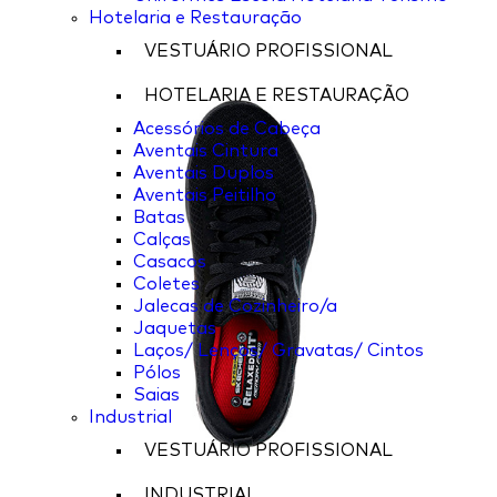
Hotelaria e Restauração
VESTUÁRIO PROFISSIONAL
HOTELARIA E RESTAURAÇÃO
Acessórios de Cabeça
Aventais Cintura
Aventais Duplos
Aventais Peitilho
Batas
Calças
Casacos
Coletes
Jalecas de Cozinheiro/a
Jaquetas
Laços/ Lenços/ Gravatas/ Cintos
Pólos
Saias
Industrial
VESTUÁRIO PROFISSIONAL
INDUSTRIAL